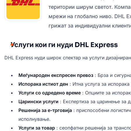
територии ширум светот. Компан
мрежи на глобално ниво. DHL Ex
грижат за индивидуални клиенти
Услуги кои ги нуди DHL Express
DHL Express нуди широк спектар на услуги дизајниран
Меѓународен експресен превоз
: Брза и сигурн
Испорака истиот ден
: Итна услуга за испорака 
Услуги со одредено време
: Опциите за испорак
Царински услуги
: Експертиза за царинење за 
Решенија за е-трговија
: приспособени логистич
исполнување.
Услуги за товар
: сеопфатни решенија за транспо