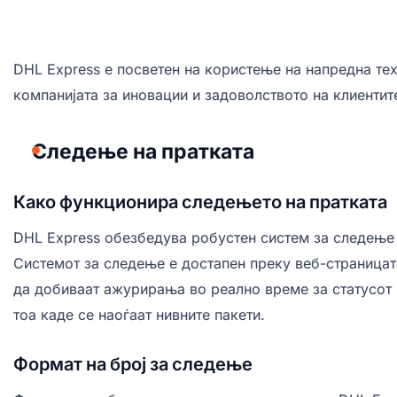
DHL Express е посветен на користење на напредна те
компанијата за иновации и задоволството на клиентит
Следење на пратката
Како функционира следењето на пратката
DHL Express обезбедува робустен систем за следење н
Системот за следење е достапен преку веб-страницата
да добиваат ажурирања во реално време за статусот 
тоа каде се наоѓаат нивните пакети.
Формат на број за следење