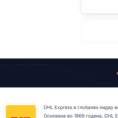
TOCKHOLM
ISTANBUL
JOHANNESBURG
MOSCOW
DUBAI
MUMBAI
SINGAPOR
BEI
RT
DHL Express е глобален лидер в
Основана во 1969 година, DHL E