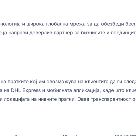
хнологија и широка глобална мрежа за да обезбеди бес
е ја направи доверлив партнер за бизнисите и поединци
а пратките кој им овозможува на клиентите да ги следа
 на DHL Express и мобилната апликација, каде што клие
и локацијата на нивните пратки. Оваа транспарентност 