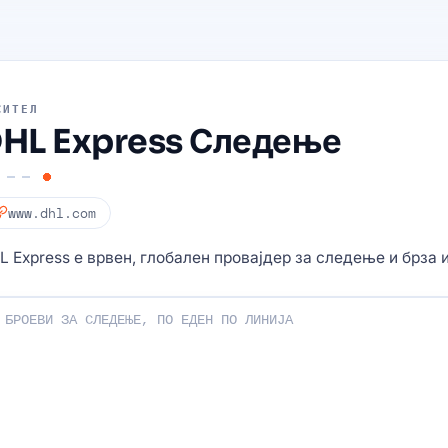
СИТЕЛ
HL Express Следење
www.dhl.com
L Express е врвен, глобален провајдер за следење и брза 
ите за следење: