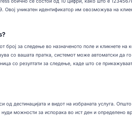
ress обично се состои од 10 цифри, како што е 1234567
. Овој уникатен идентификатор им овозможува на клиен
s?
иот број за следење во назначеното поле и кликнете на 
авува со вашата пратка, системот може автоматски да го
ница со резултати за следење, каде што се прикажуваат
иси од дестинацијата и видот на избраната услуга. Опш
а нуди можности за испорака во ист ден и определено вр