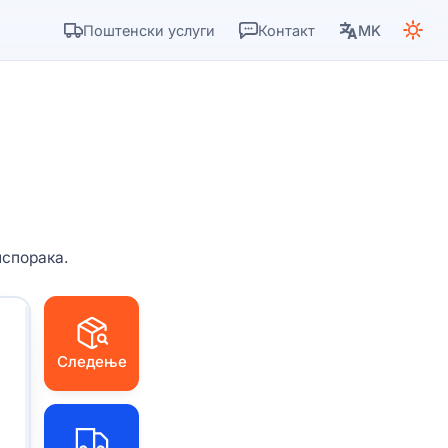
Поштенски услуги
Контакт
MK
испорака.
Следење