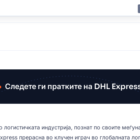
E
JING
SHANGHAI
TOKYO
SYDNEY
Следете ги пратките на DHL Expres
о логистичката индустрија, познат по своите меѓун
xpress прерасна во клучен играч во глобалната лог