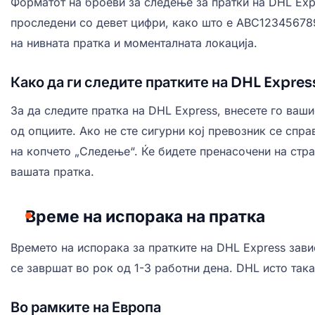
Форматот на броеви за следење за пратки на DHL Exp
проследени со девет цифри, како што е ABC123456789
на нивната пратка и моменталната локација.
Како да ги следите пратките на DHL Expres
За да следите пратка на DHL Express, внесете го ваш
од опциите. Ако не сте сигурни кој превозник се спр
на копчето „Следење“. Ќе бидете пренасочени на стра
вашата пратка.
Време на испорака на пратка
Времето на испорака за пратките на DHL Express зав
се завршат во рок од 1-3 работни дена. DHL исто так
Во рамките на Европа