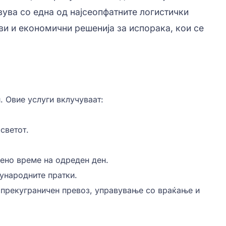
вува со една од најсеопфатните логистички
ви и економични решенија за испорака, кои се
. Овие услуги вклучуваат:
светот.
дено време на одреден ден.
ународните пратки.
и прекуграничен превоз, управување со враќање и