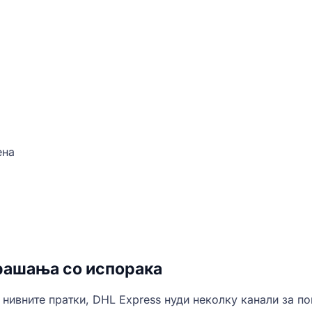
ена
прашања со испорака
нивните пратки, DHL Express нуди неколку канали за по