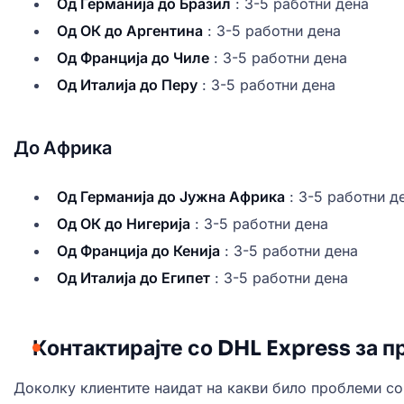
Од Германија до Бразил
: 3-5 работни дена
Од ОК до Аргентина
: 3-5 работни дена
Од Франција до Чиле
: 3-5 работни дена
Од Италија до Перу
: 3-5 работни дена
До Африка
Од Германија до Јужна Африка
: 3-5 работни д
Од ОК до Нигерија
: 3-5 работни дена
Од Франција до Кенија
: 3-5 работни дена
Од Италија до Египет
: 3-5 работни дена
Контактирајте со DHL Express за 
Доколку клиентите наидат на какви било проблеми со 