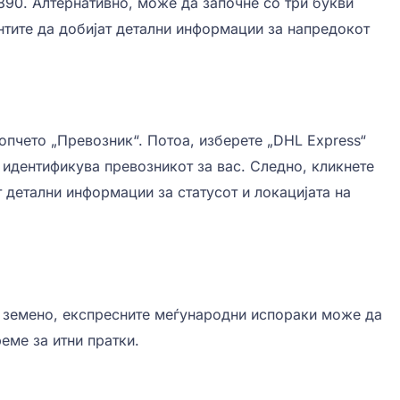
890. Алтернативно, може да започне со три букви
тите да добијат детални информации за напредокот
копчето „Превозник“. Потоа, изберете „DHL Express“
 идентификува превозникот за вас. Следно, кликнете
 детални информации за статусот и локацијата на
то земено, експресните меѓународни испораки може да
еме за итни пратки.