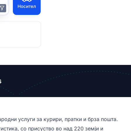
Носител
s
ародни услуги за курири, пратки и брза пошта.
истика, со присуство во над 220 земји и