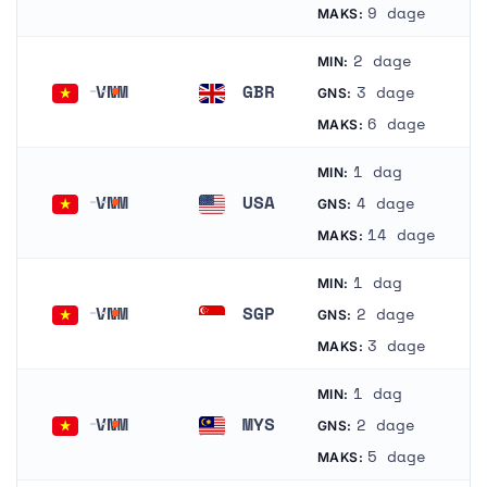
Vietnam
Japan
9 dage
MAKS:
2 dage
MIN:
VNM
GBR
3 dage
GNS:
Vietnam
Storbritannien
6 dage
MAKS:
1 dag
MIN:
VNM
USA
4 dage
GNS:
Vietnam
Forenede Stater
14 dage
MAKS:
1 dag
MIN:
VNM
SGP
2 dage
GNS:
Vietnam
Singapore
3 dage
MAKS:
1 dag
MIN:
VNM
MYS
2 dage
GNS:
Vietnam
Malaysia
5 dage
MAKS: