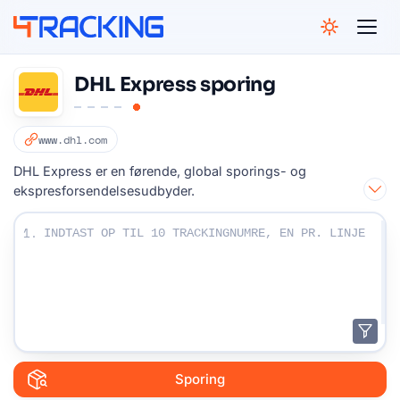
4Tracking
DHL Express sporing
www.dhl.com
DHL Express er en førende, global sporings- og
ekspresforsendelsesudbyder.
Indtast dine sporingsnumre:
1.
Sporing