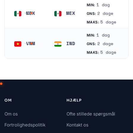
1 dag
MIN:
MEX
MEX
2 dage
GNS:
Mexico
Mexico
5 dage
MAKS:
1 dag
MIN:
VNM
IND
2 dage
GNS:
Vietnam
Indien
5 dage
MAKS:
OM
HJÆLP
Om os
Ofte stillede spørgsmål
Fortrolighedspolitik
Kontakt os