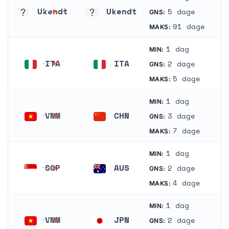
Ukendt
Ukendt
5 dage
GNS:
Ukendt
Ukendt
91 dage
MAKS:
1 dag
MIN:
ITA
ITA
2 dage
GNS:
Italien
Italien
5 dage
MAKS:
1 dag
MIN:
VNM
CHN
3 dage
GNS:
Vietnam
Kina
7 dage
MAKS:
1 dag
MIN:
SGP
AUS
2 dage
GNS:
Singapore
Australien
4 dage
MAKS:
1 dag
MIN:
VNM
JPN
2 dage
GNS: