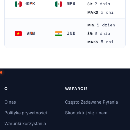
MEX
MEX
2 dnia
ŚR:
Meksyk
Meksyk
5 dni
MAKS:
1 dzień
MIN:
VNM
IND
2 dnia
ŚR:
Wietnam
Indie
5 dni
MAKS:
O
WSPARCIE
O nas
Często Zadawane Pytania
Polityka prywatności
Skontaktuj się z nami
Warunki korzystania