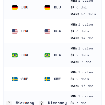
1 dzień
MIN:
DEU
DEU
6 dni
ŚR:
Niemcy
Niemcy
23 dnia
MAKS:
1 dzień
MIN:
USA
USA
3 dnia
ŚR:
Stany Zjednoczone Ameryki
Stany Zjednoczone Ameryki
14 dni
MAKS:
1 dzień
MIN:
BRA
BRA
2 dnia
ŚR:
Brazylia
Brazylia
7 dni
MAKS:
1 dzień
MIN:
SWE
SWE
2 dnia
ŚR:
Szwecja
Szwecja
15 dni
MAKS:
1 dzień
MIN:
Nieznany
Nieznany
5 dni
ŚR: