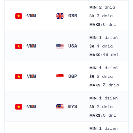
2 dnia
MIN:
VNM
GBR
3 dnia
ŚR:
Wietnam
Wielka Brytania
6 dni
MAKS:
1 dzień
MIN:
VNM
USA
4 dnia
ŚR:
Wietnam
Stany Zjednoczone Ameryki
14 dni
MAKS:
1 dzień
MIN:
VNM
SGP
2 dnia
ŚR:
Wietnam
Singapur
3 dnia
MAKS:
1 dzień
MIN:
VNM
MYS
2 dnia
ŚR:
Wietnam
Malezja
5 dni
MAKS:
1 dzień
MIN: