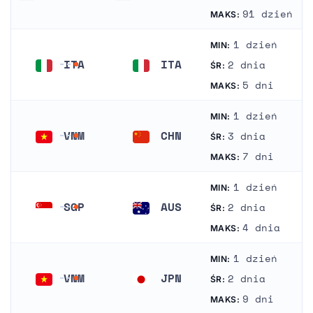
Nieznany
Nieznany
91 dzień
MAKS:
1 dzień
MIN:
ITA
ITA
2 dnia
ŚR:
Włochy
Włochy
5 dni
MAKS:
1 dzień
MIN:
VNM
CHN
3 dnia
ŚR:
Wietnam
Chiny
7 dni
MAKS:
1 dzień
MIN:
SGP
AUS
2 dnia
ŚR:
Singapur
Australia
4 dnia
MAKS:
1 dzień
MIN:
VNM
JPN
2 dnia
ŚR:
Wietnam
Japonia
9 dni
MAKS: