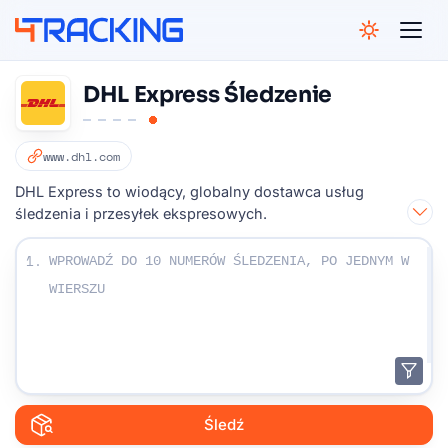
4Tracking
DHL Express Śledzenie
www.dhl.com
DHL Express to wiodący, globalny dostawca usług
śledzenia i przesyłek ekspresowych.
Wpisz swoje numery monitorowania:
1.
Śledź