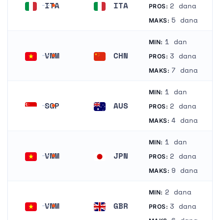
ITA
ITA
2 dana
PROS:
Italija
Italija
5 dana
MAKS:
1 dan
MIN:
VNM
CHN
3 dana
PROS:
Vijetnam
Kina
7 dana
MAKS:
1 dan
MIN:
SGP
AUS
2 dana
PROS:
Singapur
Australija
4 dana
MAKS:
1 dan
MIN:
VNM
JPN
2 dana
PROS:
Vijetnam
Japan
9 dana
MAKS:
2 dana
MIN:
VNM
GBR
3 dana
PROS:
Vijetnam
Ujedinjeno Kraljevstvo