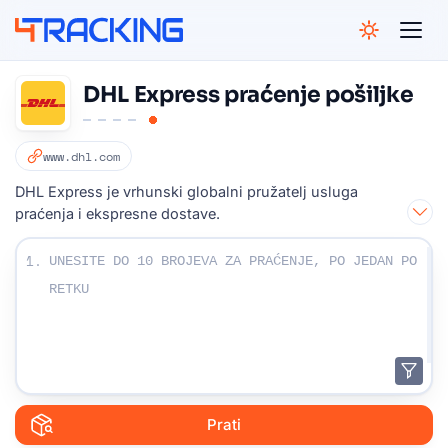
4Tracking
DHL Express praćenje pošiljke
www.dhl.com
DHL Express je vrhunski globalni pružatelj usluga
praćenja i ekspresne dostave.
Unesite svoje brojeve za praćenje:
1.
Prati