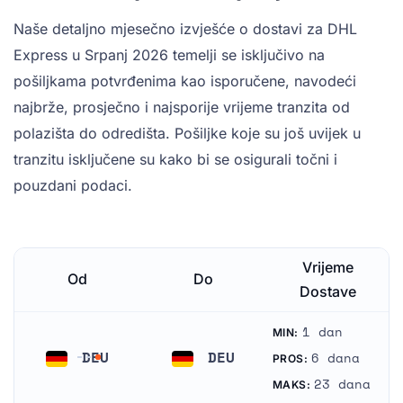
Naše detaljno mjesečno izvješće o dostavi za DHL
Express u Srpanj 2026 temelji se isključivo na
pošiljkama potvrđenima kao isporučene, navodeći
najbrže, prosječno i najsporije vrijeme tranzita od
polazišta do odredišta. Pošiljke koje su još uvijek u
tranzitu isključene su kako bi se osigurali točni i
pouzdani podaci.
Vrijeme
Od
Do
Dostave
1 dan
MIN:
DEU
DEU
6 dana
PROS:
Njemačka
Njemačka
23 dana
MAKS: