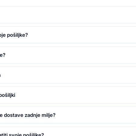
je pošiljke?
je?
a
ošiljki
je dostave zadnje milje?
titi svoje pošiljke?