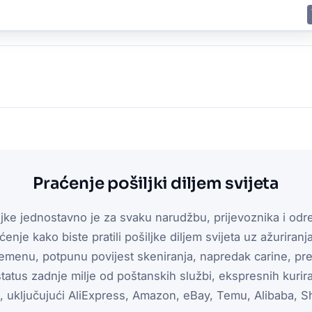
E
JING
SHANGHAI
TOKYO
SYDNEY
Praćenje pošiljki diljem svijeta
jke jednostavno je za svaku narudžbu, prijevoznika i odr
ćenje kako biste pratili pošiljke diljem svijeta uz ažuriran
emenu, potpunu povijest skeniranja, napredak carine, pr
 status zadnje milje od poštanskih službi, ekspresnih kuri
a, uključujući AliExpress, Amazon, eBay, Temu, Alibaba, Sh