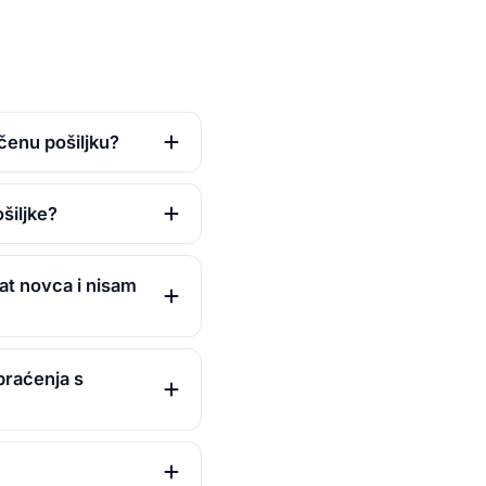
učenu pošiljku?
šiljke?
at novca i nisam
praćenja s