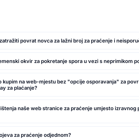
zatražiti povrat novca za lažni broj za praćenje i neispor
remenski okvir za pokretanje spora u vezi s neprimikom po
ko kupim na web-mjestu bez "opcije osporavanja" za povr
ipay za plaćanje?
rištenja naše web stranice za praćenje umjesto izravnog 
brojeva za praćenje odjednom?