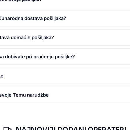
đunarodna dostava pošiljaka?
tava domaćih pošiljaka?
sa dobivate pri praćenju pošiljke?
ke
 svoje Temu narudžbe
NAJNOVIJI DODANI OPERATERI