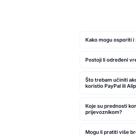
Kako mogu osporiti i 
Postoji li određeni v
Što trebam učiniti a
koristio PayPal ili Al
Koje su prednosti ko
prijevoznikom?
Mogu li pratiti više 