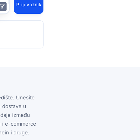
Prijevožnik
edište. Unesite
ja dostave u
edaje između
ra i e-commerce
ein i druge.