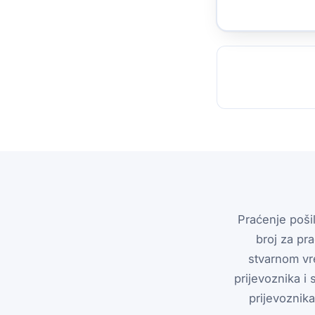
TOCKHOLM
ISTANBUL
JOHANNESBURG
MOSCOW
DUBAI
MUMBAI
SINGAPOR
BEI
RT
Praćenje pošil
broj za pra
stvarnom vr
prijevoznika i
prijevoznik