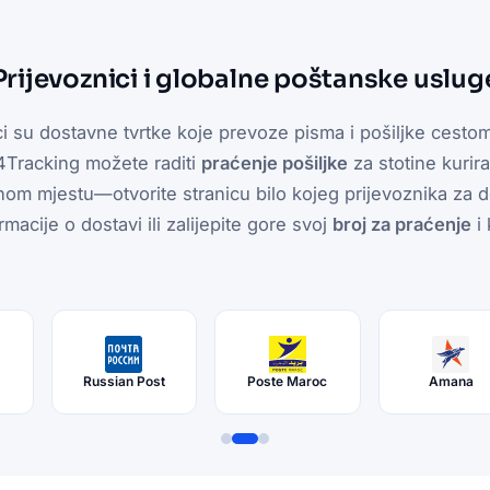
Prijevoznici i globalne poštanske uslug
ci su dostavne tvrtke koje prevoze pisma i pošiljke cestom
4Tracking možete raditi
praćenje pošiljke
za stotine kurira
om mjestu—otvorite stranicu bilo kojeg prijevoznika za d
rmacije o dostavi ili zalijepite gore svoj
broj za praćenje
i 
t
Russian Post
Poste Maroc
Amana