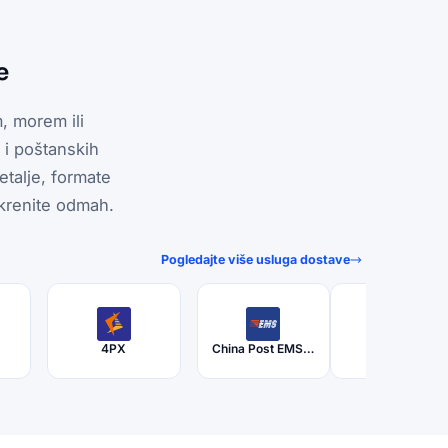
e
, morem ili
 i poštanskih
etalje, formate
krenite odmah.
Pogledajte više usluga dostave
4PX
China Post EMS (ePacket)
Yanwen