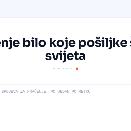
nje bilo koje pošiljke
svijeta
eve za praćenje: