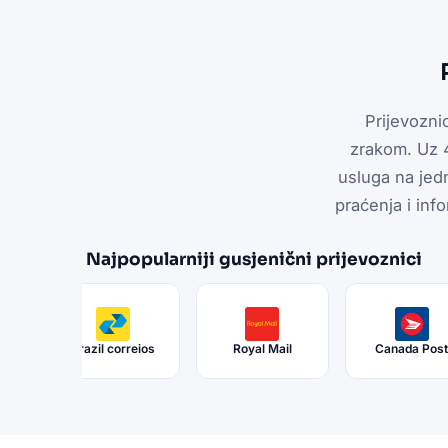
Prijevozni
zrakom. Uz 
usluga na jedn
praćenja i info
Najpopularniji gusjenični prijevoznici
ess
Brazil correios
Royal Mail
Canada Pos