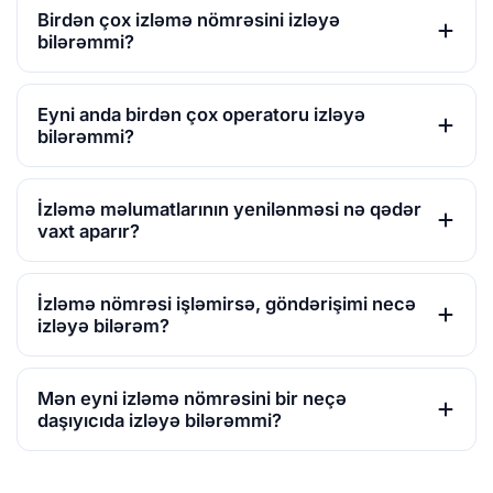
Birdən çox izləmə nömrəsini izləyə
bilərəmmi?
Eyni anda birdən çox operatoru izləyə
bilərəmmi?
İzləmə məlumatlarının yenilənməsi nə qədər
vaxt aparır?
İzləmə nömrəsi işləmirsə, göndərişimi necə
izləyə bilərəm?
Mən eyni izləmə nömrəsini bir neçə
daşıyıcıda izləyə bilərəmmi?