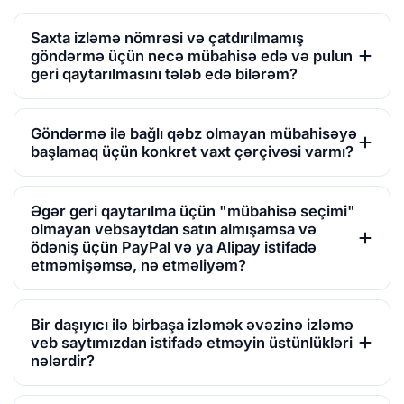
Saxta izləmə nömrəsi və çatdırılmamış
göndərmə üçün necə mübahisə edə və pulun
geri qaytarılmasını tələb edə bilərəm?
Göndərmə ilə bağlı qəbz olmayan mübahisəyə
başlamaq üçün konkret vaxt çərçivəsi varmı?
Əgər geri qaytarılma üçün "mübahisə seçimi"
olmayan vebsaytdan satın almışamsa və
ödəniş üçün PayPal və ya Alipay istifadə
etməmişəmsə, nə etməliyəm?
Bir daşıyıcı ilə birbaşa izləmək əvəzinə izləmə
veb saytımızdan istifadə etməyin üstünlükləri
nələrdir?