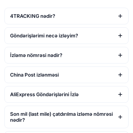
4TRACKING nədir?
Göndərişlərimi necə izləyim?
İzləmə nömrəsi nədir?
China Post izlənməsi
AliExpress Göndərişlərini İzlə
Son mil (last mile) çatdırılma izləmə nömrəsi
nədir?