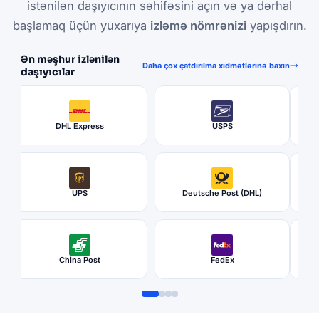
istənilən daşıyıcının səhifəsini açın və ya dərhal
başlamaq üçün yuxarıya
izləmə nömrənizi
yapışdırın.
Ən məşhur izlənilən
Daha çox çatdırılma xidmətlərinə baxın
daşıyıcılar
DHL Express
USPS
UPS
Deutsche Post (DHL)
China Post
FedEx