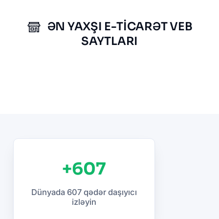
ƏN YAXŞI E-TICARƏT VEB
SAYTLARI
+607
Dünyada 607 qədər daşıyıcı
izləyin