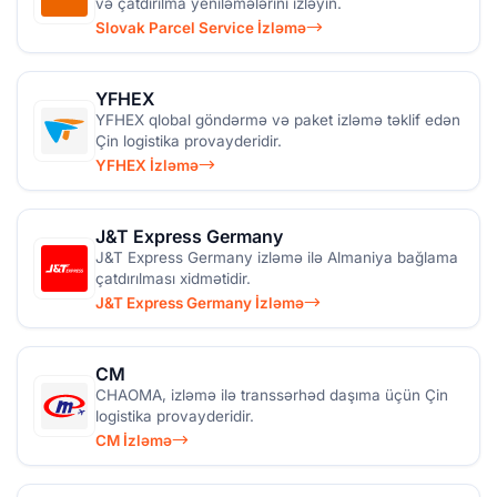
və çatdırılma yeniləmələrini izləyin.
Slovak Parcel Service İzləmə
YFHEX
YFHEX qlobal göndərmə və paket izləmə təklif edən
Çin logistika provayderidir.
YFHEX İzləmə
J&T Express Germany
J&T Express Germany izləmə ilə Almaniya bağlama
çatdırılması xidmətidir.
J&T Express Germany İzləmə
CM
CHAOMA, izləmə ilə transsərhəd daşıma üçün Çin
logistika provayderidir.
CM İzləmə