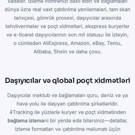
sadədir. İzləmə nömrənizi daxil edin və bağlamaları
dünya üzrə real vaxt çatdırılma yeniləmələri, tam skan
tarixçəsi, gömrük prosesi, daşıyıcılar arasında
təhvilvermələr və poçt xidmətləri, ekspress kuryerlər
və e-ticarət daşıyıcılarının son mil statusu ilə izləyin,
o cümlədən AliExpress, Amazon, eBay, Temu,
Alibaba, Shein və daha çoxu.
Daşıyıcılar və qlobal poçt xidmətləri
Daşıyıcılar məktub və bağlamaları quru, dəniz və ya
hava yolu ilə daşıyan çatdırılma şirkətləridir.
4Tracking ilə yüzlərlə kuryer və poçt xidmətindən
bağlama izləmə
ni bir yerdə edə bilərsiniz—detallar,
izləmə formatları və çatdırılma məlumatı üçün