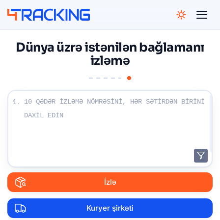
4Tracking
Dünya üzrə istənilən bağlamanı
izləmə
İzləmə nömrələrinizi daxil edin:
1.
İzlə
Kuryer şirkəti