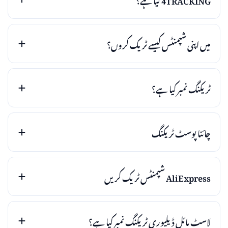
میں اپنی شپمنٹس کیسے ٹریک کروں؟
ٹریکنگ نمبر کیا ہے؟
چائنا پوسٹ ٹریکنگ
AliExpress شپمنٹس ٹریک کریں
لاسٹ مائل ڈیلیوری ٹریکنگ نمبر کیا ہے؟