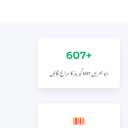
+607
دنیا بھر میں 607 کیریئر کا سراغ لگائیں