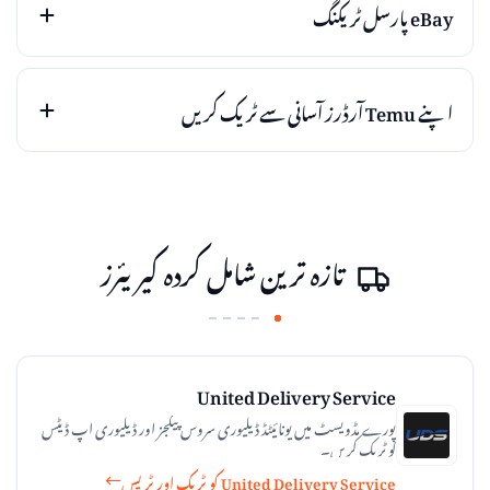
eBay پارسل ٹریکنگ
اپنے Temu آرڈرز آسانی سے ٹریک کریں
تازہ ترین شامل کردہ کیریئرز
United Delivery Service
پورے مڈویسٹ میں یونائیٹڈ ڈیلیوری سروس پیکجز اور ڈیلیوری اپ ڈیٹس
کو ٹریک کریں۔
United Delivery Service کو ٹریک اور ٹریس