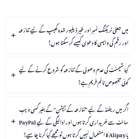
میں جعلی ٹریکنگ نمبر اور غیر ڈیلیور شدہ کھیپ کے لیے تنازعہ
اور رقم کی واپسی کا دعوی کیسے کر سکتا ہوں؟
کیا شپمنٹ کی عدم وصولی کے تنازعہ کو شروع کرنے کے لیے
کوئی مخصوص ٹائم فریم ہے؟
اگر میں ریفنڈ کے لیے "تنازعہ کے آپشن" کے بغیر کسی ویب
سائٹ سے خریداری کرتا ہوں اور ادائیگی کے لیے PayPal
یا Alipay کا استعمال نہیں کرتا ہوں تو مجھے کیا کرنا چاہیے؟