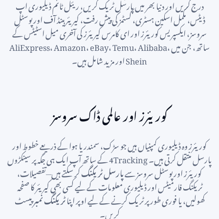
درج کریں اور دنیا بھر میں پارسل ٹریک کریں، ریئل ٹائم ڈیلیوری اپ
ڈیٹس، مکمل اسکین ہسٹری، کسٹمز کی پیش رفت، کیریئر ہینڈ آف اور پوسٹل
سروسز، ایکسپریس کوریئرز اور ای کامرس کیریئرز کی آخری میل اسٹیٹس کے
ساتھ، جن میں AliExpress، Amazon، eBay، Temu، Alibaba،
Shein اور مزید شامل ہیں۔
کوریئرز اور عالمی ڈاک سروسز
کوریئرز وہ ڈیلیوری کمپنیاں ہیں جو سڑک، سمندر یا ہوا کے ذریعے خطوط اور
پارسل منتقل کرتی ہیں۔ 4Tracking کے ساتھ آپ ایک ہی جگہ پر سینکڑوں
کوریئرز اور پوسٹل سروسز سے
پارسل ٹریکنگ
کر سکتے ہیں—تفصیلات،
ٹریکنگ فارمیٹس اور ڈیلیوری معلومات کے لیے کسی بھی کیریئر کا صفحہ
کھولیں، یا فوری طور پر ٹریک کرنے کے لیے اوپر اپنا
ٹریکنگ نمبر
پیسٹ
کریں۔