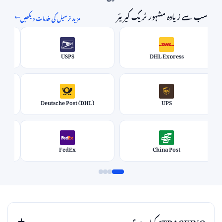
مزید ترسیل کی خدمات دیکھیں
سب سے زیادہ مشہور ٹریک کیریئر
USPS
DHL Express
Deutsche Post (DHL)
UPS
FedEx
China Post
4TRACKING کیا ہے؟