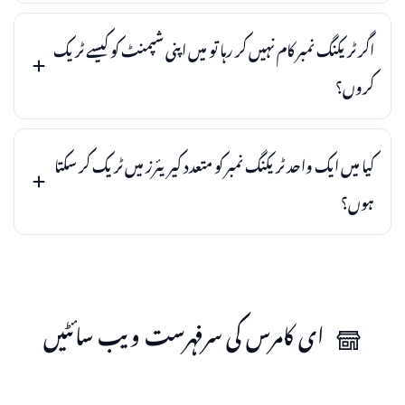
اگر ٹریکنگ نمبر کام نہیں کر رہا تو میں اپنی شپمنٹ کو کیسے ٹریک
کروں؟
کیا میں ایک واحد ٹریکنگ نمبر کو متعدد کیریئرز میں ٹریک کر سکتا
ہوں؟
ای کامرس کی سرفہرست ویب سائٹیں