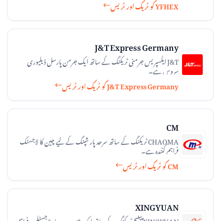
YFHEX کو ٹریک اور ٹریس
J&T Express Germany
J&T ایکسپریس جرمنی ٹریکنگ کے ساتھ ایک جرمن پارسل ڈیلیوری
سروس ہے۔
J&T Express Germany کو ٹریک اور ٹریس
CM
CHAOMA ٹریکنگ کے ساتھ سرحد پار شپنگ کے لیے چین کا لاجسٹک
فراہم کنندہ ہے۔
CM کو ٹریک اور ٹریس
XINGYUAN
XINGYUAN پیکیج ٹریکنگ کے ساتھ ایک چین سرحد پار لاجسٹکس فراہم