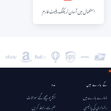
استعمال میں آسان ٹریکنگ پلیٹ فارم
کے بارے میں
مدد
ہمارے بارے میں
اکثر پوچھے گئے سوالات
رازداری کی پالیسی
ہم سے رابطہ کریں