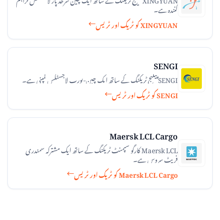
کنندہ ہے۔
XINGYUAN کو ٹریک اور ٹریس
SENGI
SENGI پیکیج ٹریکنگ کے ساتھ ایک چین-یورپ لاجسٹکس کمپنی ہے۔
SENGI کو ٹریک اور ٹریس
Maersk LCL Cargo
Maersk LCL کارگو شپمنٹ ٹریکنگ کے ساتھ ایک مشترکہ سمندری
فریٹ سروس ہے۔
Maersk LCL Cargo کو ٹریک اور ٹریس