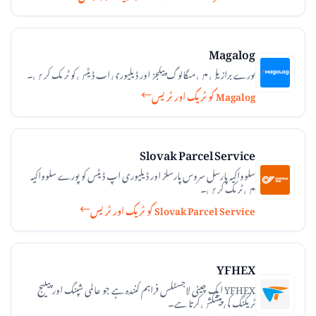
Magalog
پورے برازیل میں میگالوگ پیکجز اور ڈیلیوری اپ ڈیٹس کو ٹریک کریں۔
Magalog کو ٹریک اور ٹریس
Slovak Parcel Service
سلوواکیہ پارسل سروس پارسلز اور ڈیلیوری اپ ڈیٹس کو پورے سلوواکیہ
میں ٹریک کریں۔
Slovak Parcel Service کو ٹریک اور ٹریس
YFHEX
YFHEX ایک چینی لاجسٹکس فراہم کنندہ ہے جو عالمی شپنگ اور پیکیج
ٹریکنگ کی پیشکش کرتا ہے۔