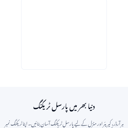
دنیا بھر میں پارسل ٹریکنگ
ہر آرڈر، کیریئر اور منزل کے لیے پارسل ٹریکنگ آسان بنائیں۔ اپنا ٹریکنگ نمبر