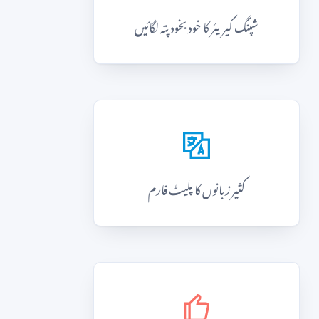
شپنگ کیریئر کا خود بخود پتہ لگائیں
کثیر زبانوں کا پلیٹ فارم