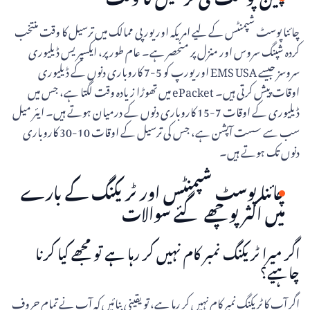
چائنا پوسٹ شپمنٹس کے لیے امریکہ اور یورپی ممالک میں ترسیل کا وقت منتخب
کردہ شپنگ سروس اور منزل پر منحصر ہے۔ عام طور پر، ایکسپریس ڈیلیوری
سروسز جیسے EMS USA اور یورپ کو 5-7 کاروباری دنوں کے ڈیلیوری
اوقات پیش کرتی ہیں۔ ePacket میں تھوڑا زیادہ وقت لگتا ہے، جس میں
ڈیلیوری کے اوقات 7-15 کاروباری دنوں کے درمیان ہوتے ہیں۔ ایئر میل
سب سے سست آپشن ہے، جس کی ترسیل کے اوقات 10-30 کاروباری
دنوں تک ہوتے ہیں۔
چائنا پوسٹ شپمنٹس اور ٹریکنگ کے بارے
میں اکثر پوچھے گئے سوالات
اگر میرا ٹریکنگ نمبر کام نہیں کر رہا ہے تو مجھے کیا کرنا
چاہیے؟
اگر آپ کا ٹریکنگ نمبر کام نہیں کر رہا ہے، تو یقینی بنائیں کہ آپ نے تمام حروف