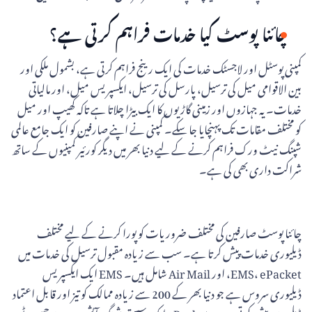
چائنا پوسٹ کیا خدمات فراہم کرتی ہے؟
کمپنی پوسٹل اور لاجسٹک خدمات کی ایک رینج فراہم کرتی ہے، بشمول ملکی اور
بین الاقوامی میل کی ترسیل، پارسل کی ترسیل، ایکسپریس میل، اور مالیاتی
خدمات۔ یہ جہازوں اور زمینی گاڑیوں کا ایک بیڑا چلاتا ہے تاکہ کھیپ اور میل
کو مختلف مقامات تک پہنچایا جا سکے۔ کمپنی نے اپنے صارفین کو ایک جامع عالمی
شپنگ نیٹ ورک فراہم کرنے کے لیے دنیا بھر میں دیگر کورئیر کمپنیوں کے ساتھ
شراکت داری بھی کی ہے۔
چائنا پوسٹ صارفین کی مختلف ضروریات کو پورا کرنے کے لیے مختلف
ڈیلیوری خدمات پیش کرتا ہے۔ سب سے زیادہ مقبول ترسیل کی خدمات میں
EMS، ePacket، اور Air Mail شامل ہیں۔ EMS ایک ایکسپریس
ڈیلیوری سروس ہے جو دنیا بھر کے 200 سے زیادہ ممالک کو تیز اور قابل اعتماد