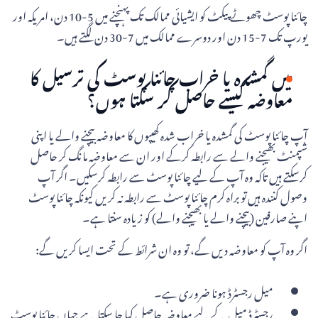
چائنا پوسٹ چھوٹے پیکٹ کو ایشیائی ممالک تک پہنچنے میں 5-10 دن، امریکہ اور
یورپ تک 7-15 دن اور دوسرے ممالک میں 7-30 دن لگتے ہیں۔
میں گمشدہ یا خراب چائنا پوسٹ کی ترسیل کا
معاوضہ کیسے حاصل کر سکتا ہوں؟
آپ چائنا پوسٹ کی گمشدہ یا خراب شدہ کھیپوں کا معاوضہ بیچنے والے یا اپنی
شپمنٹ بھیجنے والے سے رابطہ کرکے اور ان سے معاوضہ مانگ کر حاصل
کرسکتے ہیں تاکہ وہ آپ کے لیے چائنا پوسٹ سے رابطہ کرسکیں۔ اگر آپ
وصول کنندہ ہیں تو براہ کرم چائنا پوسٹ سے رابطہ نہ کریں کیونکہ چائنا پوسٹ
اپنے صارفین (بیچنے والے یا بھیجنے والے) کو زیادہ سنتا ہے۔
اگر وہ آپ کو معاوضہ دیں گے، تو وہ ان شرائط کے تحت ایسا کریں گے:
میل رجسٹرڈ ہونا ضروری ہے۔
رجسٹرڈ میل کے لیے معاوضہ حاصل کیا جا سکتا ہے جہاں چائنا پوسٹ