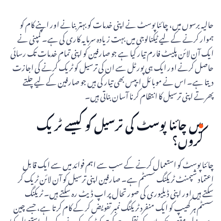
حالیہ برسوں میں، چائنا پوسٹ نے اپنی خدمات کو بہتر بنانے اور اپنے کام کو
ہموار کرنے کے لیے ٹیکنالوجی میں بہت زیادہ سرمایہ کاری کی ہے۔ کمپنی نے
ایک آن لائن پلیٹ فارم تیار کیا ہے جو صارفین کو اپنی تمام خدمات تک رسائی
حاصل کرنے اور ایک ہی پورٹل سے ان کی ترسیل کو ٹریک کرنے کی اجازت
دیتا ہے۔ اس نے موبائل ایپس بھی تیار کی ہیں جو صارفین کے لیے چلتے
پھرتے اپنی ترسیل کا انتظام کرنا آسان بناتی ہیں۔
میں چائنا پوسٹ کی ترسیل کو کیسے ٹریک
کروں؟
چائنا پوسٹ کو استعمال کرنے کے سب سے اہم فوائد میں سے ایک قابل
اعتماد شپمنٹ ٹریکنگ سسٹم ہے۔ صارفین اپنی ترسیل کو آن لائن ٹریک کر
سکتے ہیں اور اپنی ڈیلیوری کی صورتحال پر اپ ڈیٹ رہ سکتے ہیں۔ ٹریکنگ
سسٹم ہر کھیپ کو ایک منفرد ٹریکنگ نمبر تفویض کر کے کام کرتا ہے، جسے چین
سے منزل مقصود تک اس کی نقل و حرکت کو ٹریک کرنے کے لیے استعمال کیا