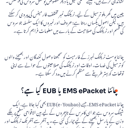
نشاندہی کرتے ہیں، جیسے سطحی میل یا دیگر مخصوص پوسٹل سروس کی پیشکش۔
چین میں گھریلو ترسیل کے لیے، ٹریکنگ نمبر مختلف فارمیٹس کی پیروی کر سکتے
ہیں، لیکن اصول یکساں رہتا ہے: حروف اور نمبروں کا ایک سلسلہ جو سروس
کی قسم اور ٹریکنگ کی صلاحیت کے بارے میں معلومات فراہم کرتا ہے۔
چائنا پوسٹ ٹریکنگ نمبرز کے فارمیٹ کو سمجھنا وصول کنندگان اور بھیجنے والوں
کو ترسیل کی خدمات، اوقات اور ٹریکنگ کی صلاحیتوں کے حوالے سے اپنی
توقعات کو بہتر طریقے سے منظم کرنے میں مدد کر سکتا ہے۔
چائنا EMS ePacket یا EUB کیا ہے؟
چائنا EMS ePacket، جسے EUB (e-Youbao) بھی کہا جاتا ہے، ایک
شپنگ سروس ہے جو ای کامرس کے تاجروں کے لیے بین الاقوامی سطح پر ہلکے
وزن کے پارسل بھیجنے کے لیے تیار کی گئی ہے۔ یہ آخر سے آخر تک ٹریکنگ اور