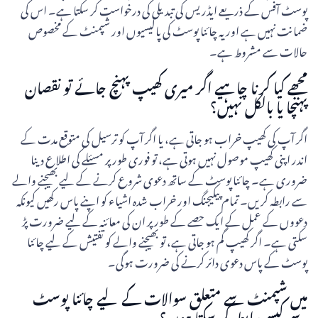
پوسٹ آفس کے ذریعے ایڈریس کی تبدیلی کی درخواست کر سکتا ہے۔ اس کی
ضمانت نہیں ہے اور یہ چائنا پوسٹ کی پالیسیوں اور شپمنٹ کے مخصوص
حالات سے مشروط ہے۔
مجھے کیا کرنا چاہیے اگر میری کھیپ پہنچ جائے تو نقصان
پہنچا یا بالکل نہیں؟
اگر آپ کی کھیپ خراب ہو جاتی ہے، یا اگر آپ کو ترسیل کی متوقع مدت کے
اندر اپنی کھیپ موصول نہیں ہوتی ہے، تو فوری طور پر مسئلے کی اطلاع دینا
ضروری ہے۔ چائنا پوسٹ کے ساتھ دعوی شروع کرنے کے لیے بھیجنے والے
سے رابطہ کریں۔ تمام پیکیجنگ اور خراب شدہ اشیاء کو اپنے پاس رکھیں کیونکہ
دعووں کے عمل کے ایک حصے کے طور پر ان کی معائنہ کے لیے ضرورت پڑ
سکتی ہے۔ اگر کھیپ گم ہو جاتی ہے، تو بھیجنے والے کو تفتیش کے لیے چائنا
پوسٹ کے پاس دعوی دائر کرنے کی ضرورت ہوگی۔
میں شپمنٹ سے متعلق سوالات کے لیے چائنا پوسٹ