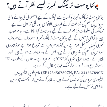
چائنا پوسٹ ٹریکنگ نمبرز کیسے نظر آتے ہیں؟
چائنا پوسٹ ٹریکنگ نمبرز کو آسانی سے شپنگ کے لیے استعمال کی جانے والی
سروس کی قسم کی شناخت کرنے اور بین الاقوامی اور ملکی ترسیل کے لیے
ٹریکنگ کی معلومات فراہم کرنے کے لیے فارمیٹ کیا جاتا ہے۔ عام طور پر،
بین الاقوامی ترسیل کے لیے چائنا پوسٹ ٹریکنگ نمبر 13 حروف کے حروف
نمبری کوڈ پر مشتمل ہوتا ہے۔ یہ کوڈ دو حروف سے شروع ہوتا ہے جو ڈیلیوری
سروس کی قسم کی نشاندہی کرتے ہیں، اس کے بعد نو ہندسے ہوتے ہیں، اور
چین کے لیے دو حرفی کنٹری کوڈ "CN" پر ختم ہوتا ہے۔ مثال کے طور پر، "E"
سے شروع ہونے والے ٹریکنگ نمبرز (مثال کے طور پر،
EE123456789CN, EA123456789CN) عام طور پر ایکسپریس
ڈیلیوری سروس کی نمائندگی کرتے ہیں، یہ ظاہر کرتے ہیں کہ شپمنٹ تیز تر بین
الاقوامی ترسیل کے لیے ہے۔