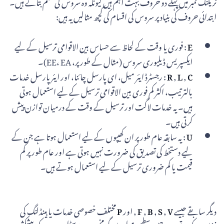
ٹریکنگ نمبر میں پہلے دو حروف بہت اہم ہیں کیونکہ وہ سروس کی قسم بتاتے ہیں۔
ابتدائی حروف کی بنیاد پر سروس کی اقسام کی کچھ مثالیں یہ ہیں:
E
: فوری یا وقت کے لحاظ سے حساس بین الاقوامی ترسیل کے لیے
ایکسپریس ڈیلیوری سروس (مثال کے طور پر، EE، EA)۔
C
,
L
,
R
: رجسٹرڈ ایئر میل، ای پارسل چائنا، اور ایئر پارسل خدمات
بالترتیب، اکثر کم فوری بین الاقوامی ترسیل کے لیے استعمال ہوتی
ہیں۔ یہ خدمات لاگت اور ترسیل کے وقت کے درمیان توازن پیش
کرتی ہیں۔
U
: یہ سابقہ عام طور پر ان کھیپوں کے لیے استعمال ہوتا ہے جن کے
لیے دستخط کی تصدیق کی ضرورت نہیں ہوتی ہے اور عام طور پر کم
قیمت یا کم ضروری ترسیل کے لیے استعمال ہوتے ہیں۔
دیگر سابقے جیسے
V
,
S
,
B
,
F
, اور
P
مختلف خصوصی خدمات یا ہینڈلنگ کی