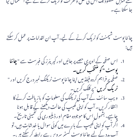
جا سکتا ہے۔
چائنا پوسٹ شپمنٹ کو ٹریک کرنے کے لیے، آپ ان اقدامات پر عمل کر سکتے
ہیں:
اس صفحہ کے اوپری حصے پر جائیں اور کیریئرز کی فہرست سے "
چائنا
پوسٹ " کو منتخب کریں۔
صفحہ پر فراہم کردہ فیلڈ میں اپنا چائنا پوسٹ ٹریکنگ نمبر درج کریں اور "
ٹریک کریں
" پر کلک کریں۔
ویب سائٹ کے آپ کی ٹریکنگ کی معلومات کو بازیافت کرنے کا
انتظار کریں۔ آپ کو اپنی کھیپ کی حالت دیکھنے کے قابل ہونا
چاہیے، بشمول اس کا موجودہ مقام اور ڈیلیوری کی تخمینی تاریخ۔
اگر آپ کو اپنی کھیپ کے بارے میں کوئی سوال یا خدشات ہیں، تو
آپ مدد کے لیے چائنا پوسٹ کسٹمر سروس سے رابطہ کر سکتے ہیں۔