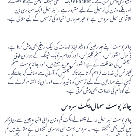
ڈیلیوری پیش کرتی ہے۔ ePacket ایک سستی شپنگ آپشن ہے جو چھوٹے
اور ہلکے وزن کی ترسیل کے لیے مشہور ہے۔ ایئر میل ایک معیاری بین
الاقوامی میل سروس ہے جو غیر ضروری اشیاء کی ترسیل کے لیے مثالی ہے۔
چائنا پوسٹ اپنے صارفین کو ویلیو ایڈڈ خدمات کی ایک رینج بھی پیش کرتا ہے،
بشمول انشورنس، کسٹم کلیئرنس، اور گودام۔ گاہک شپنگ کے دوران اپنی
شپمنٹس کی حفاظت کے لیے انشورنس خرید سکتے ہیں، اور چائنا پوسٹ کسٹم
کلیئرنس کی خدمات فراہم کرتا ہے تاکہ شپمنٹس کو آسانی سے صاف کیا جاسکے۔
کمپنی اپنے صارفین کے لیے ترسیل کو ذخیرہ کرنے اور ان کا انتظام کرنے کے
لیے گودام کی خدمات بھی پیش کرتی ہے۔
چائنا پوسٹ سمال پیکٹ سروس
چائنا پوسٹ ایئر میل برائے چھوٹے پیکٹ کم وزن والی اشیاء چین سے دنیا بھر
میں کہیں بھی بھیجتا ہے۔ یہ سروس بہت سی دوسری کمپنیوں کے مقابلے میں کم