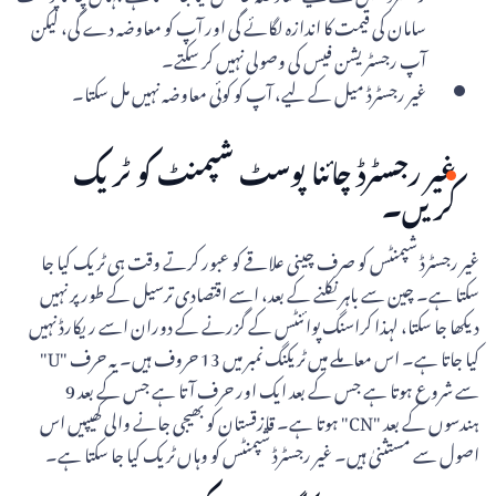
سامان کی قیمت کا اندازہ لگائے گی اور آپ کو معاوضہ دے گی، لیکن
آپ رجسٹریشن فیس کی وصولی نہیں کر سکتے۔
غیر رجسٹرڈ میل کے لیے، آپ کو کوئی معاوضہ نہیں مل سکتا۔
غیر رجسٹرڈ چائنا پوسٹ شپمنٹ کو ٹریک
کریں۔
غیر رجسٹرڈ شپمنٹس کو صرف چینی علاقے کو عبور کرتے وقت ہی ٹریک کیا جا
سکتا ہے۔ چین سے باہر نکلنے کے بعد، اسے اقتصادی ترسیل کے طور پر نہیں
دیکھا جا سکتا، لہذا کراسنگ پوائنٹس کے گزرنے کے دوران اسے ریکارڈ نہیں
کیا جاتا ہے۔ اس معاملے میں ٹریکنگ نمبر میں 13 حروف ہیں۔ یہ حرف "U"
سے شروع ہوتا ہے جس کے بعد ایک اور حرف آتا ہے جس کے بعد 9
ہندسوں کے بعد "CN" ہوتا ہے۔ قازقستان کو بھیجی جانے والی کھیپیں اس
اصول سے مستثنیٰ ہیں۔ غیر رجسٹرڈ شپمنٹس کو وہاں ٹریک کیا جا سکتا ہے۔