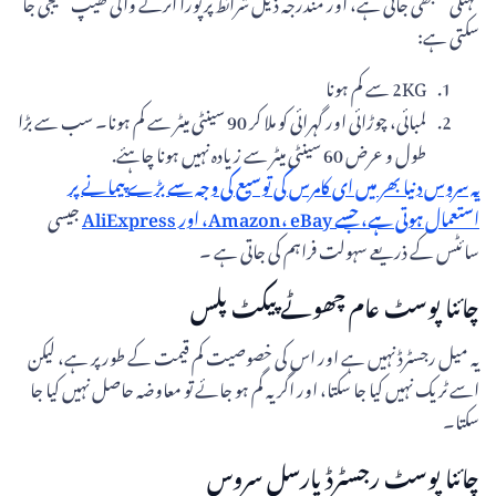
مہنگی سمجھی جاتی ہے، اور مندرجہ ذیل شرائط پر پورا اترنے والی کھیپ بھیجی جا
سکتی ہے:
2KG سے کم ہونا
لمبائی، چوڑائی اور گہرائی کو ملا کر 90 سینٹی میٹر سے کم ہونا۔ سب سے بڑا
طول و عرض 60 سینٹی میٹر سے زیادہ نہیں ہونا چاہئے.
یہ سروس دنیا بھر میں ای کامرس کی توسیع کی وجہ سے بڑے پیمانے پر
استعمال ہوتی ہے، جسے Amazon، eBay، اور AliExpress
جیسی
سائٹس کے ذریعے سہولت فراہم کی جاتی ہے ۔
چائنا پوسٹ عام چھوٹے پیکٹ پلس
یہ میل رجسٹرڈ نہیں ہے اور اس کی خصوصیت کم قیمت کے طور پر ہے، لیکن
اسے ٹریک نہیں کیا جا سکتا، اور اگر یہ گم ہو جائے تو معاوضہ حاصل نہیں کیا جا
سکتا۔
چائنا پوسٹ رجسٹرڈ پارسل سروس