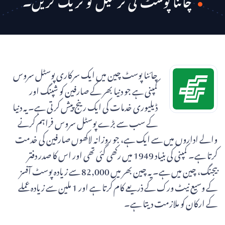
چائنا پوسٹ کی ترسیل کو ٹریک کریں۔
چائنا پوسٹ چین میں ایک سرکاری پوسٹل سروس
کمپنی ہے جو دنیا بھر کے صارفین کو شپنگ اور
ڈیلیوری خدمات کی ایک رینج پیش کرتی ہے۔ یہ دنیا
کے سب سے بڑے پوسٹل سروس فراہم کرنے
والے اداروں میں سے ایک ہے، جو روزانہ لاکھوں صارفین کی خدمت
کرتا ہے۔ کمپنی کی بنیاد 1949 میں رکھی گئی تھی اور اس کا صدر دفتر
بیجنگ، چین میں ہے۔ یہ چین بھر میں 82,000 سے زیادہ پوسٹ آفسز
کے وسیع نیٹ ورک کے ذریعے کام کرتا ہے اور 1 ملین سے زیادہ عملے
کے ارکان کو ملازمت دیتا ہے۔