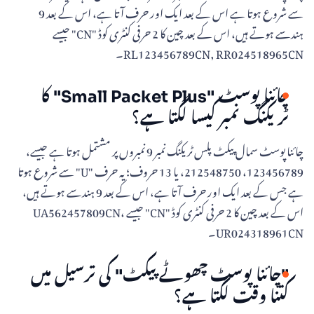
سے شروع ہوتا ہے اس کے بعد ایک اور حرف آتا ہے، اس کے بعد 9
ہندسے ہوتے ہیں، اس کے بعد چین کا 2 حرفی کنٹری کوڈ "CN" جیسے
RL123456789CN, RR024518965CN۔
چائنا پوسٹ "Small Packet Plus" کا
ٹریکنگ نمبر کیسا لگتا ہے؟
چائنا پوسٹ سمال پیکٹ پلس ٹریکنگ نمبر 9 نمبروں پر مشتمل ہوتا ہے جیسے،
123456789، 212548750، یا 13 حروف؛ یہ حرف "U" سے شروع ہوتا
ہے جس کے بعد ایک اور حرف آتا ہے، اس کے بعد 9 ہندسے ہوتے ہیں،
اس کے بعد چین کا 2 حرفی کنٹری کوڈ "CN" جیسے UA562457809CN،
UR024318961CN۔
"چائنا پوسٹ چھوٹے پیکٹ" کی ترسیل میں
کتنا وقت لگتا ہے؟