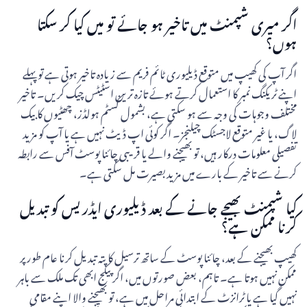
اگر میری شپمنٹ میں تاخیر ہو جائے تو میں کیا کر سکتا
ہوں؟
اگر آپ کی کھیپ میں متوقع ڈیلیوری ٹائم فریم سے زیادہ تاخیر ہوتی ہے تو پہلے
اپنے ٹریکنگ نمبر کا استعمال کرتے ہوئے تازہ ترین اسٹیٹس چیک کریں۔ تاخیر
مختلف وجوہات کی وجہ سے ہو سکتی ہے، بشمول کسٹم ہولڈز، چھٹیوں کا بیک
لاگ، یا غیر متوقع لاجسٹک چیلنجز۔ اگر کوئی اپ ڈیٹ نہیں ہے یا آپ کو مزید
تفصیلی معلومات درکار ہیں، تو بھیجنے والے یا قریبی چائنا پوسٹ آفس سے رابطہ
کرنے سے تاخیر کے بارے میں مزید بصیرت مل سکتی ہے۔
کیا شپمنٹ بھیجے جانے کے بعد ڈیلیوری ایڈریس کو تبدیل
کرنا ممکن ہے؟
کھیپ بھیجنے کے بعد، چائنا پوسٹ کے ساتھ ترسیل کا پتہ تبدیل کرنا عام طور پر
ممکن نہیں ہوتا ہے۔ تاہم، بعض صورتوں میں، اگر پیکج ابھی تک ملک سے باہر
نہیں گیا ہے یا ٹرانزٹ کے ابتدائی مراحل میں ہے، تو بھیجنے والا اپنے مقامی