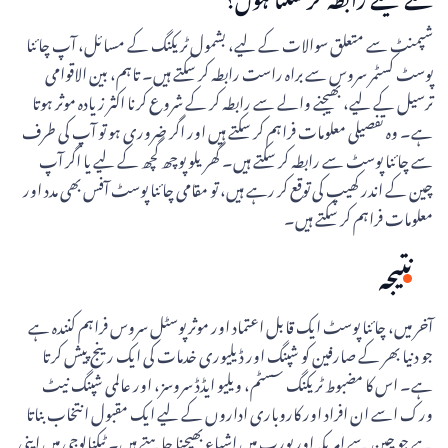
سے کیسے رابطہ کر سکتا ہوں؟
شپمنٹ سے متعلق سوالات کے لیے، بشمول ٹریکنگ کے مسائل، آپ چائنا
پوسٹ کسٹمر سروس سے براہ راست رابطہ کر سکتے ہیں۔ تاہم، بین الاقوامی
ترسیل کے لیے، بھیجنے والے سے رابطہ کر کے شروع کرنا اکثر زیادہ موثر ہوتا
ہے۔ وہ تفصیلی معلومات فراہم کر سکتے ہیں اور اگر ضروری ہو تو آپ کی طرف
سے چائنا پوسٹ سے رابطہ کر سکتے ہیں۔ گھریلو پوچھ گچھ کے لیے یا اگر آپ
چین کے اندر کھیپ کی توقع کر رہے ہیں، تو مقامی چائنا پوسٹ آفس بھی مدد اور
معلومات فراہم کر سکتے ہیں۔
نتیجہ
آخر میں، چائنا پوسٹ ایک قابل اعتماد اور موثر پوسٹل سروس فراہم کنندہ ہے
جو دنیا بھر کے صارفین کو شپنگ اور ڈیلیوری خدمات کی ایک رینج پیش کرتا
ہے۔ اس کا مضبوط ٹریکنگ سسٹم، ویلیو ایڈڈ سروسز، اور عالمی شپنگ نیٹ
ورک اسے ان افراد اور کاروباری اداروں کے لیے ایک مقبول انتخاب بناتا
ہے جو چین سے امریکہ اور یورپ میں اشیاء بھیجنا چاہتے ہیں۔ ٹیکنالوجی میں اپنی