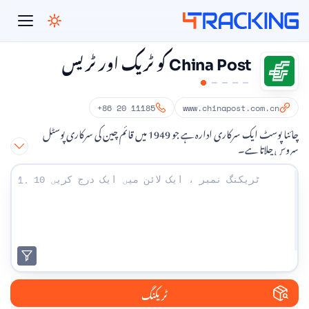
4Tracking
China Post کو ٹریک اور ٹریس
+86 20 11185
www.chinapost.com.cn
چائنا پوسٹ ایک سرکاری ادارہ ہے جو 1949 میں قائم چین کی سرکاری پوسٹل
سروس چلاتا ہے۔
اپنے ٹریکنگ نمبر درج کریں:
1.
ٹریکنگ