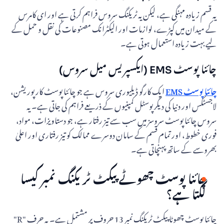
یہ قسم زیادہ مہنگی ہے، لیکن یہ ٹریکنگ سروس فراہم کرتی ہے اور ای کامرس
کے میدان میں کپڑے، لوازمات اور الیکٹرانک مصنوعات کی نقل و حمل کے
لیے بہت زیادہ استعمال ہوتی ہے۔
چائنا پوسٹ EMS (ایکسپریس میل سروس)
چائنا پوسٹ EMS
ایک کارگو ڈیلیوری سروس ہے جو چائنا پوسٹ کارپوریشن،
لاجسٹکس اور دنیا کی دیگر پوسٹل کمپنیوں کے ذریعے فراہم کی جاتی ہے۔ یہ
سروس چائنا پوسٹ سروسز میں سب سے تیز رفتار ہے، جو دستاویزات، مواد،
فوری خطوط، اور تمام قسم کے سامان دوسرے ممالک کو تیز رفتاری اور اعلیٰ
بھروسے کے ساتھ پہنچاتی ہے۔
چائنا پوسٹ چھوٹے پیکٹ ٹریکنگ نمبر کیسا
لگتا ہے؟
چائنا پوسٹ چھوٹا پیکٹ ٹریکنگ نمبر 13 حروف پر مشتمل ہے۔ یہ حرف "R"