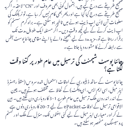
صحیح طریقے سے درج کیے ہیں، بشمول کوئی بھی حروف اور "CN" لاحقہ۔ اگر یہ
صحیح طریقے سے درج کیا گیا ہے اور پھر بھی کام نہیں کر رہا ہے، تو ٹریکنگ کی
معلومات آن لائن اپ ڈیٹ ہونے میں تاخیر ہو سکتی ہے۔ براہ کرم سسٹم کو
اپ ڈیٹ کرنے کے لیے کچھ وقت دیں۔ اگر مسئلہ ایک طویل مدت تک
برقرار رہتا ہے تو، مزید مدد کے لیے بھیجنے والے یا اپنے مقامی چائنا پوسٹ آفس
سے رابطہ کرنے کا مشورہ دیا جاتا ہے۔
چائنا پوسٹ شپمنٹ کی ترسیل میں عام طور پر کتنا وقت
لگتا ہے؟
چائنا پوسٹ کے ساتھ ڈیلیوری کے اوقات استعمال شدہ سروس (مثلاً رجسٹرڈ
ایئر میل، ای ایم ایس، ای پیکٹ) کے لحاظ سے مختلف ہوتے ہیں۔ چین
کے اندر اندرون ملک ترسیل میں عام طور پر 1-3 کاروباری دن لگتے ہیں۔ بین
الاقوامی ترسیل کے اوقات ePacket کے لیے 7-20 کاروباری دنوں سے
لے کر اور معیاری ایئر میل کے لیے کئی ہفتوں تک، منزل کے ملک اور کسٹم
پروسیسنگ پر منحصر ہو سکتے ہیں۔