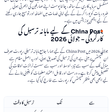
مسلسل سرمایہ کاری کے ساتھ، چائنا پوسٹ اپنے صارفین کی ابھرتی ہوئی
ضروریات کو پورا کرنے کے لیے اپنی خدمات میں اضافہ اور توسیع جاری رکھنے
کے لیے اچھی پوزیشن میں ہے۔
China Post کے لیے ماہانہ ترسیل کی
کارکردگی – جولائی 2026
جولائی 2026 میں China Post کے لیے ہمارا جامع ماہانہ ترسیلی رپورٹ صرف
ان شپمنٹس پر مبنی ہے جن کی ترسیل کی تصدیق ہوئی، اور یہ اصل مقام سے
منزل تک کے سب سے تیز، اوسط اور سب سے سست ٹرانزٹ اوقات کی
تفصیل پیش کرتا ہے۔ درست اور قابل اعتماد معلومات کو یقینی بنانے کے
لیے ابھی بھی منتظر شپمنٹس کو رپورٹ سے خارج کیا گیا ہے۔
سے
تک
ترسیل کا وقت