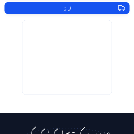
کیریئر