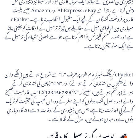
ڈیلیوری کی تصدیق کے ساتھ ایک سرمایہ کاری مؤثر اور نسبتاً تیز ڈیلیوری حل
پیش کرتا ہے، جو اسے AliExpress، eBay اور Amazon جیسے پلیٹ
فارمز پر فروخت کنندگان کے لیے ایک مقبول انتخاب بناتا ہے۔ ePacket
معیاری بین الاقوامی میل کے مقابلے میں تیز تر ترسیل کے اوقات کو یقینی بناتا
ہے اور ہموار کسٹم کلیئرنس فراہم کرتا ہے، جو اسے چھوٹی اشیاء کی ترسیل کے
لیے ایک موثر آپشن بناتا ہے۔
ePacket ٹریکنگ نمبرز عام طور پر حرف "L" سے شروع ہوتے ہیں (ہلکے وزن
والے پیکجوں کی نشاندہی کرتے ہوئے) اور "CN" (چین کی نشاندہی کرتے
ہوئے) پر ختم ہوتے ہیں، جیسے کہ "LX123456789CN"۔ یہ فارمیٹ بھیجنے
والے اور وصول کنندہ دونوں کو اپنے سفر کے دوران کھیپ کی حیثیت کو ٹریک
کرنے کی اجازت دیتا ہے، جس میں ڈیلیوری کے اوقات 7 سے 20 کاروباری
دنوں کے درمیان ہوتے ہیں، منزل کے لحاظ سے۔
چین پوسٹ کی ترسیل کا وقت