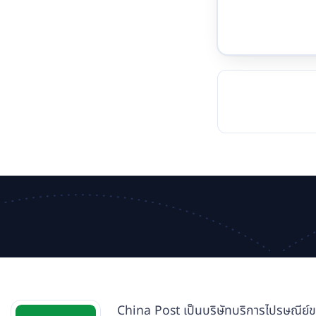
TOCKHOLM
ISTANBUL
JOHANNESBURG
MOSCOW
DUBAI
MUMBAI
SINGAPOR
BEI
RT
China Post เป็นบริษัทบริการไปรษณีย์ของร