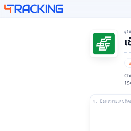
4Tracking
ผู้
เ
Chi
19
ป้อนหมายเลขติดตาม
1.