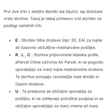
Prvi dve črki v sledilni številki sta ključni, saj določata
vrsto storitve. Tukaj je nekaj primerov vrst storitev na
podlagi začetnih črk:
E
: Storitev hitre dostave (npr. EE, EA) za nujne
ali časovno občutljive mednarodne pošiljke.
R
,
L
,
C
: Storitve priporočene letalske pošte,
eParcel China oziroma Air Parcel, ki se pogosto
uporabljajo za manj nujne mednarodne dostave.
Te storitve ponujajo ravnotežje med stroški in
časom dostave.
U
: Ta predpona se običajno uporablja za
pošiljke, ki ne zahtevajo potrditve podpisa in se
običajno uporabljajo za manj vredne ali manj