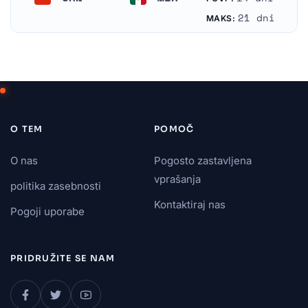
Kitajska
Mehika
21 dni
MAKS:
O TEM
POMOČ
O nas
Pogosto zastavljena
vprašanja
politika zasebnosti
Kontaktiraj nas
Pogoji uporabe
PRIDRUŽITE SE NAM