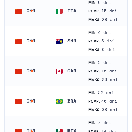
6 dni
MIN:
CHN
ITA
15 dni
POVP:
Kitajska
Italija
29 dni
MAKS:
4 dni
MIN:
CHN
SHN
5 dni
POVP:
Kitajska
Sveta Helena
6 dni
MAKS:
5 dni
MIN:
CHN
CAN
15 dni
POVP:
Kitajska
Kanada
29 dni
MAKS:
22 dni
MIN:
CHN
BRA
46 dni
POVP:
Kitajska
Brazilija
88 dni
MAKS:
7 dni
MIN:
CHN
MEX
14 dni
POVP: