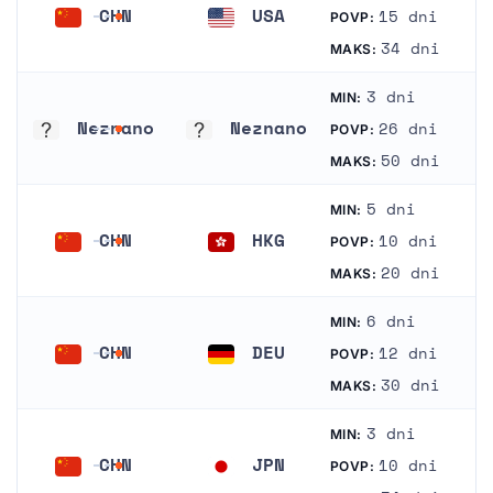
CHN
USA
15 dni
POVP:
Kitajska
Združene države Amerike
34 dni
MAKS:
3 dni
MIN:
Neznano
Neznano
26 dni
POVP:
Neznano
Neznano
50 dni
MAKS:
5 dni
MIN:
CHN
HKG
10 dni
POVP:
Kitajska
Hong Kong
20 dni
MAKS:
6 dni
MIN:
CHN
DEU
12 dni
POVP:
Kitajska
Nemčija
30 dni
MAKS:
3 dni
MIN:
CHN
JPN
10 dni
POVP:
Kitajska
Japonska