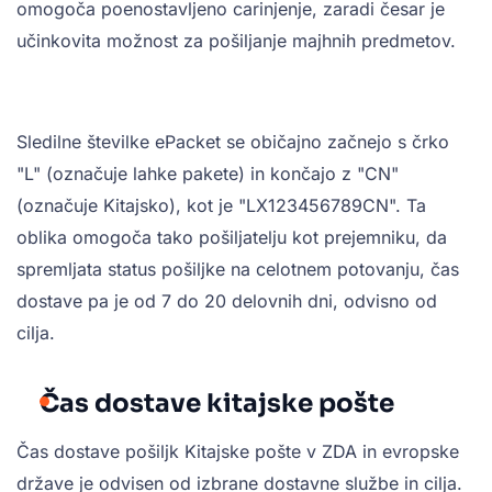
omogoča poenostavljeno carinjenje, zaradi česar je
učinkovita možnost za pošiljanje majhnih predmetov.
Sledilne številke ePacket se običajno začnejo s črko
"L" (označuje lahke pakete) in končajo z "CN"
(označuje Kitajsko), kot je "LX123456789CN". Ta
oblika omogoča tako pošiljatelju kot prejemniku, da
spremljata status pošiljke na celotnem potovanju, čas
dostave pa je od 7 do 20 delovnih dni, odvisno od
cilja.
Čas dostave kitajske pošte
Čas dostave pošiljk Kitajske pošte v ZDA in evropske
države je odvisen od izbrane dostavne službe in cilja.