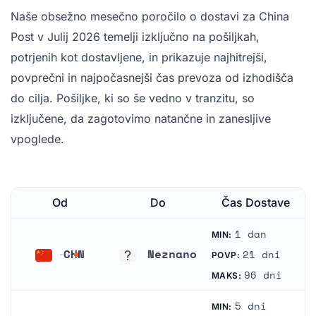
Naše obsežno mesečno poročilo o dostavi za China
Post v Julij 2026 temelji izključno na pošiljkah,
potrjenih kot dostavljene, in prikazuje najhitrejši,
povprečni in najpočasnejši čas prevoza od izhodišča
do cilja. Pošiljke, ki so še vedno v tranzitu, so
izključene, da zagotovimo natančne in zanesljive
vpoglede.
Od
Do
Čas Dostave
1 dan
MIN:
CHN
Neznano
21 dni
POVP:
Kitajska
Neznano
96 dni
MAKS:
5 dni
MIN: