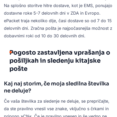
Na splošno storitve hitre dostave, kot je EMS, ponujajo
dostavne roke 5-7 delovnih dni v ZDA in Evropo.
ePacket traja nekoliko dlje, časi dostave so od 7 do 15
delovnih dni. Zračna pošta je najpočasnejša možnost z
dobavnimi roki od 10 do 30 delovnih dni.
Pogosto zastavljena vprašanja o
pošiljkah in sledenju kitajske
pošte
Kaj naj storim, če moja sledilna številka
ne deluje?
Če vaša številka za sledenje ne deluje, se prepričajte,
da ste pravilno vnesli vse znake, vključno s črkami in
pripono »CN«. Če je pravilno vnesen in še vedno ne