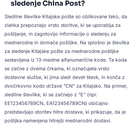
sledenje China Post?
Sledilne številke Kitajske pošte so oblikovane tako, da
zlahka prepoznajo vrsto storitve, ki se uporablja za
pošiljanje, in zagotovijo informacije o sledenju za
mednarodne in domače pošiljke. Na splošno je številka
za sledenje Kitajske pošte za mednarodne pošiljke
sestavljena iz 13-mestne alfanumerične kode. Ta koda
se začne z dvema črkama, ki označujeta vrsto
dostavne službe, ki jima sledi devet števk, in konča z
dvočrkovno kodo države "CN" za Kitajsko. Na primer,
sledilne številke, ki se začnejo z "E" (npr.
EE123456789CN, EA123456789CN) običajno
predstavljajo storitev hitre dostave, ki prikazuje, da je
pošiljka namenjena hitrejši mednarodni dostavi.