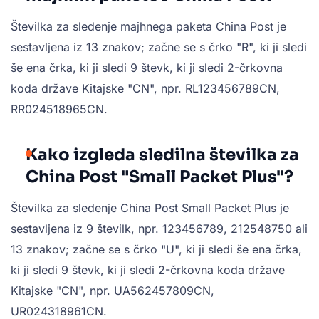
Številka za sledenje majhnega paketa China Post je
sestavljena iz 13 znakov; začne se s črko "R", ki ji sledi
še ena črka, ki ji sledi 9 števk, ki ji sledi 2-črkovna
koda države Kitajske "CN", npr. RL123456789CN,
RR024518965CN.
Kako izgleda sledilna številka za
China Post "Small Packet Plus"?
Številka za sledenje China Post Small Packet Plus je
sestavljena iz 9 številk, npr. 123456789, 212548750 ali
13 znakov; začne se s črko "U", ki ji sledi še ena črka,
ki ji sledi 9 števk, ki ji sledi 2-črkovna koda države
Kitajske "CN", npr. UA562457809CN,
UR024318961CN.