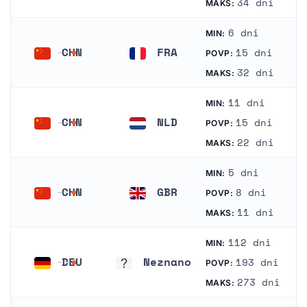
34 dni
MAKS:
6 dni
MIN:
CHN
FRA
15 dni
POVP:
Kitajska
Francija
32 dni
MAKS:
11 dni
MIN:
CHN
NLD
15 dni
POVP:
Kitajska
Nizozemska
22 dni
MAKS:
5 dni
MIN:
CHN
GBR
8 dni
POVP:
Kitajska
Združeno kraljestvo
11 dni
MAKS:
112 dni
MIN:
DEU
Neznano
193 dni
POVP:
Nemčija
Neznano
273 dni
MAKS: