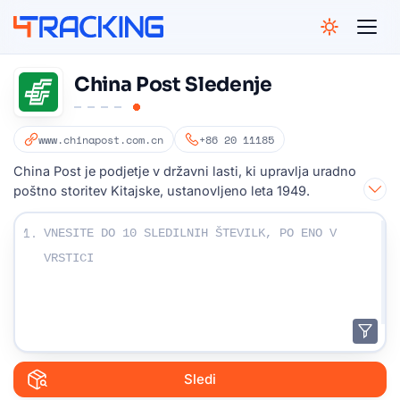
4Tracking
China Post Sledenje
www.chinapost.com.cn
+86 20 11185
China Post je podjetje v državni lasti, ki upravlja uradno
poštno storitev Kitajske, ustanovljeno leta 1949.
Vnesite svoje sledilne številke:
1.
Sledi