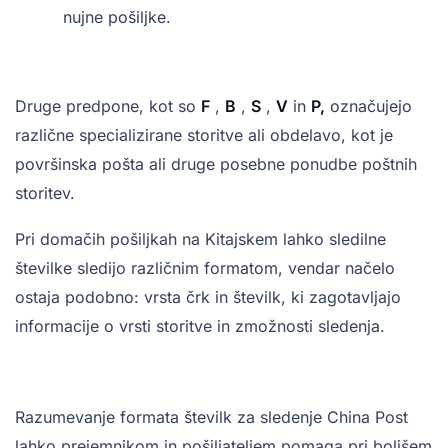
nujne pošiljke.
Druge predpone, kot so
F
,
B
,
S
,
V
in
P,
označujejo
različne specializirane storitve ali obdelavo, kot je
površinska pošta ali druge posebne ponudbe poštnih
storitev.
Pri domačih pošiljkah na Kitajskem lahko sledilne
številke sledijo različnim formatom, vendar načelo
ostaja podobno: vrsta črk in številk, ki zagotavljajo
informacije o vrsti storitve in zmožnosti sledenja.
Razumevanje formata številk za sledenje China Post
lahko prejemnikom in pošiljateljem pomaga pri boljšem