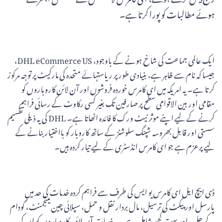
ہوئے مطالبات کو پورا کرتا ہے۔
ایک عالمی جماعت کی شاخ ہونے کے باوجود، DHL eCommerce US،
جیسا کہ نام سے ظاہر ہے، بنیادی طور پر ریاستہائے متحدہ کی مارکیٹ پر توجہ مرکوز
کرتا ہے۔ یہ امریکہ میں ای کامرس خوردہ فروشوں اور آن لائن کاروباروں کو
مقامی اور بین الاقوامی سطح پر صارفین تک بغیر کسی رکاوٹ کے رسائی فراہم
کرنے کے لیے اپنے موثر نیٹ ورک کا فائدہ اٹھاتا ہے۔ DHL کی یہ ذیلی تقسیم
سستی اور قابل بھروسہ شپنگ سلوشنز کے ساتھ کاروبار کو بااختیار بنانے کے
لیے پرعزم ہے جو ای کامرس انڈسٹری کے لیے تیار کردہ ہیں۔
ڈی ایچ ایل ای کامرس یو ایس کی طرف سے فراہم کردہ خدمات کی حد میں
پارسل اور پیکٹ کی ترسیل، مال بردار نقل و حمل، سپلائی چین مینجمنٹ، گودام
کے حل، اور بہت کچھ شامل ہے۔ یہ خدمات آن لائن کاروباروں کو ان کی