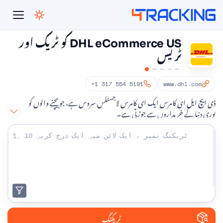
4Tracking
DHL eCommerce US کو ٹریک اور
ٹریس
+1 317 554 5191
www.dhl.com
ڈی ایچ ایل ای کامرس ایک ای کامرس لاجسٹکس سروس ہے، جو بیچنے والوں کو
پوری دنیا کے خریداروں سے جوڑتی ہے۔
اپنے ٹریکنگ نمبر درج کریں:
1.
ٹریکنگ