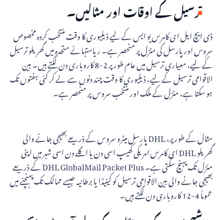
ترسیل کے اوقات اور مثالیں۔
ڈی ایچ ایل ای کامرس یو ایس کے لیے ڈیلیوری کا وقت منتخب کردہ مخصوص
سروس اور پارسل کی منزل پر منحصر ہے۔ ریاستہائے متحدہ میں گھریلو ترسیل
کے لیے، معیاری ترسیل میں عام طور پر 2-8 کاروباری دن لگتے ہیں۔ بین
الاقوامی ترسیل کے لیے، ڈیلیوری کا وقت چند دنوں سے لے کر کئی ہفتوں تک
ہو سکتا ہے، منزل کے ملک اور منتخب سروس پر منحصر ہے۔
مثال کے طور پر، DHL پارسل میٹرو سروس کے ذریعے بھیجی جانے والی
گھریلو DHL ای کامرس امریکی کھیپ اسی دن یا اگلے دن اسی شہر میں اپنی
منزل تک پہنچ سکتی ہے۔ DHL GlobalMail Packet Plus کے ذریعے
بھیجی جانے والی بین الاقوامی ترسیل کو کینیڈا یا برطانیہ جیسے ممالک تک پہنچنے میں
عموماً 4-12 کاروباری دن لگتے ہیں۔