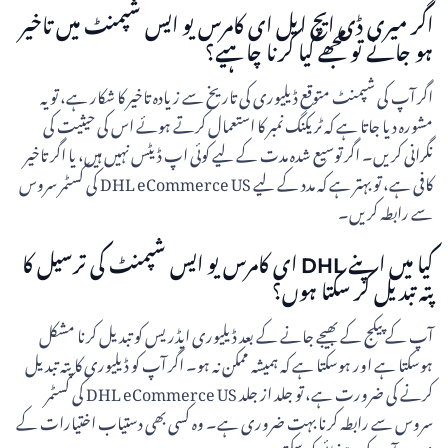
اگر میری ڈی ایچ ایل ای کامرس یو ایس شپمنٹ میں تاخیر
ہو جائے تو مجھے کیا کرنا چاہیے؟
اگر آپ کی شپمنٹ متوقع ڈیلیوری کی تاریخ سے زیادہ تاخیر کا شکار ہے، تو یہ
مشورہ دیا جاتا ہے کہ ٹریکنگ نمبر کا استعمال کرتے ہوئے اس کی حیثیت کی
نگرانی کریں۔ اگر توسیع شدہ مدت کے لیے کوئی اپ ڈیٹس نہیں ہیں، یا اگر تاخیر
کافی ہے، تو بہتر ہے کہ مدد کے لیے DHL eCommerce US کی کسٹمر سروس
سے رابطہ کریں۔
کیا میں اپنے DHL ای کامرس یو ایس شپمنٹ کی ترسیل کا
پتہ تبدیل کر سکتا ہوں؟
آپ کے پیکج کے بھیجے جانے کے بعد ڈیلیوری ایڈریس کو تبدیل کرنا مشکل
ہوسکتا ہے اور ہوسکتا ہے کہ ہمیشہ ممکن نہ ہو۔ اگر آپ کو ڈیلیوری کا پتہ تبدیل
کرنے کی ضرورت ہے، تو جلد از جلد DHL eCommerce US کی کسٹمر
سروس سے رابطہ کرنا بہت ضروری ہے۔ وہ کسی بھی دستیاب اختیارات کے