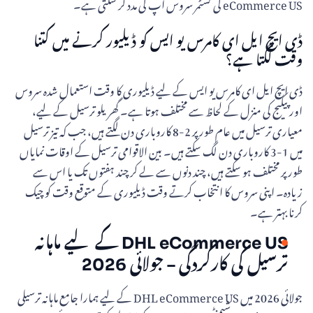
eCommerce US کی کسٹمر سروس آپ کی مدد کر سکتی ہے۔
ڈی ایچ ایل ای کامرس یو ایس کو ڈیلیور کرنے میں کتنا
وقت لگتا ہے؟
ڈی ایچ ایل ای کامرس یو ایس کے لیے ڈیلیوری کا وقت استعمال شدہ سروس
اور پیکیج کی منزل کے لحاظ سے مختلف ہوتا ہے۔ گھریلو ترسیل کے لیے،
معیاری ترسیل میں عام طور پر 2-8 کاروباری دن لگتے ہیں، جب کہ تیز ترسیل
میں 1-3 کاروباری دن لگ سکتے ہیں۔ بین الاقوامی ترسیل کے اوقات نمایاں
طور پر مختلف ہو سکتے ہیں، چند دنوں سے لے کر چند ہفتوں تک یا اس سے
زیادہ۔ اپنی سروس کا انتخاب کرتے وقت ڈیلیوری کے متوقع وقت کو چیک
کرنا بہتر ہے۔
DHL eCommerce US کے لیے ماہانہ
ترسیل کی کارکردگی – جولائی 2026
جولائی 2026 میں DHL eCommerce US کے لیے ہمارا جامع ماہانہ ترسیلی