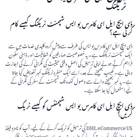
ٹریکنگ
ڈی ایچ ایل ای کامرس یو ایس شپمنٹ ٹریکنگ کیسے کام
کرتی ہے؟
ڈی ایچ ایل ای کامرس یو ایس کی طرف سے پیش کردہ کلیدی خدمات میں سے
ایک شپمنٹ ٹریکنگ ہے۔ یہ خصوصیت صارفین کو شفافیت اور ذہنی سکون
فراہم کرتے ہوئے اپنی ترسیل کی اصل وقتی حیثیت کی نگرانی کرنے کی اجازت
دیتی ہے۔ کھیپ بھیجنے کے بعد، اسے ایک منفرد ٹریکنگ نمبر تفویض کیا جاتا
ہے۔ یہ نمبر بھیجنے والے سے وصول کنندہ تک شپمنٹ کے سفر کی نگرانی کے
لیے استعمال کیا جا سکتا ہے۔
ڈی ایچ ایل ای کامرس یو ایس شپمنٹس کو کیسے ٹریک
کریں؟
DHL eCommerce US کی ترسیل کو ٹریک کرنے کے لیے، آپ کو نامزد فیلڈ
میں اپنا ٹریکنگ نمبر درج کرنے کی ضرورت ہے، اور "Carier" بٹن پر کلک