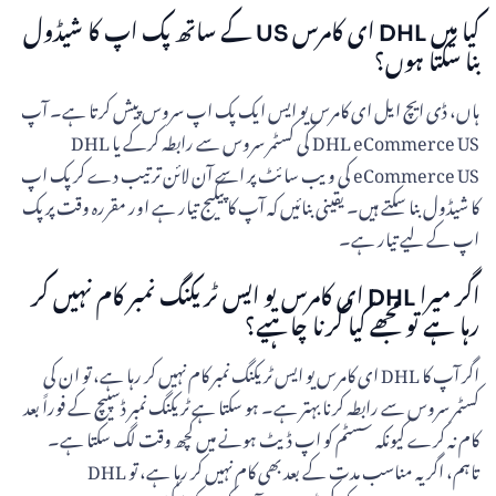
کیا میں DHL ای کامرس US کے ساتھ پک اپ کا شیڈول
بنا سکتا ہوں؟
ہاں، ڈی ایچ ایل ای کامرس یو ایس ایک پک اپ سروس پیش کرتا ہے۔ آپ
DHL eCommerce US کی کسٹمر سروس سے رابطہ کرکے یا DHL
eCommerce US کی ویب سائٹ پر اسے آن لائن ترتیب دے کر پک اپ
کا شیڈول بنا سکتے ہیں۔ یقینی بنائیں کہ آپ کا پیکیج تیار ہے اور مقررہ وقت پر پک
اپ کے لیے تیار ہے۔
اگر میرا DHL ای کامرس یو ایس ٹریکنگ نمبر کام نہیں کر
رہا ہے تو مجھے کیا کرنا چاہیے؟
اگر آپ کا DHL ای کامرس یو ایس ٹریکنگ نمبر کام نہیں کر رہا ہے، تو ان کی
کسٹمر سروس سے رابطہ کرنا بہتر ہے۔ ہو سکتا ہے ٹریکنگ نمبر ڈسپیچ کے فوراً بعد
کام نہ کرے کیونکہ سسٹم کو اپ ڈیٹ ہونے میں کچھ وقت لگ سکتا ہے۔
تاہم، اگر یہ مناسب مدت کے بعد بھی کام نہیں کر رہا ہے، تو DHL