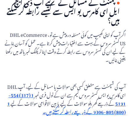
شپمنٹ کے مسائل کے لیے آپ ڈی ایچ
ایل ای کامرس یو ایس سے کیسے رابطہ کر سکتے
ہیں؟
اگر آپ کو اپنی کھیپ میں کوئی مسئلہ درپیش ہے تو، DHL eCommerce
US کسٹمر سروس کے بہت سے اختیارات پیش کرتا ہے۔ عمل کو آسان بنانے
کے لیے ان کی کسٹمر سروس سے رابطہ کرتے وقت اپنا ٹریکنگ نمبر ہاتھ میں رکھنا
یقینی بنائیں۔
آپ کی شپمنٹ سے متعلق کسی بھی سوالات یا مسائل کے لیے، آپ DHL
ای کامرس یو ایس کسٹمر سروس ٹیم سے ان کے ٹول فری نمبر
1 (317) 554-
5191
کے ذریعے گھریلو سوالات کے لیے یا بین الاقوامی سوالات کے لیے
1
(800) 805-9306 کے ذریعے رابطہ کر سکتے ہیں۔