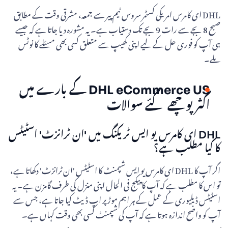
DHL ای کامرس امریکی کسٹمر سروس ٹیم پیر سے جمعہ، مشرقی وقت کے مطابق
صبح 8 بجے سے رات 9 بجے تک دستیاب ہے۔ یہ مشورہ دیا جاتا ہے کہ جیسے
ہی آپ کو فوری حل کے لیے اپنی کھیپ سے متعلق کسی بھی مسئلے کا نوٹس
ملے۔
DHL eCommerce US کے بارے میں
اکثر پوچھے گئے سوالات
DHL ای کامرس یو ایس ٹریکنگ میں 'ان ٹرانزٹ' اسٹیٹس
کا کیا مطلب ہے؟
اگر آپ کا DHL ای کامرس یو ایس شپمنٹ کا اسٹیٹس 'ان ٹرانزٹ' دکھاتا ہے،
تو اس کا مطلب ہے کہ آپ کا پیکج فی الحال اپنی منزل کی طرف گامزن ہے۔ یہ
اسٹیٹس ڈیلیوری کے عمل کے ہر اہم موڑ پر اپ ڈیٹ کیا جاتا ہے، جس سے
آپ کو واضح اندازہ ہوتا ہے کہ آپ کی شپمنٹ کسی بھی وقت کہاں ہے۔