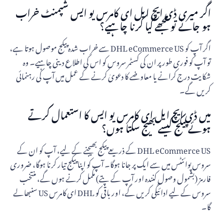
اگر میری ڈی ایچ ایل ای کامرس یو ایس شپمنٹ خراب
ہو جائے تو مجھے کیا کرنا چاہیے؟
اگر آپ کو DHL eCommerce US سے خراب شدہ پیکج موصول ہوتا ہے،
تو آپ کو فوری طور پر ان کی کسٹمر سروس کو اس کی اطلاع دینی چاہیے۔ وہ
شکایت درج کرانے یا معاوضے کا دعویٰ کرنے کے عمل میں آپ کی رہنمائی
کریں گے۔
میں ڈی ایچ ایل ای کامرس یو ایس کا استعمال کرتے
ہوئے پیکج کیسے بھیج سکتا ہوں؟
DHL eCommerce US کے ذریعے پیکج بھیجنے کے لیے، آپ کو ان کے
سروس پوائنٹس میں سے ایک پر جانا ہوگا۔ آپ کو اپنا پیکج تیار کرنا ہوگا، ضروری
فارمز (بشمول وصول کنندہ اور آپ کے پتے) مکمل کرنے ہوں گے، منتخب
سروس کے لیے ادائیگی کریں گے، اور باقی کو DHL ای کامرس US سنبھالے
گا۔