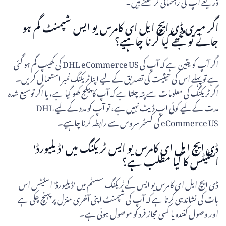
ذریعے آپ کی رہنمائی کر سکتے ہیں۔
اگر میری ڈی ایچ ایل ای کامرس یو ایس شپمنٹ گم ہو
جائے تو مجھے کیا کرنا چاہیے؟
اگر آپ کو یقین ہے کہ آپ کی DHL eCommerce US کی کھیپ گم ہو گئی
ہے تو پہلے اس کی حیثیت کی تصدیق کے لیے اپنا ٹریکنگ نمبر استعمال کریں۔
اگر ٹریکنگ کی معلومات سے پتہ چلتا ہے کہ آپ کا پیکج کھو گیا ہے، یا اگر توسیع شدہ
مدت کے لیے کوئی اپ ڈیٹ نہیں ہے، تو آپ کو مدد کے لیے DHL
eCommerce US کی کسٹمر سروس سے رابطہ کرنا چاہیے۔
ڈی ایچ ایل ای کامرس یو ایس ٹریکنگ میں 'ڈیلیورڈ'
اسٹیٹس کا کیا مطلب ہے؟
ڈی ایچ ایل ای کامرس یو ایس کے ٹریکنگ سسٹم میں 'ڈیلیورڈ' اسٹیٹس اس
بات کی نشاندہی کرتا ہے کہ آپ کی شپمنٹ اپنی آخری منزل پر پہنچ چکی ہے
اور وصول کنندہ یا کسی مجاز فرد کو موصول ہوئی ہے۔