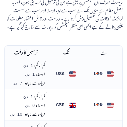
رپورٹ صرف ان شپمنٹس پر مبنی ہے جن کی ترسیل کی تصدیق ہوئی، اور یہ
اصل مقام سے منزل تک کے سب سے تیز، اوسط اور سب سے سست
ٹرانزٹ اوقات کی تفصیل پیش کرتا ہے۔ درست اور قابل اعتماد معلومات کو
یقینی بنانے کے لیے ابھی بھی منتظر شپمنٹس کو رپورٹ سے خارج کیا گیا ہے۔
سے
تک
ترسیل کا وقت
کم از کم:
1 دن
اوسط:
USA
USA
1 دن
ریاست ہائے متحدہ امریکا
ریاست ہائے متحدہ امریکا
زیادہ سے زیادہ:
7 دن
کم از کم:
1 دن
اوسط:
GBR
USA
6 دن
ریاست ہائے متحدہ امریکا
برطانیہ
زیادہ سے زیادہ:
10 دن
کم از کم: