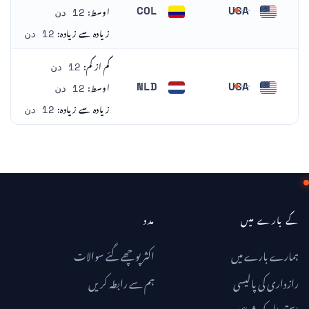
اوسط:
COL
USA
12 دن
ریاست ہائے متحدہ امریکا
کولمبیا
زیادہ سے زیادہ:
12 دن
کم از کم:
12 دن
اوسط:
NLD
USA
12 دن
ریاست ہائے متحدہ امریکا
نیدرلینڈز
زیادہ سے زیادہ:
12 دن
کے بارے میں
مدد
ہمارے بارے میں
اکثر پوچھے گئے سوالات
رازداری کی پالیسی
ہم سے رابطہ کریں
استعمال کی شرائط