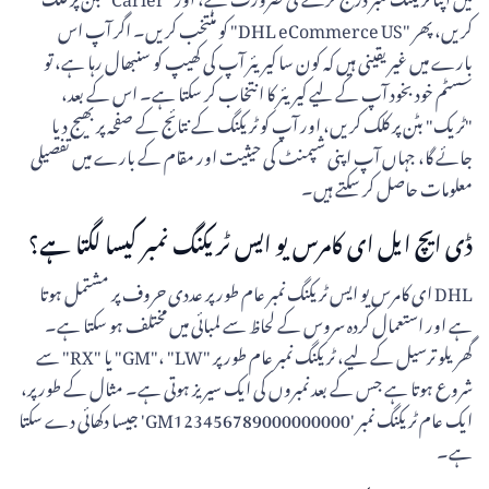
کریں، پھر "DHL eCommerce US" کو منتخب کریں۔ اگر آپ اس
بارے میں غیر یقینی ہیں کہ کون سا کیریئر آپ کی کھیپ کو سنبھال رہا ہے، تو
سسٹم خود بخود آپ کے لیے کیریئر کا انتخاب کر سکتا ہے۔ اس کے بعد،
"ٹریک" بٹن پر کلک کریں، اور آپ کو ٹریکنگ کے نتائج کے صفحہ پر بھیج دیا
جائے گا، جہاں آپ اپنی شپمنٹ کی حیثیت اور مقام کے بارے میں تفصیلی
معلومات حاصل کر سکتے ہیں۔
ڈی ایچ ایل ای کامرس یو ایس ٹریکنگ نمبر کیسا لگتا ہے؟
DHL ای کامرس یو ایس ٹریکنگ نمبر عام طور پر عددی حروف پر مشتمل ہوتا
ہے اور استعمال کردہ سروس کے لحاظ سے لمبائی میں مختلف ہو سکتا ہے۔
گھریلو ترسیل کے لیے، ٹریکنگ نمبر عام طور پر "GM"، "LW" یا "RX" سے
شروع ہوتا ہے جس کے بعد نمبروں کی ایک سیریز ہوتی ہے۔ مثال کے طور پر،
ایک عام ٹریکنگ نمبر 'GM123456789000000000' جیسا دکھائی دے سکتا
ہے۔