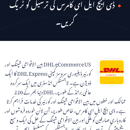
ڈی ایچ ایل ای کامرس کی ترسیل کو ٹریک
کریں۔
DHL eCommerce US بین الاقوامی شپنگ اور
کورئیر ڈیلیوری سروسز کمپنی DHL Express کا ایک
ڈویژن ہے۔ لاجسٹکس انڈسٹری میں ایک سرکردہ
عالمی برانڈ کے طور پر، DHL دنیا بھر کے 220
ممالک اور خطوں میں بین الاقوامی شپنگ اور کورئیر کی خدمات فراہم کرتا
ہے۔ ڈی ایچ ایل ای کامرس، خاص طور پر، آن لائن خوردہ فروشوں اور
کاروباری صارفین کو ملکی اور بین الاقوامی شپنگ کے حل کی ایک وسیع
رینج پیش کرتے ہوئے، ای کامرس لاجسٹکس کے مسلسل ابھرتے