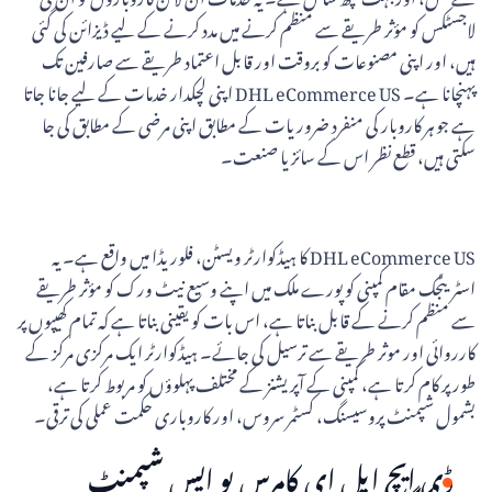
لاجسٹکس کو مؤثر طریقے سے منظم کرنے میں مدد کرنے کے لیے ڈیزائن کی گئی
ہیں، اور اپنی مصنوعات کو بروقت اور قابل اعتماد طریقے سے صارفین تک
پہنچانا ہے۔ DHL eCommerce US اپنی لچکدار خدمات کے لیے جانا جاتا
ہے جو ہر کاروبار کی منفرد ضروریات کے مطابق اپنی مرضی کے مطابق کی جا
سکتی ہیں، قطع نظر اس کے سائز یا صنعت۔
DHL eCommerce US کا ہیڈکوارٹر ویسٹن، فلوریڈا میں واقع ہے۔ یہ
اسٹریٹجک مقام کمپنی کو پورے ملک میں اپنے وسیع نیٹ ورک کو مؤثر طریقے
سے منظم کرنے کے قابل بناتا ہے، اس بات کو یقینی بناتا ہے کہ تمام کھیپوں پر
کارروائی اور موثر طریقے سے ترسیل کی جائے۔ ہیڈکوارٹر ایک مرکزی مرکز کے
طور پر کام کرتا ہے، کمپنی کے آپریشنز کے مختلف پہلوؤں کو مربوط کرتا ہے،
بشمول شپمنٹ پروسیسنگ، کسٹمر سروس، اور کاروباری حکمت عملی کی ترقی۔
ڈی ایچ ایل ای کامرس یو ایس شپمنٹ