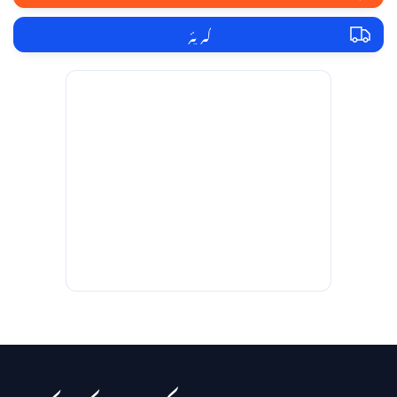
کیریئر