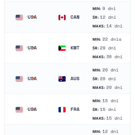
9 dni
MIN:
USA
CAN
12 dni
ŚR:
Stany Zjednoczone Ameryki
Kanada
14 dni
MAKS:
22 dnia
MIN:
USA
KWT
29 dni
ŚR:
Stany Zjednoczone Ameryki
Kuwejt
36 dni
MAKS:
20 dni
MIN:
USA
AUS
20 dni
ŚR:
Stany Zjednoczone Ameryki
Australia
20 dni
MAKS:
15 dni
MIN:
USA
FRA
15 dni
ŚR:
Stany Zjednoczone Ameryki
Francja
15 dni
MAKS:
12 dni
MIN: