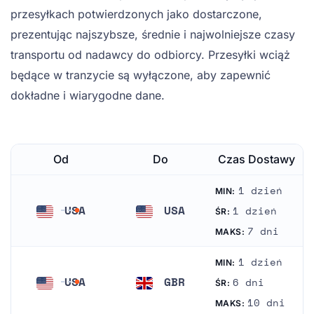
przesyłkach potwierdzonych jako dostarczone,
prezentując najszybsze, średnie i najwolniejsze czasy
transportu od nadawcy do odbiorcy. Przesyłki wciąż
będące w tranzycie są wyłączone, aby zapewnić
dokładne i wiarygodne dane.
Od
Do
Czas Dostawy
1 dzień
MIN:
USA
USA
1 dzień
ŚR:
Stany Zjednoczone Ameryki
Stany Zjednoczone Ameryki
7 dni
MAKS:
1 dzień
MIN:
USA
GBR
6 dni
ŚR:
Stany Zjednoczone Ameryki
Wielka Brytania
10 dni
MAKS: