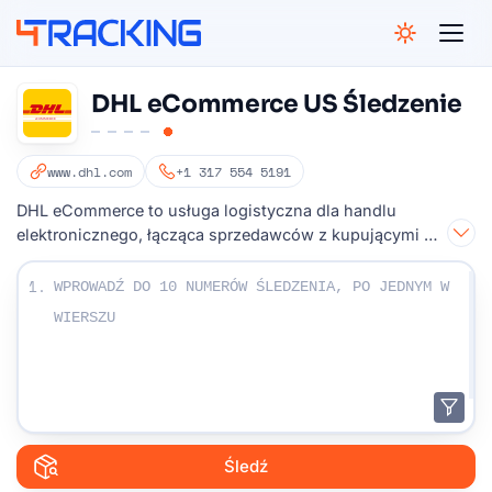
4Tracking
DHL eCommerce US Śledzenie
www.dhl.com
+1 317 554 5191
DHL eCommerce to usługa logistyczna dla handlu
elektronicznego, łącząca sprzedawców z kupującymi na
całym świecie
Wpisz swoje numery monitorowania:
1.
Śledź