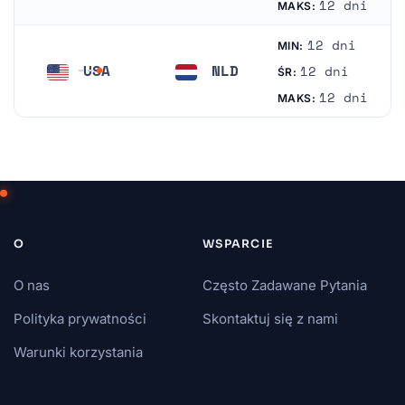
12 dni
MAKS:
12 dni
MIN:
USA
NLD
12 dni
ŚR:
Stany Zjednoczone Ameryki
Niderlandy
12 dni
MAKS:
O
WSPARCIE
O nas
Często Zadawane Pytania
Polityka prywatności
Skontaktuj się z nami
Warunki korzystania