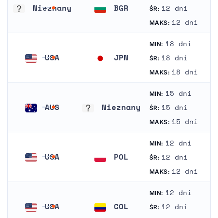
Nieznany
BGR
12 dni
ŚR:
Nieznany
Bułgaria
12 dni
MAKS:
18 dni
MIN:
USA
JPN
18 dni
ŚR:
Stany Zjednoczone Ameryki
Japonia
18 dni
MAKS:
15 dni
MIN:
AUS
Nieznany
15 dni
ŚR:
Australia
Nieznany
15 dni
MAKS:
12 dni
MIN:
USA
POL
12 dni
ŚR:
Stany Zjednoczone Ameryki
Polska
12 dni
MAKS:
12 dni
MIN:
USA
COL
12 dni
ŚR:
Stany Zjednoczone Ameryki
Kolumbia