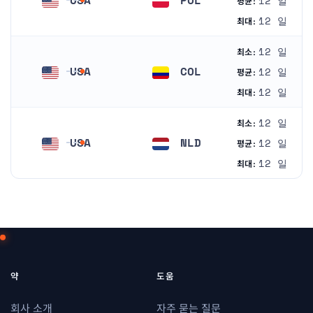
12 일
평균:
미국
폴란드
12 일
최대:
12 일
최소:
USA
COL
12 일
평균:
미국
콜롬비아
12 일
최대:
12 일
최소:
USA
NLD
12 일
평균:
미국
네덜란드
12 일
최대:
약
도움
회사 소개
자주 묻는 질문