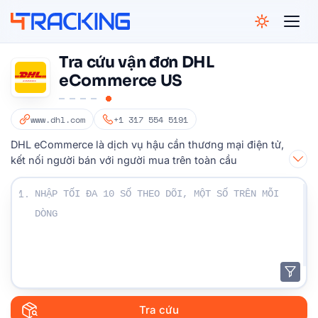
4Tracking
Tra cứu vận đơn DHL
eCommerce US
www.dhl.com
+1 317 554 5191
DHL eCommerce là dịch vụ hậu cần thương mại điện tử,
kết nối người bán với người mua trên toàn cầu
Nhập số Theo dõi của bạn:
1.
Tra cứu