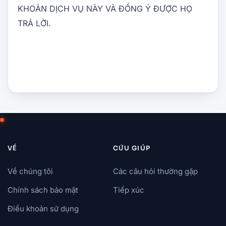
KHOẢN DỊCH VỤ NÀY VÀ ĐỒNG Ý ĐƯỢC HỌ
TRẢ LỜI.
VỀ
CỨU GIÚP
Về chúng tôi
Các câu hỏi thường gặp
Chính sách bảo mật
Tiếp xúc
Điều khoản sử dụng