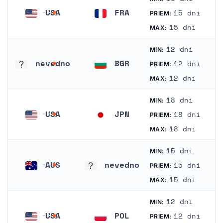
USA
FRA
15 dní
PRIEM:
Spojené štáty americké
Francúzsko
15 dní
MAX:
12 dní
MIN:
nevedno
BGR
12 dní
PRIEM:
nevedno
Bulharsko
12 dní
MAX:
18 dní
MIN:
USA
JPN
18 dní
PRIEM:
Spojené štáty americké
Japonsko
18 dní
MAX:
15 dní
MIN:
AUS
nevedno
15 dní
PRIEM:
Austrália
nevedno
15 dní
MAX:
12 dní
MIN:
USA
POL
12 dní
PRIEM: