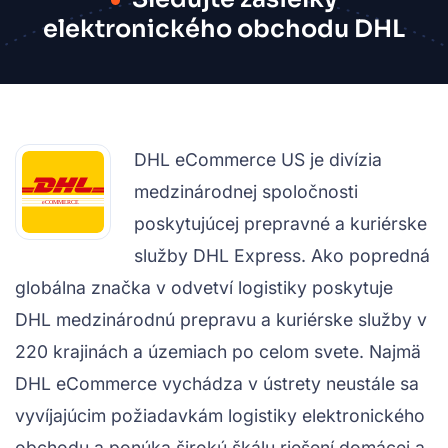
elektronického obchodu DHL
DHL eCommerce US je divízia
medzinárodnej spoločnosti
poskytujúcej prepravné a kuriérske
služby DHL Express. Ako popredná
globálna značka v odvetví logistiky poskytuje
DHL medzinárodnú prepravu a kuriérske služby v
220 krajinách a územiach po celom svete. Najmä
DHL eCommerce vychádza v ústrety neustále sa
vyvíjajúcim požiadavkám logistiky elektronického
obchodu a ponúka širokú škálu riešení domácej a