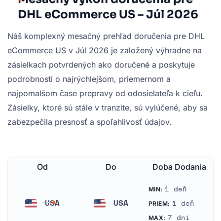
DHL eCommerce US – Júl 2026
Náš komplexný mesačný prehľad doručenia pre DHL
eCommerce US v Júl 2026 je založený výhradne na
zásielkach potvrdených ako doručené a poskytuje
podrobnosti o najrýchlejšom, priemernom a
najpomalšom čase prepravy od odosielateľa k cieľu.
Zásielky, ktoré sú stále v tranzite, sú vylúčené, aby sa
zabezpečila presnosť a spoľahlivosť údajov.
Od
Do
Doba Dodania
1 deň
MIN:
USA
USA
1 deň
PRIEM:
Spojené štáty americké
Spojené štáty americké
7 dní
MAX: