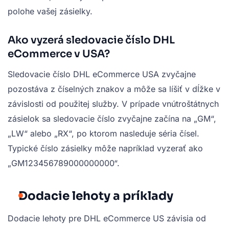
polohe vašej zásielky.
Ako vyzerá sledovacie číslo DHL
eCommerce v USA?
Sledovacie číslo DHL eCommerce USA zvyčajne
pozostáva z číselných znakov a môže sa líšiť v dĺžke v
závislosti od použitej služby. V prípade vnútroštátnych
zásielok sa sledovacie číslo zvyčajne začína na „GM“,
„LW“ alebo „RX“, po ktorom nasleduje séria čísel.
Typické číslo zásielky môže napríklad vyzerať ako
„GM123456789000000000“.
Dodacie lehoty a príklady
Dodacie lehoty pre DHL eCommerce US závisia od