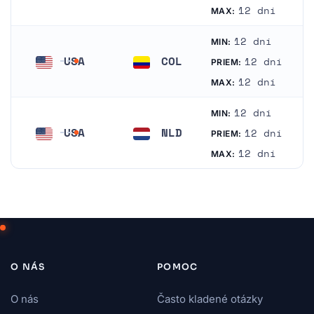
Spojené štáty americké
Poľsko
12 dní
MAX:
12 dní
MIN:
USA
COL
12 dní
PRIEM:
Spojené štáty americké
Kolumbia
12 dní
MAX:
12 dní
MIN:
USA
NLD
12 dní
PRIEM:
Spojené štáty americké
Holandsko
12 dní
MAX:
O NÁS
POMOC
O nás
Často kladené otázky