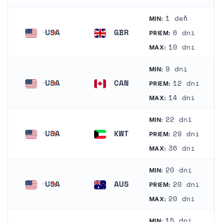
1 deň
MIN:
USA
GBR
6 dní
PRIEM:
Spojené štáty americké
Spojené kráľovstvo
10 dní
MAX:
9 dní
MIN:
USA
CAN
12 dní
PRIEM:
Spojené štáty americké
Kanada
14 dní
MAX:
22 dni
MIN:
USA
KWT
29 dní
PRIEM:
Spojené štáty americké
Kuvajt
36 dní
MAX:
20 dní
MIN:
USA
AUS
20 dní
PRIEM:
Spojené štáty americké
Austrália
20 dní
MAX:
15 dní
MIN: