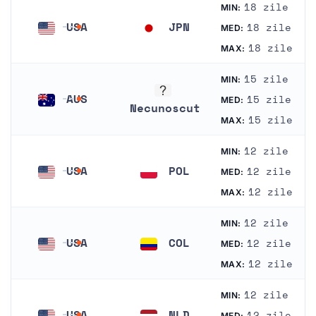
18 zile
MIN:
USA
JPN
18 zile
MED:
Statele Unite
Japonia
18 zile
MAX:
15 zile
MIN:
AUS
15 zile
MED:
Necunoscut
Australia
15 zile
MAX:
Necunoscut
12 zile
MIN:
USA
POL
12 zile
MED:
Statele Unite
Polonia
12 zile
MAX:
12 zile
MIN:
USA
COL
12 zile
MED:
Statele Unite
Columbia
12 zile
MAX:
12 zile
MIN:
USA
NLD
12 zile
MED: