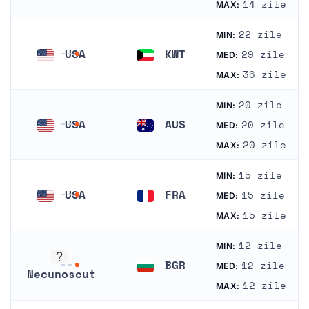
14 zile
MAX:
22 zile
MIN:
USA
KWT
29 zile
MED:
Statele Unite
Kuweit
36 zile
MAX:
20 zile
MIN:
USA
AUS
20 zile
MED:
Statele Unite
Australia
20 zile
MAX:
15 zile
MIN:
USA
FRA
15 zile
MED:
Statele Unite
Franța
15 zile
MAX:
12 zile
MIN:
BGR
12 zile
MED:
Necunoscut
Bulgaria
12 zile
MAX:
Necunoscut