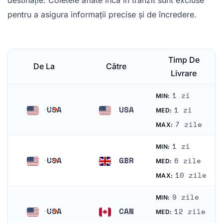
destinație. Coletele aflate încă în tranzit sunt excluse
pentru a asigura informații precise și de încredere.
Timp De
De La
Către
Livrare
1 zi
MIN:
USA
USA
1 zi
MED:
Statele Unite
Statele Unite
7 zile
MAX:
1 zi
MIN:
USA
GBR
6 zile
MED:
Statele Unite
Regatul Unit
10 zile
MAX:
9 zile
MIN:
USA
CAN
12 zile
MED:
Statele Unite
Canada