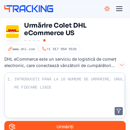
4Tracking
Urmărire Colet DHL
eCommerce US
www.dhl.com
+1 317 554 5191
DHL eCommerce este un serviciu de logistică de comerț
electronic, care conectează vânzătorii de cumpărători
din întreaga lume
Introduceți numerele dvs. de urmărire:
1.
Urmăriți