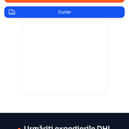
Curier
Urmăriți expedierile DHL