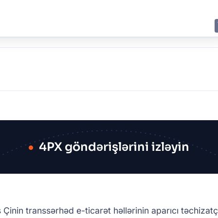
E
JING
SHANGHAI
TOKYO
SYDNEY
4PX göndərişlərini izləyin
inin transsərhəd e-ticarət həllərinin aparıcı təchizatç