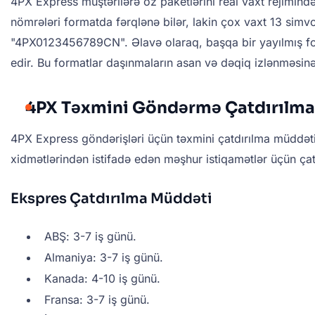
4PX Express müştərilərə öz paketlərini real vaxt rejimind
nömrələri formatda fərqlənə bilər, lakin çox vaxt 13 simvo
"4PX0123456789CN". Əlavə olaraq, başqa bir yayılmış for
edir. Bu formatlar daşınmaların asan və dəqiq izlənməsinə
4PX Təxmini Göndərmə Çatdırılma
4PX Express göndərişləri üçün təxmini çatdırılma müddəti
xidmətlərindən istifadə edən məşhur istiqamətlər üçün çat
Ekspres Çatdırılma Müddəti
ABŞ: 3-7 iş günü.
Almaniya: 3-7 iş günü.
Kanada: 4-10 iş günü.
Fransa: 3-7 iş günü.