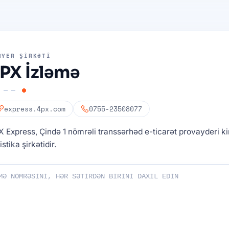
RYER ŞIRKƏTI
PX İzləmə
express.4px.com
0755-23508077
 Express, Çində 1 nömrəli transsərhəd e-ticarət provayderi k
istika şirkətidir.
i daxil edin: