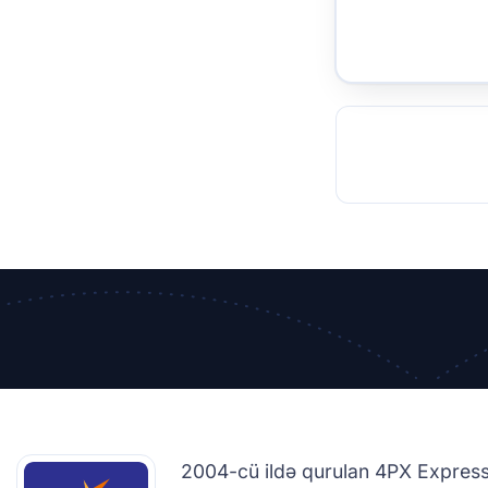
TOCKHOLM
ISTANBUL
JOHANNESBURG
MOSCOW
DUBAI
MUMBAI
SINGAPOR
BEI
RT
2004-cü ildə qurulan 4PX Express Ç