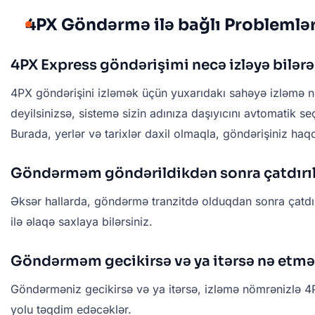
4PX Göndərmə ilə bağlı Problemlər
4PX Express göndərişimi necə izləyə bilər
4PX göndərişini izləmək üçün yuxarıdakı sahəyə izləmə nö
deyilsinizsə, sistemə sizin adınıza daşıyıcını avtomatik s
Burada, yerlər və tarixlər daxil olmaqla, göndərişiniz haqq
Göndərməm göndərildikdən sonra çatdırıl
Əksər hallarda, göndərmə tranzitdə olduqdan sonra çatdı
ilə əlaqə saxlaya bilərsiniz.
Göndərməm gecikirsə və ya itərsə nə etm
Göndərməniz gecikirsə və ya itərsə, izləmə nömrənizlə 4P
yolu təqdim edəcəklər.