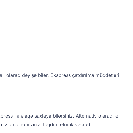
sılı olaraq dəyişə bilər. Ekspress çatdırılma müddətləri
ress ilə əlaqə saxlaya bilərsiniz. Alternativ olaraq, e-
kən izləmə nömrənizi təqdim etmək vacibdir.