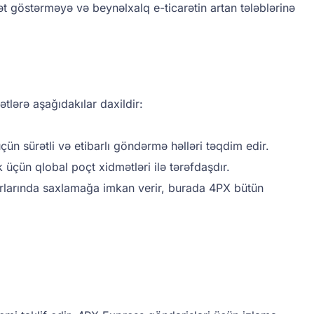
ət göstərməyə və beynəlxalq e-ticarətin artan tələblərinə
tlərə aşağıdakılar daxildir:
ün sürətli və etibarlı göndərmə həlləri təqdim edir.
üçün qlobal poçt xidmətləri ilə tərəfdaşdır.
barlarında saxlamağa imkan verir, burada 4PX bütün
.