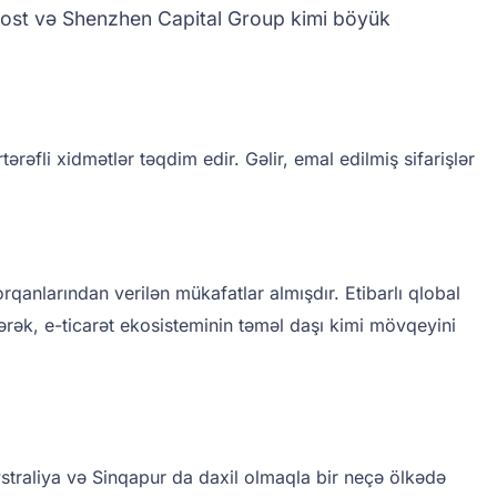
 Post və Shenzhen Capital Group kimi böyük
əfli xidmətlər təqdim edir. Gəlir, emal edilmiş sifarişlər
rqanlarından verilən mükafatlar almışdır. Etibarlı qlobal
ərək, e-ticarət ekosisteminin təməl daşı kimi mövqeyini
vstraliya və Sinqapur da daxil olmaqla bir neçə ölkədə