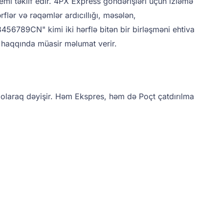
emi təklif edir. 4PX Express göndərişləri üçün izləmə
flər və rəqəmlər ardıcıllığı, məsələn,
56789CN" kimi iki hərflə bitən bir birləşməni ehtiva
ri haqqında müasir məlumat verir.
 olaraq dəyişir. Həm Ekspres, həm də Poçt çatdırılma