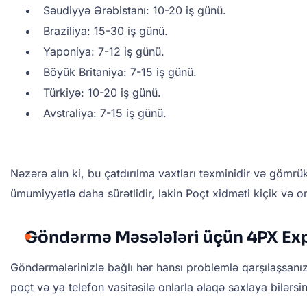
Səudiyyə Ərəbistanı: 10-20 iş günü.
Braziliya: 15-30 iş günü.
Yaponiya: 7-12 iş günü.
Böyük Britaniya: 7-15 iş günü.
Türkiyə: 10-20 iş günü.
Avstraliya: 7-15 iş günü.
Nəzərə alın ki, bu çatdırılma vaxtları təxminidir və gömrük
ümumiyyətlə daha sürətlidir, lakin Poçt xidməti kiçik və o
Göndərmə Məsələləri üçün 4PX Expr
Göndərmələrinizlə bağlı hər hansı problemlə qarşılaşsanız,
poçt və ya telefon vasitəsilə onlarla əlaqə saxlaya bilər