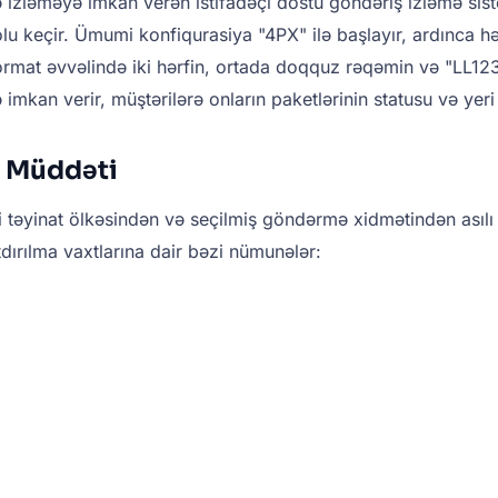
ə izləməyə imkan verən istifadəçi dostu göndəriş izləmə sist
lu keçir. Ümumi konfiqurasiya "4PX" ilə başlayır, ardınca hər
mat əvvəlində iki hərfin, ortada doqquz rəqəmin və "LL1234
 imkan verir, müştərilərə onların paketlərinin statusu və ye
 Müddəti
 təyinat ölkəsindən və seçilmiş göndərmə xidmətindən asılı
dırılma vaxtlarına dair bəzi nümunələr: