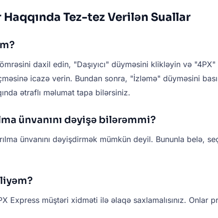
 Haqqında Tez-tez Verilən Suallar
əm?
mrəsini daxil edin, "Daşıyıcı" düyməsini klikləyin və "4PX"
eçməsinə icazə verin. Bundan sonra, "İzləmə" düyməsini basın
ında ətraflı məlumat tapa bilərsiniz.
ma ünvanını dəyişə bilərəmmi?
rılma ünvanını dəyişdirmək mümkün deyil. Bununla belə, se
əliyəm?
X Express müştəri xidməti ilə əlaqə saxlamalısınız. Onlar p