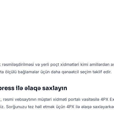
 rəsmiləşdirilməsi və yerli poçt xidmətləri kimi amillərdən a
rta ölçülü bağlamalar üçün daha qənaətcil seçim təklif edir.
ess ilə əlaqə saxlayın
 rəsmi vebsaytının müştəri xidməti portalı vasitəsilə 4PX Exp
siniz. Sorğunuzu tez həll etmək üçün 4PX ilə əlaqə saxlayar