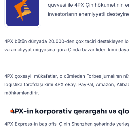
qüvvəsi ilə 4PX Çin hökumətinin ə
investorların əhəmiyyətli dəstəyinə
4PX bütün dünyada 20.000-dən çox taciri dəstəkləyən logis
və əməliyyat miqyasına görə Çində bazar lideri kimi daya
4PX çoxsaylı mükafatlar, o cümlədən Forbes jurnalının nüfu
logistika tərəfdaşı kimi 4PX eBay, PayPal, Amazon, Alibab
möhkəmləndirir.
4PX-in korporativ qərargahı və qlo
4PX Express-in baş ofisi Çinin Shenzhen şəhərində yerləşi