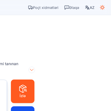
Poçt xidmətləri
Əlaqə
AZ
imi tanınan
İzlə