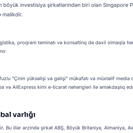
n böyük investisiya şirkətlərindən biri olan Singapore
 malikdir.
tika, proqram təminatı və konsaltinq də daxil olmaqla hərtər
nır.
zlu “Çinin yüksəlişi və gəlişi” mükafatı və müxtəlif media o
a və AliExpress kimi e-ticarət nəhəngləri ilə əməkdaşlıq ed
bal varlığı
r. Bu illər ərzində şirkət ABŞ, Böyük Britaniya, Almaniya, A