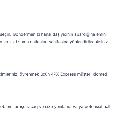
 seçin. Göndərmənizi hansı daşıyıcının apardığına əmin
 və siz izləmə nəticələri səhifəsinə yönləndiriləcəksiniz.
çimlərinizi öyrənmək üçün 4PX Express müştəri xidməti
roblemi araşdıracaq və sizə yeniləmə və ya potensial həll