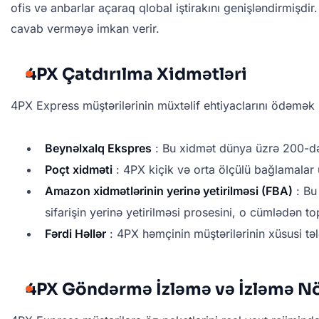
ofis və anbarlar açaraq qlobal iştirakını genişləndirmişd
cavab verməyə imkan verir.
4PX Çatdırılma Xidmətləri
4PX Express müştərilərinin müxtəlif ehtiyaclarını ödəmək ü
Beynəlxalq Ekspres
: Bu xidmət dünya üzrə 200-dən 
Poçt xidməti
: 4PX kiçik və orta ölçülü bağlamalar 
Amazon xidmətlərinin yerinə yetirilməsi (FBA)
: Bu
sifarişin yerinə yetirilməsi prosesini, o cümlədən 
Fərdi Həllər
: 4PX həmçinin müştərilərinin xüsusi tələ
4PX Göndərmə İzləmə və İzləmə N