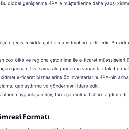
ir. Bu qlobal genişlənmə 4PX-ə müştərilərinə daha yaxşı xidm
çün geniş çeşiddə çatdırılma xidmətləri təklif edir. Bu xidmə
çox ölkə və regiona çatdırılma ilə e-ticarət müəssisələri üç
üçün qənaətcil və səmərəli göndərmə variantları təklif etmək 
 xidmət e-ticarət bizneslərinə öz inventarlarını 4PX-nin an
toplama, qablaşdırma və göndərməni idarə edir.
blərinə uyğunlaşdırılmış fərdi çatdırılma həlləri təqdim edir
ömrəsi Formatı