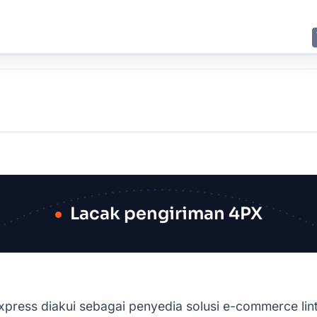
E
JING
SHANGHAI
TOKYO
SYDNEY
Lacak pengiriman 4PX
xpress diakui sebagai penyedia solusi e-commerce lin