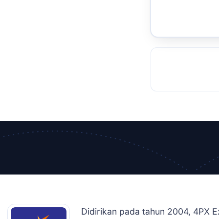
TOCKHOLM
ISTANBUL
JOHANNESBURG
MOSCOW
DUBAI
MUMBAI
SINGAPOR
BEI
RT
Didirikan pada tahun 2004, 4PX E