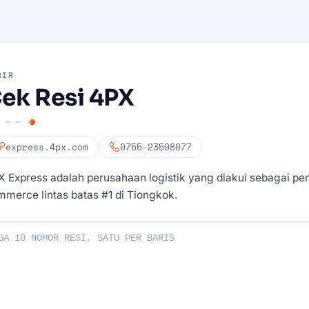
RIR
ek Resi 4PX
express.4px.com
0755-23508077
 Express adalah perusahaan logistik yang diakui sebagai pe
merce lintas batas #1 di Tiongkok.
esi Anda: