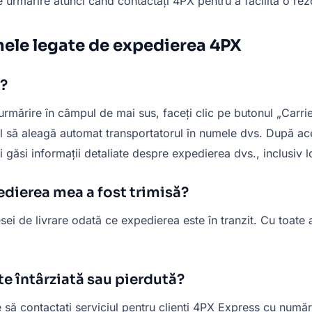
e urmărire atunci când contactați 4PX pentru a facilita o rez
mele legate de expedierea 4PX
?
mărire în câmpul de mai sus, faceți clic pe butonul „Carrier
 să aleagă automat transportatorul în numele dvs. După aceea
i găsi informații detaliate despre expedierea dvs., inclusiv lo
edierea mea a fost trimisă?
sei de livrare odată ce expedierea este în tranzit. Cu toate 
te întârziată sau pierdută?
 să contactați serviciul pentru clienți 4PX Express cu număr