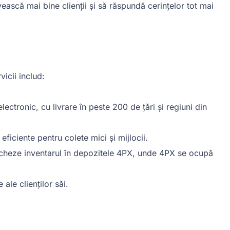
ască mai bine clienții și să răspundă cerințelor tot mai
icii includ:
ectronic, cu livrare în peste 200 de țări și regiuni din
iciente pentru colete mici și mijlocii.
tocheze inventarul în depozitele 4PX, unde 4PX se ocupă
ale clienților săi.