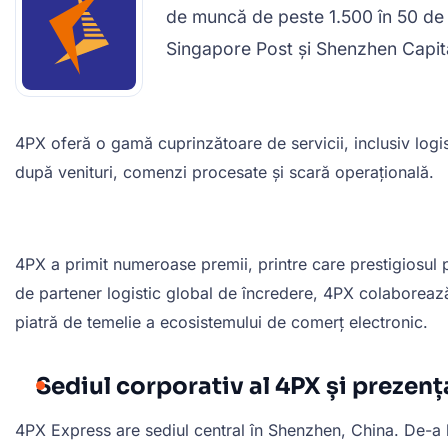
de muncă de peste 1.500 în 50 de l
Singapore Post și Shenzhen Capital
4PX oferă o gamă cuprinzătoare de servicii, inclusiv logis
după venituri, comenzi procesate și scară operațională.
4PX a primit numeroase premii, printre care prestigiosul p
de partener logistic global de încredere, 4PX colaboreaz
piatră de temelie a ecosistemului de comerț electronic.
Sediul corporativ al 4PX și prezenț
4PX Express are sediul central în Shenzhen, China. De-a lu