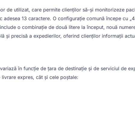
r de utilizat, care permite clienților să-și monitorizeze pa
sc adesea 13 caractere. O configurație comună începe cu „4
lude o combinație de două litere la început, nouă numere în
 precisă a expedierilor, oferind clienților informații actua
ariază în funcție de țara de destinație și de serviciul de ex
 livrare expres, cât și cele poștale: