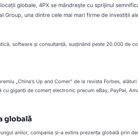
ocații globale, 4PX se mândrește cu sprijinul semnificat
 Group, una dintre cele mai mari firme de investiții al
tică, software și consultanță, susținând peste 20.000 de com
remiu „China’s Up and Comer” de la revista Forbes, alături de
ă cu giganți de comerț electronic precum eBay, PayPal, Ama
a globală
ngul anilor, compania și-a extins prezența globală prin desc