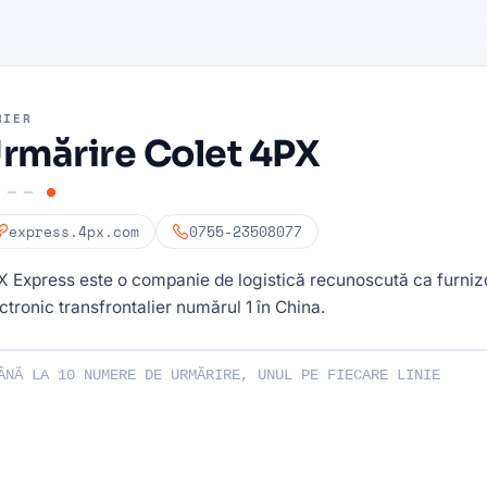
RIER
rmărire Colet 4PX
express.4px.com
0755-23508077
 Express este o companie de logistică recunoscută ca furniz
ctronic transfrontalier numărul 1 în China.
le dvs. de urmărire: