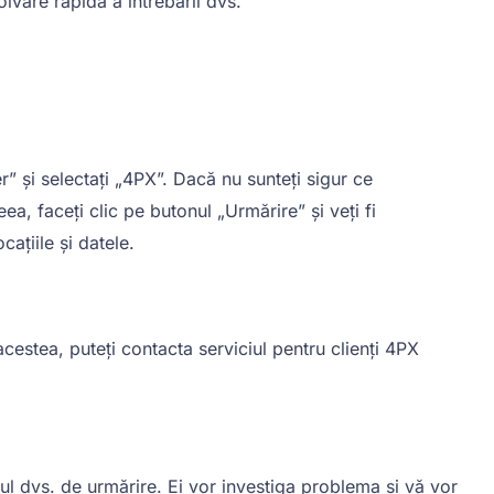
olvare rapidă a întrebării dvs.
” și selectați „4PX”. Dacă nu sunteți sigur ce
, faceți clic pe butonul „Urmărire” și veți fi
cațiile și datele.
acestea, puteți contacta serviciul pentru clienți 4PX
ul dvs. de urmărire. Ei vor investiga problema și vă vor