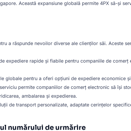
ingapore. Această expansiune globală permite 4PX să-și serve
u a răspunde nevoilor diverse ale clienților săi. Aceste serv
 de expediere rapide și fiabile pentru companiile de comerț el
e globale pentru a oferi opțiuni de expediere economice și ef
serviciu permite companiilor de comerț electronic să își s
ridicarea, ambalarea și expedierea.
ii de transport personalizate, adaptate cerințelor specifice 
tul numărului de urmărire