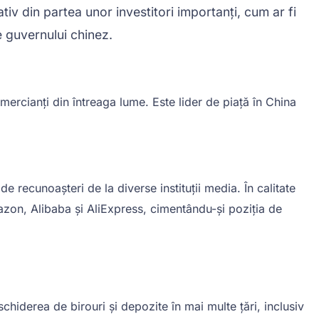
iv din partea unor investitori importanți, cum ar fi
e guvernului chinez.
ercianți din întreaga lume. Este lider de piață în China
 recunoașteri de la diverse instituții media. În calitate
zon, Alibaba și AliExpress, cimentându-și poziția de
hiderea de birouri și depozite în mai multe țări, inclusiv