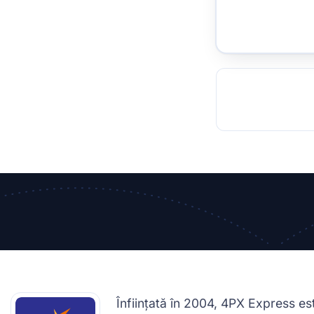
TOCKHOLM
ISTANBUL
JOHANNESBURG
MOSCOW
DUBAI
MUMBAI
SINGAPOR
BEI
RT
Înființată în 2004, 4PX Express est