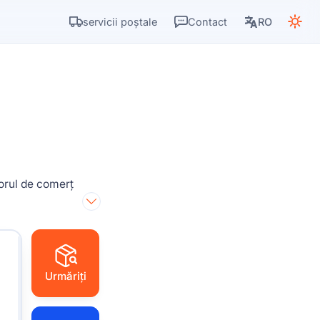
servicii poștale
Contact
RO
orul de comerț
Urmăriți