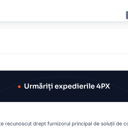
E
JING
SHANGHAI
TOKYO
SYDNEY
Urmăriți expedierile 4PX
e recunoscut drept furnizorul principal de soluții de c