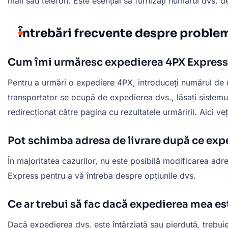
mail sau telefon. Este esențial să furnizați numărul dvs. d
Întrebări frecvente despre proble
Cum îmi urmăresc expedierea 4PX Express
Pentru a urmări o expediere 4PX, introduceți numărul de ur
transportator se ocupă de expedierea dvs., lăsați sistemul
redirecționat către pagina cu rezultatele urmăririi. Aici veț
Pot schimba adresa de livrare după ce exp
În majoritatea cazurilor, nu este posibilă modificarea adre
Express pentru a vă întreba despre opțiunile dvs.
Ce ar trebui să fac dacă expedierea mea es
Dacă expedierea dvs. este întârziată sau pierdută, trebuie