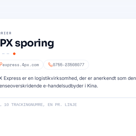
RRIER
PX sporing
express.4px.com
0755-23508077
 Express er en logistikvirksomhed, der er anerkendt som den
ænseoverskridende e-handelsudbyder i Kina.
ngsnumre: