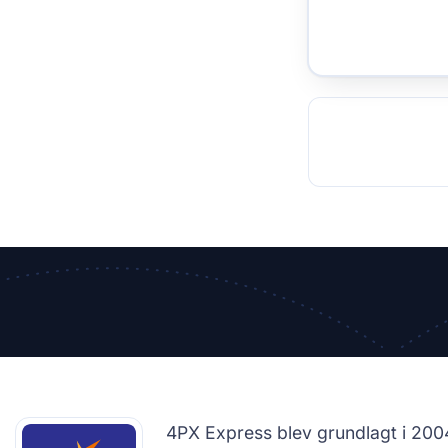
TOCKHOLM
ISTANBUL
JOHANNESBURG
MOSCOW
DUBAI
MUMBAI
SINGAPOR
BEI
RT
4PX Express blev grundlagt i 20