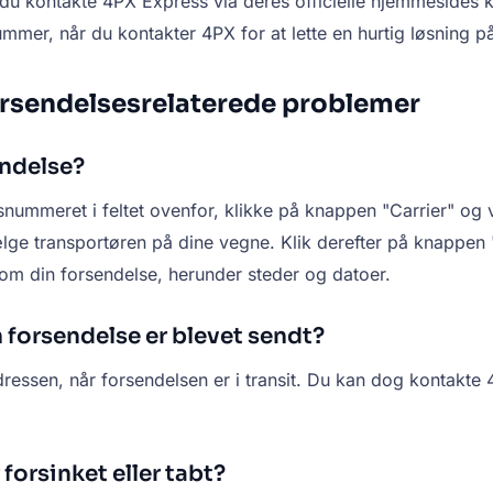
du kontakte 4PX Express via deres officielle hjemmesides k
nummer, når du kontakter 4PX for at lette en hurtig løsning p
orsendelsesrelaterede problemer
endelse?
nummeret i feltet ovenfor, klikke på knappen "Carrier" og v
ge transportøren på dine vegne. Klik derefter på knappen "
 om din forsendelse, herunder steder og datoer.
 forsendelse er blevet sendt?
sadressen, når forsendelsen er i transit. Du kan dog kontakt
forsinket eller tabt?