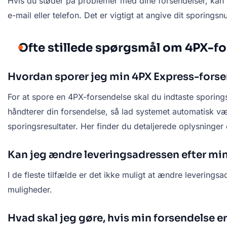
Hvis du støder på problemer med dine forsendelser, kan 
e-mail eller telefon. Det er vigtigt at angive dit sporings
Ofte stillede spørgsmål om 4PX-f
Hvordan sporer jeg min 4PX Express-fors
For at spore en 4PX-forsendelse skal du indtaste sporings
håndterer din forsendelse, så lad systemet automatisk væl
sporingsresultater. Her finder du detaljerede oplysninger
Kan jeg ændre leveringsadressen efter min
I de fleste tilfælde er det ikke muligt at ændre levering
muligheder.
Hvad skal jeg gøre, hvis min forsendelse er 