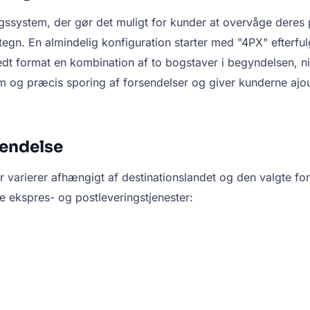
gssystem, der gør det muligt for kunder at overvåge deres 
 tegn. En almindelig konfiguration starter med "4PX" efterfu
format en kombination af to bogstaver i begyndelsen, ni t
og præcis sporing af forsendelser og giver kunderne ajour
sendelse
 varierer afhængigt af destinationslandet og den valgte fo
e ekspres- og postleveringstjenester: