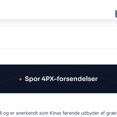
E
JING
SHANGHAI
TOKYO
SYDNEY
Spor 4PX-forsendelser
04 og er anerkendt som Kinas førende udbyder af græ