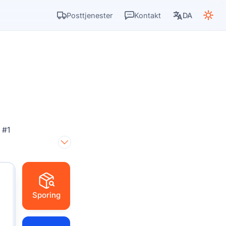
Posttjenester
Kontakt
DA
 #1
Sporing