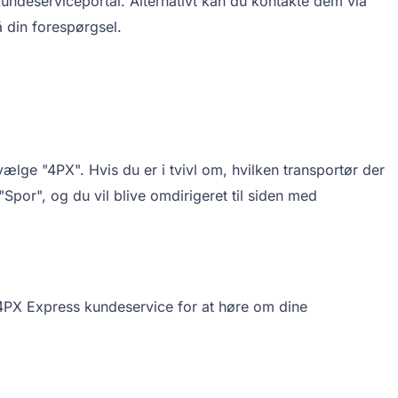
undeserviceportal. Alternativt kan du kontakte dem via
å din forespørgsel.
ælge "4PX". Hvis du er i tvivl om, hvilken transportør der
Spor", og du vil blive omdirigeret til siden med
e 4PX Express kundeservice for at høre om dine