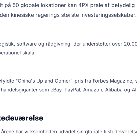
lt på 50 globale lokationer kan 4PX prale af betydeli
den kinesiske regerings største investeringsselskaber.
logistik, software og rådgivning, der understøtter over 20.
rationel skala.
gefyldte "China's Up and Comer"-pris fra Forbes Magazine,
-handelsgiganter som eBay, PayPal, Amazon, Alibaba og Ali
stedeværelse
rene har virksomheden udvidet sin globale tilstedeværelse 