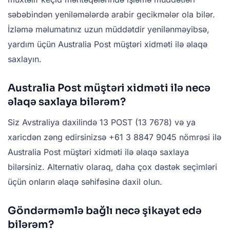
səbəbindən yeniləmələrdə arabir gecikmələr ola bilər.
İzləmə məlumatınız uzun müddətdir yenilənməyibsə,
yardım üçün Australia Post müştəri xidməti ilə əlaqə
saxlayın.
Australia Post müştəri xidməti ilə necə
əlaqə saxlaya bilərəm?
Siz Avstraliya daxilində 13 POST (13 7678) və ya
xaricdən zəng edirsinizsə +61 3 8847 9045 nömrəsi ilə
Australia Post müştəri xidməti ilə əlaqə saxlaya
bilərsiniz. Alternativ olaraq, daha çox dəstək seçimləri
üçün onların əlaqə səhifəsinə daxil olun.
Göndərməmlə bağlı necə şikayət edə
bilərəm?