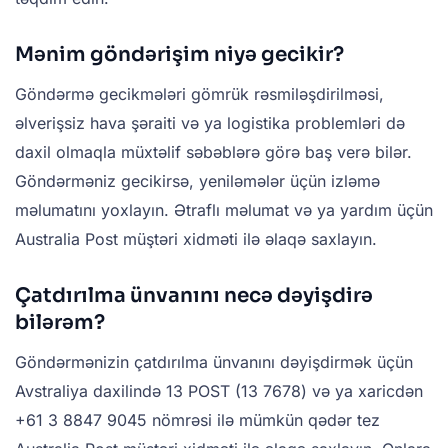
Mənim göndərişim niyə gecikir?
Göndərmə gecikmələri gömrük rəsmiləşdirilməsi,
əlverişsiz hava şəraiti və ya logistika problemləri də
daxil olmaqla müxtəlif səbəblərə görə baş verə bilər.
Göndərməniz gecikirsə, yeniləmələr üçün izləmə
məlumatını yoxlayın. Ətraflı məlumat və ya yardım üçün
Australia Post müştəri xidməti ilə əlaqə saxlayın.
Çatdırılma ünvanını necə dəyişdirə
bilərəm?
Göndərmənizin çatdırılma ünvanını dəyişdirmək üçün
Avstraliya daxilində 13 POST (13 7678) və ya xaricdən
+61 3 8847 9045 nömrəsi ilə mümkün qədər tez