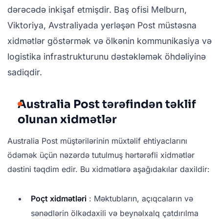
dərəcədə inkişaf etmişdir. Baş ofisi Melburn,
Viktoriya, Avstraliyada yerləşən Post müstəsna
xidmətlər göstərmək və ölkənin kommunikasiya və
logistika infrastrukturunu dəstəkləmək öhdəliyinə
sadiqdir.
Australia Post tərəfindən təklif
olunan xidmətlər
Australia Post müştərilərinin müxtəlif ehtiyaclarını
ödəmək üçün nəzərdə tutulmuş hərtərəfli xidmətlər
dəstini təqdim edir. Bu xidmətlərə aşağıdakılar daxildir:
Poçt xidmətləri
: Məktubların, açıqcaların və
sənədlərin ölkədaxili və beynəlxalq çatdırılma