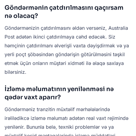
Göndərmənin çatdırılmasını qaçırsam
nə olacaq?
Göndərmənizin çatdırılmasını əldən versəniz, Australia
Post adətən ikinci çatdırılmaya cəhd edəcək. Siz
həmçinin çatdırılmanı əlverişli vaxta dəyişdirmək və ya
yerli poçt şöbəsindən göndərişin götürülməsini təşkil
etmək üçün onların müştəri xidməti ilə əlaqə saxlaya
bilərsiniz.
İzləmə məlumatının yenilənməsi nə
qədər vaxt aparır?
Göndərməniz tranzitin müxtəlif mərhələlərində
irəlilədikcə izləmə məlumatı adətən real vaxt rejimində
yenilənir. Bununla belə, texniki problemlər və ya
müxtəlif keçid məntəqələrində işləmə müddətləri