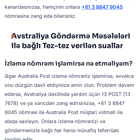
kənardasınızsa, həmçinin onlara
+61 3 8847 9045
nömrəsinə zəng edə bilərsiniz.
Avstraliya Göndərmə Məsələləri
ilə bağlı Tez-tez verilən suallar
İzləmə nömrəm işləmirsə nə etməliyəm?
Əgər Australia Post izləmə nömrəniz işləmirsə, əvvəlcə
onu düzgün daxil etdiyinizə əmin olun. Problem davam
edərsə, Avstraliya daxilində yardım üçün 13 POST (13
7678) və ya xaricdən zəng edirsinizsə, +61 3 8847
9045 nömrəsi ilə Australia Post müştəri xidməti ilə
əlaqə saxlayın. Onlara izləmə nömrənizi və
göndərmənizlə bağlı hər hansı müvafiq təfərrüatı
təqdim edin.