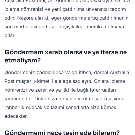
Australia Post müştəri xidməti ilə əlaqə saxlayın. Onlara
izləmə nömrənizi və yeni çatdırılma ünvanınızı təqdim
edin. Nəzərə alın ki, əgər göndərmə artıq çatdırılmanın
son mərhələsindədirsə, dəyişikliklər mümkün olmaya
bilər.
Göndərməm xarab olarsa və ya itərsə nə
etməliyəm?
Göndərməniz zədələnibsə və ya itibsə, dərhal Australia
Post müştəri xidməti ilə əlaqə saxlayın. Onlara izləmə
nömrənizi və zərər və ya itki ilə bağlı təfərrüatları
təqdim edin. Onlar sizə iddianın verilməsi prosesində
rəhbərlik edəcək və lazımi sənədlərlə sizə kömək
edəcəklər.
Göndərməmi necə təyin edə bilərəm?