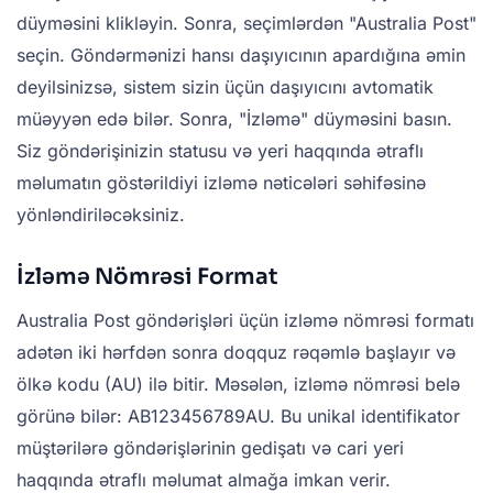
düyməsini klikləyin. Sonra, seçimlərdən "Australia Post"
seçin. Göndərmənizi hansı daşıyıcının apardığına əmin
deyilsinizsə, sistem sizin üçün daşıyıcını avtomatik
müəyyən edə bilər. Sonra, "İzləmə" düyməsini basın.
Siz göndərişinizin statusu və yeri haqqında ətraflı
məlumatın göstərildiyi izləmə nəticələri səhifəsinə
yönləndiriləcəksiniz.
İzləmə Nömrəsi Format
Australia Post göndərişləri üçün izləmə nömrəsi formatı
adətən iki hərfdən sonra doqquz rəqəmlə başlayır və
ölkə kodu (AU) ilə bitir. Məsələn, izləmə nömrəsi belə
görünə bilər: AB123456789AU. Bu unikal identifikator
müştərilərə göndərişlərinin gedişatı və cari yeri
haqqında ətraflı məlumat almağa imkan verir.