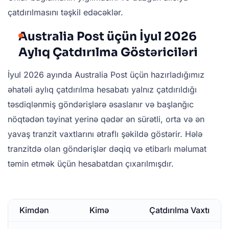
çatdırılmasını təşkil edəcəklər.
Australia Post üçün İyul 2026
Aylıq Çatdırılma Göstəriciləri
İyul 2026 ayında Australia Post üçün hazırladığımız
əhatəli aylıq çatdırılma hesabatı yalnız çatdırıldığı
təsdiqlənmiş göndərişlərə əsaslanır və başlanğıc
nöqtədən təyinat yerinə qədər ən sürətli, orta və ən
yavaş tranzit vaxtlarını ətraflı şəkildə göstərir. Hələ
tranzitdə olan göndərişlər dəqiq və etibarlı məlumat
təmin etmək üçün hesabatdan çıxarılmışdır.
Kimdən
Kimə
Çatdırılma Vaxtı