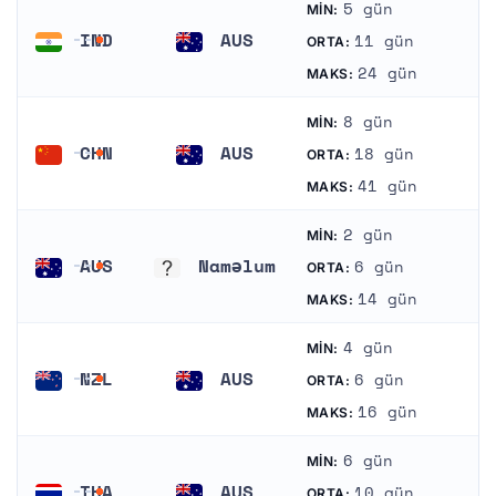
5 gün
MIN:
IND
AUS
11 gün
ORTA:
Hindistan
Avstraliya
24 gün
MAKS:
8 gün
MIN:
CHN
AUS
18 gün
ORTA:
Çin
Avstraliya
41 gün
MAKS:
2 gün
MIN:
AUS
Naməlum
6 gün
ORTA:
Avstraliya
Naməlum
14 gün
MAKS:
4 gün
MIN:
NZL
AUS
6 gün
ORTA:
Yeni Zelandiya
Avstraliya
16 gün
MAKS:
6 gün
MIN:
THA
AUS
10 gün
ORTA: