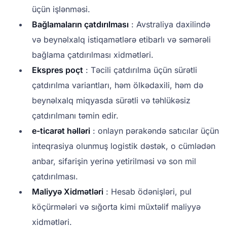
üçün işlənməsi.
Bağlamaların çatdırılması
: Avstraliya daxilində
və beynəlxalq istiqamətlərə etibarlı və səmərəli
bağlama çatdırılması xidmətləri.
Ekspres poçt
: Təcili çatdırılma üçün sürətli
çatdırılma variantları, həm ölkədaxili, həm də
beynəlxalq miqyasda sürətli və təhlükəsiz
çatdırılmanı təmin edir.
e-ticarət həlləri
: onlayn pərakəndə satıcılar üçün
inteqrasiya olunmuş logistik dəstək, o cümlədən
anbar, sifarişin yerinə yetirilməsi və son mil
çatdırılması.
Maliyyə Xidmətləri
: Hesab ödənişləri, pul
köçürmələri və sığorta kimi müxtəlif maliyyə
xidmətləri.