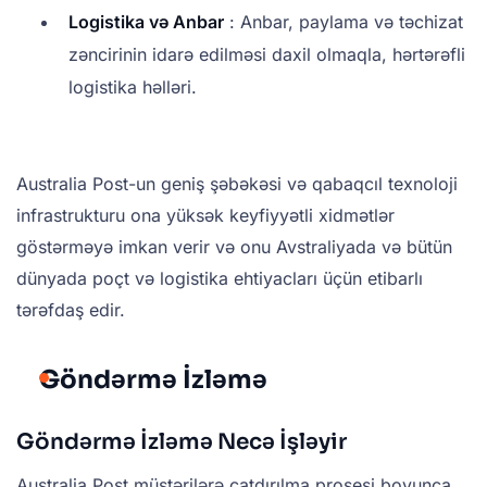
Logistika və Anbar
: Anbar, paylama və təchizat
zəncirinin idarə edilməsi daxil olmaqla, hərtərəfli
logistika həlləri.
Australia Post-un geniş şəbəkəsi və qabaqcıl texnoloji
infrastrukturu ona yüksək keyfiyyətli xidmətlər
göstərməyə imkan verir və onu Avstraliyada və bütün
dünyada poçt və logistika ehtiyacları üçün etibarlı
tərəfdaş edir.
Göndərmə İzləmə
Göndərmə İzləmə Necə İşləyir
Australia Post müştərilərə çatdırılma prosesi boyunca