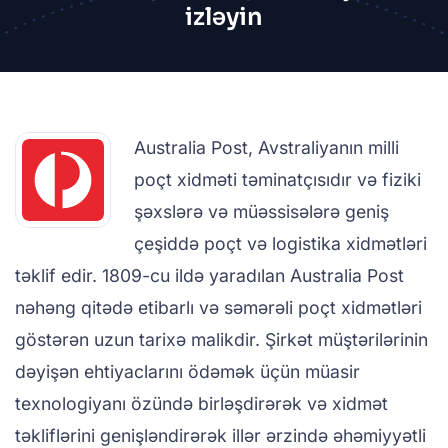
izləyin
Australia Post, Avstraliyanın milli
poçt xidməti təminatçısıdır və fiziki
şəxslərə və müəssisələrə geniş
çeşiddə poçt və logistika xidmətləri
təklif edir. 1809-cu ildə yaradılan Australia Post
nəhəng qitədə etibarlı və səmərəli poçt xidmətləri
göstərən uzun tarixə malikdir. Şirkət müştərilərinin
dəyişən ehtiyaclarını ödəmək üçün müasir
texnologiyanı özündə birləşdirərək və xidmət
təkliflərini genişləndirərək illər ərzində əhəmiyyətli