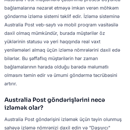
bağlamalarına nəzarət etməyə imkan verən möhkəm
göndərmə izləmə sistemi təklif edir. İzləmə sisteminə
Australia Post veb-saytı və mobil proqram vasitəsilə
daxil olmaq mümkündür, burada müştərilər öz
yüklərinin statusu və yeri haqqında real vaxt
yeniləmələri almaq üçün izləmə nömrələrini daxil edə
bilərlər. Bu şəffaflıq müştərilərin hər zaman
bağlamalarının harada olduğu barədə məlumatlı
olmasını təmin edir və ümumi göndərmə təcrübəsini
artırır.
Australia Post göndərişlərini necə
izləmək olar?
Australia Post göndərişini izləmək üçün təyin olunmuş
sahəyə izləmə nömrənizi daxil edin və "Daşıyıcı"