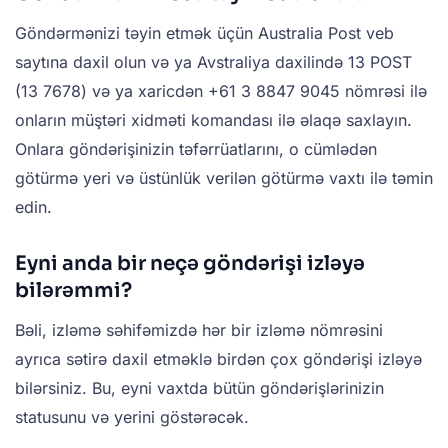
Göndərmənizi təyin etmək üçün Australia Post veb
saytına daxil olun və ya Avstraliya daxilində 13 POST
(13 7678) və ya xaricdən +61 3 8847 9045 nömrəsi ilə
onların müştəri xidməti komandası ilə əlaqə saxlayın.
Onlara göndərişinizin təfərrüatlarını, o cümlədən
götürmə yeri və üstünlük verilən götürmə vaxtı ilə təmin
edin.
Eyni anda bir neçə göndərişi izləyə
bilərəmmi?
Bəli, izləmə səhifəmizdə hər bir izləmə nömrəsini
ayrıca sətirə daxil etməklə birdən çox göndərişi izləyə
bilərsiniz. Bu, eyni vaxtda bütün göndərişlərinizin
statusunu və yerini göstərəcək.