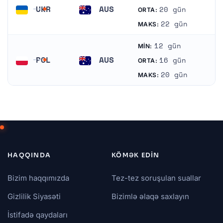
UKR
AUS
20 gün
ORTA:
Ukrayna
Avstraliya
22 gün
MAKS:
12 gün
MIN:
POL
AUS
16 gün
ORTA:
Polşa
Avstraliya
20 gün
MAKS:
HAQQINDA
KÖMƏK EDIN
Bizim haqqımızda
Tez-tez soruşulan suallar
Gizlilik Siyasəti
Bizimlə əlaqə saxlayın
İstifadə qaydaları