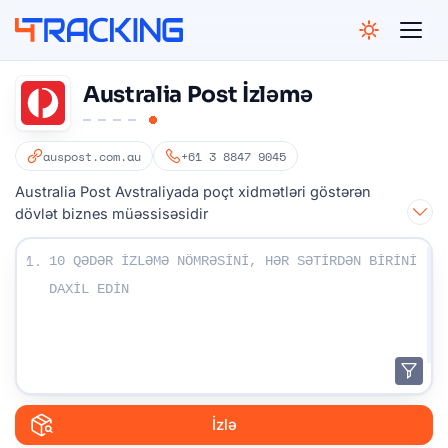
4Tracking
Australia Post İzləmə
auspost.com.au
+61 3 8847 9045
Australia Post Avstraliyada poçt xidmətləri göstərən
dövlət biznes müəssisəsidir
İzləmə nömrələrinizi daxil edin:
1.
İzlə