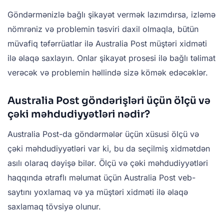
Göndərmənizlə bağlı şikayət vermək lazımdırsa, izləmə
nömrəniz və problemin təsviri daxil olmaqla, bütün
müvafiq təfərrüatlar ilə Australia Post müştəri xidməti
ilə əlaqə saxlayın. Onlar şikayət prosesi ilə bağlı təlimat
verəcək və problemin həllində sizə kömək edəcəklər.
Australia Post göndərişləri üçün ölçü və
çəki məhdudiyyətləri nədir?
Australia Post-da göndərmələr üçün xüsusi ölçü və
çəki məhdudiyyətləri var ki, bu da seçilmiş xidmətdən
asılı olaraq dəyişə bilər. Ölçü və çəki məhdudiyyətləri
haqqında ətraflı məlumat üçün Australia Post veb-
saytını yoxlamaq və ya müştəri xidməti ilə əlaqə
saxlamaq tövsiyə olunur.