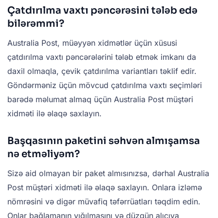
Çatdırılma vaxtı pəncərəsini tələb edə
bilərəmmi?
Australia Post, müəyyən xidmətlər üçün xüsusi
çatdırılma vaxtı pəncərələrini tələb etmək imkanı da
daxil olmaqla, çevik çatdırılma variantları təklif edir.
Göndərməniz üçün mövcud çatdırılma vaxtı seçimləri
barədə məlumat almaq üçün Australia Post müştəri
xidməti ilə əlaqə saxlayın.
Başqasının paketini səhvən almışamsa
nə etməliyəm?
Sizə aid olmayan bir paket almısınızsa, dərhal Australia
Post müştəri xidməti ilə əlaqə saxlayın. Onlara izləmə
nömrəsini və digər müvafiq təfərrüatları təqdim edin.
Onlar bağlamanın yığılmasını və düzgün alıcıya