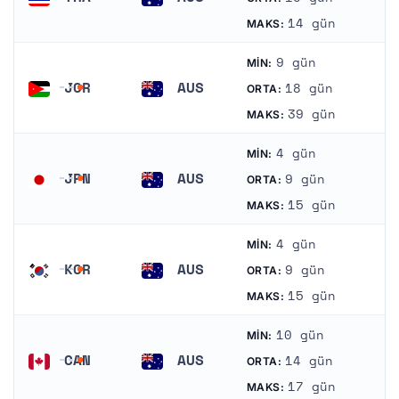
Tayland
Avstraliya
14 gün
MAKS:
9 gün
MIN:
JOR
AUS
18 gün
ORTA:
İordaniya
Avstraliya
39 gün
MAKS:
4 gün
MIN:
JPN
AUS
9 gün
ORTA:
Yaponiya
Avstraliya
15 gün
MAKS:
4 gün
MIN:
KOR
AUS
9 gün
ORTA:
Cənubi Koreya
Avstraliya
15 gün
MAKS:
10 gün
MIN:
CAN
AUS
14 gün
ORTA:
Kanada
Avstraliya
17 gün
MAKS: