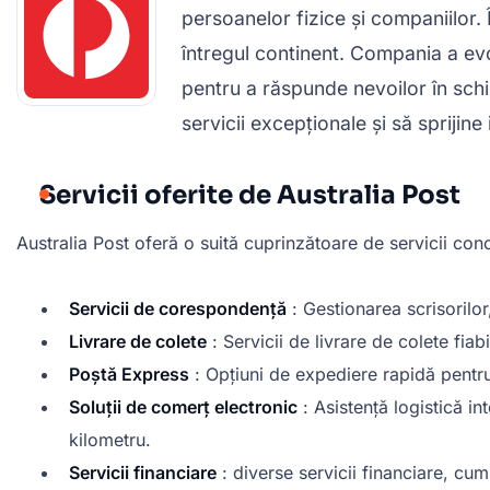
persoanelor fizice și companiilor. Î
întregul continent. Compania a evo
pentru a răspunde nevoilor în schi
servicii excepționale și să sprijine
Servicii oferite de Australia Post
Australia Post oferă o suită cuprinzătoare de servicii conc
Servicii de corespondență
: Gestionarea scrisorilor
Livrare de colete
: Servicii de livrare de colete fiabi
Poștă Express
: Opțiuni de expediere rapidă pentru l
Soluții de comerț electronic
: Asistență logistică i
kilometru.
Servicii financiare
: diverse servicii financiare, cum a