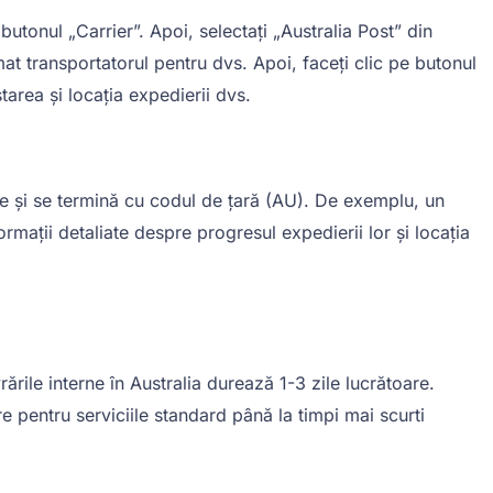
utonul „Carrier”. Apoi, selectați „Australia Post” din
t transportatorul pentru dvs. Apoi, faceți clic pe butonul
tarea și locația expedierii dvs.
re și se termină cu codul de țară (AU). De exemplu, un
mații detaliate despre progresul expedierii lor și locația
rările interne în Australia durează 1-3 zile lucrătoare.
re pentru serviciile standard până la timpi mai scurti