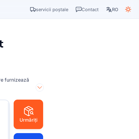
servicii poștale
Contact
RO
t
re furnizează
Urmăriți