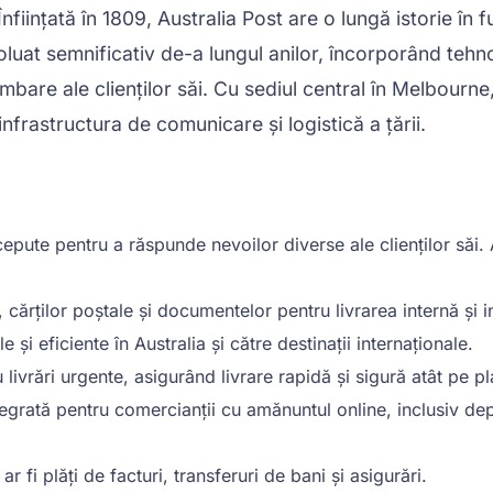
nființată în 1809, Australia Post are o lungă istorie în f
luat semnificativ de-a lungul anilor, încorporând tehno
mbare ale clienților săi. Cu sediul central în Melbourne
 infrastructura de comunicare și logistică a țării.
epute pentru a răspunde nevoilor diverse ale clienților săi. 
, cărților poștale și documentelor pentru livrarea internă și i
le și eficiente în Australia și către destinații internaționale.
ivrări urgente, asigurând livrare rapidă și sigură atât pe plan
ntegrată pentru comercianții cu amănuntul online, inclusiv de
r fi plăți de facturi, transferuri de bani și asigurări.