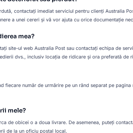
ă, contactați imediat serviciul pentru clienți Australia Post
nere a unei cereri și vă vor ajuta cu orice documentație ne
dierea mea?
ți site-ul web Australia Post sau contactați echipa de servic
dierii dvs., inclusiv locația de ridicare și ora preferată de r
nd fiecare număr de urmărire pe un rând separat pe pagina n
rii mele?
erca de obicei o a doua livrare. De asemenea, puteți contacta
i de la un oficiu poștal local.