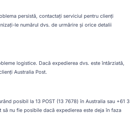
blema persistă, contactați serviciul pentru clienți
izați-le numărul dvs. de urmărire și orice detalii
obleme logistice. Dacă expedierea dvs. este întârziată,
lienți Australia Post.
curând posibil la 13 POST (13 7678) în Australia sau +61 3
t să nu fie posibile dacă expedierea este deja în faza