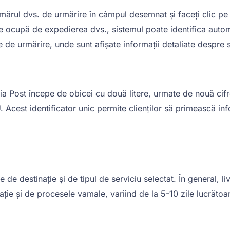
mărul dvs. de urmărire în câmpul desemnat și faceți clic pe b
se ocupă de expedierea dvs., sistemul poate identifica automa
e de urmărire, unde sunt afișate informații detaliate despre s
ia Post începe de obicei cu două litere, urmate de nouă cif
est identificator unic permite clienților să primească infor
de destinație și de tipul de serviciu selectat. În general, liv
nație și de procesele vamale, variind de la 5-10 zile lucrătoa