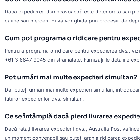
Dacă expedierea dumneavoastră este deteriorată sau pierdut
daune sau pierderi. Ei vă vor ghida prin procesul de depu
Cum pot programa o ridicare pentru expe
Pentru a programa o ridicare pentru expedierea dvs., vizita
+61 3 8847 9045 din străinătate. Furnizați-le detaliile expe
Pot urmări mai multe expedieri simultan?
Da, puteți urmări mai multe expedieri simultan, introducâ
tuturor expedierilor dvs. simultan.
Ce se întâmplă dacă pierd livrarea expedie
Dacă ratați livrarea expedierii dvs., Australia Post va înc
un moment convenabil sau puteți aranja ridicarea expedieri