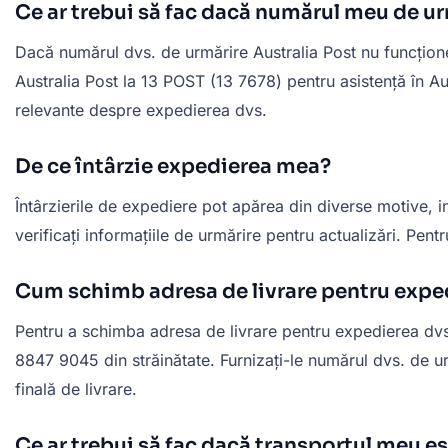
Ce ar trebui să fac dacă numărul meu de u
Dacă numărul dvs. de urmărire Australia Post nu funcționea
Australia Post la 13 POST (13 7678) pentru asistență în Au
relevante despre expedierea dvs.
De ce întârzie expedierea mea?
Întârzierile de expediere pot apărea din diverse motive, 
verificați informațiile de urmărire pentru actualizări. Pentr
Cum schimb adresa de livrare pentru exp
Pentru a schimba adresa de livrare pentru expedierea dvs.,
8847 9045 din străinătate. Furnizați-le numărul dvs. de ur
finală de livrare.
Ce ar trebui să fac dacă transportul meu e