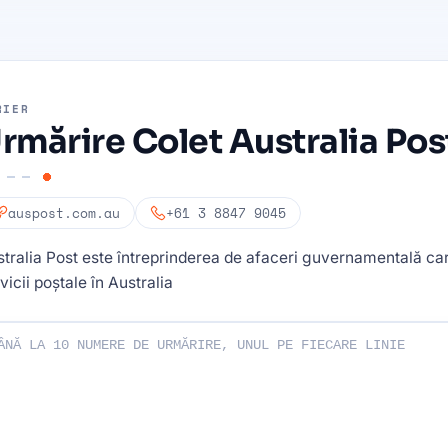
RIER
rmărire Colet Australia Pos
auspost.com.au
+61 3 8847 9045
tralia Post este întreprinderea de afaceri guvernamentală ca
vicii poștale în Australia
le dvs. de urmărire: