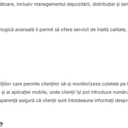
zătoare, inclusiv managementul depozitării, distribuției și la
ologică avansată îi permit să ofere servicii de înaltă calitat
iilor care permite clienților să-și monitorizeze coletele pe 
 și al aplicației mobile, unde clienții își pot introduce număr
ansparență asigură că clienții sunt întotdeauna informați despr
?