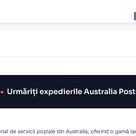
E
JING
SHANGHAI
TOKYO
SYDNEY
Urmăriți expedierile Australia Post
onal de servicii poștale din Australia, oferind o gamă l