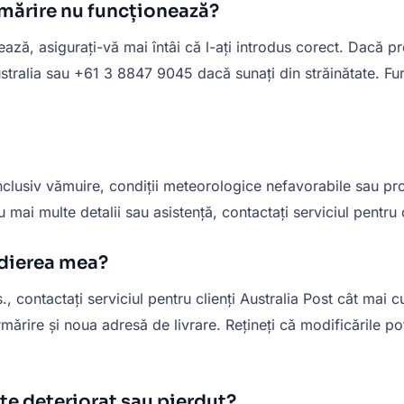
rmărire nu funcționează?
ză, asigurați-vă mai întâi că l-ați introdus corect. Dacă pro
stralia sau +61 3 8847 9045 dacă sunați din străinătate. Furn
inclusiv vămuire, condiții meteorologice nefavorabile sau pr
u mai multe detalii sau asistență, contactați serviciul pentru c
edierea mea?
 contactați serviciul pentru clienți Australia Post cât mai 
mărire și noua adresă de livrare. Rețineți că modificările po
ste deteriorat sau pierdut?