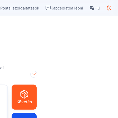
Postai szolgáltatások
Kapcsolatba lépni
HU
ai
Követés