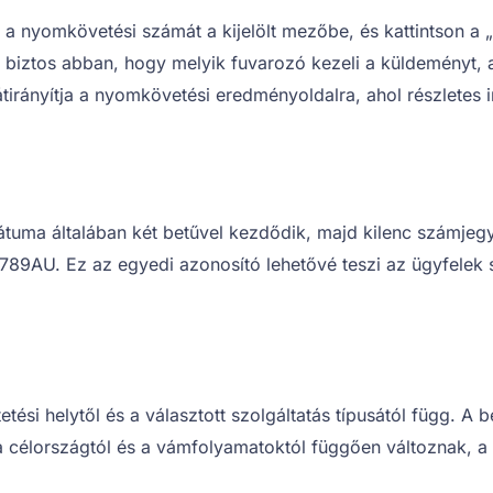
a nyomkövetési számát a kijelölt mezőbe, és kattintson a 
 biztos abban, hogy melyik fuvarozó kezeli a küldeményt, a 
irányítja a nyomkövetési eredményoldalra, ahol részletes i
uma általában két betűvel kezdődik, majd kilenc számjeg
89AU. Ez az egyedi azonosító lehetővé teszi az ügyfelek 
ési helytől és a választott szolgáltatás típusától függ. A be
 célországtól és a vámfolyamatoktól függően változnak, a