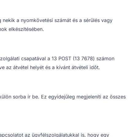
g nekik a nyomkövetési számát és a sérülés vagy
mok elkészítésében.
szolgálati csapatával a 13 POST (13 7678) számon
az átvétel helyét és a kívánt átvételi időt.
ön sorba ír be. Ez egyidejűleg megjeleníti az összes
kapcsolatot az ügyfélszolgálatukkal is, hogy egy