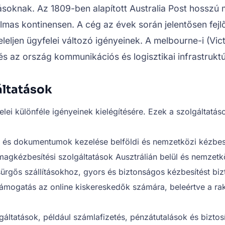
oknak. Az 1809-ben alapított Australia Post hosszú m
lmas kontinensen. A cég az évek során jelentősen fejlő
eleljen ügyfelei változó igényeinek. A melbourne-i (Vict
 és az ország kommunikációs és logisztikai infrastrukt
gáltatások
elei különféle igényeinek kielégítésére. Ezek a szolgáltatá
k és dokumentumok kezelése belföldi és nemzetközi kézbes
gkézbesítési szolgáltatások Ausztrálián belül és nemzetk
 sürgős szállításokhoz, gyors és biztonságos kézbesítést biz
i támogatás az online kiskereskedők számára, beleértve a rak
áltatások, például számlafizetés, pénzátutalások és biztosí