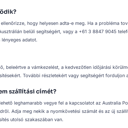
ködik?
llenőrizze, hogy helyesen adta-e meg. Ha a probléma tovább
usztrálián belüli segítségért, vagy a +61 3 8847 9045 tel
 lényeges adatot.
lő, beleértve a vámkezelést, a kedvezőtlen időjárási körülm
sítésekért. További részletekért vagy segítségért forduljon 
 szállítási címét?
ehető leghamarabb vegye fel a kapcsolatot az Australia Po
dről. Adja meg nekik a nyomkövetési számát és az új szállí
sítés utolsó szakaszában van.