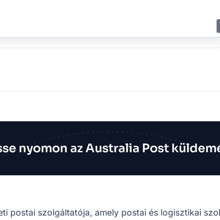
E
JING
SHANGHAI
TOKYO
SYDNEY
se nyomon az Australia Post küldem
i postai szolgáltatója, amely postai és logisztikai szol