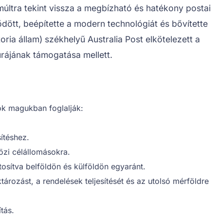
últra tekint vissza a megbízható és hatékony postai
dött, beépítette a modern technológiát és bővítette
oria állam) székhelyű Australia Post elkötelezett a
úrájának támogatása mellett.
sok magukban foglalják:
ítéshez.
özi célállomásokra.
tosítva belföldön és külföldön egyaránt.
tározást, a rendelések teljesítését és az utolsó mérföldre
tás.