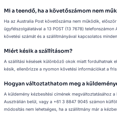
Mi a teendő, ha a követőszámom nem mű
Ha az Australia Post követőszáma nem működik, először e
ügyfélszolgálatával a 13 POST (13 7678) telefonszámon A
követési számát és a szállítmányával kapcsolatos minden
Miért késik a szállításom?
A szállítási késések különböző okok miatt fordulhatnak e
késik, ellenőrizze a nyomon követési információkat a fris
Hogyan változtathatom meg a küldeményem
A küldemény kézbesítési címének megváltoztatásához a l
Ausztrálián belül, vagy a +61 3 8847 9045 számon külföl
módosítás nem lehetséges, ha a szállítmány már a kézbe