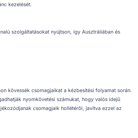
ánc kezelését.
onalú szolgáltatásokat nyújtson, így Ausztráliában és
mon kövessék csomagjaikat a kézbesítési folyamat során.
egadhatják nyomkövetési számukat, hogy valós idejű
ájékozódjanak csomagjaik hollétéről, javítva ezzel az