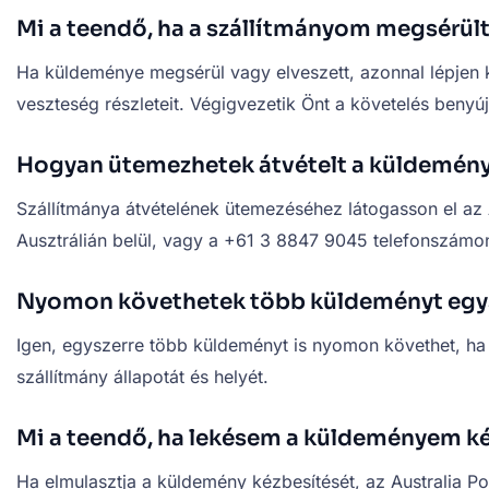
Mi a teendő, ha a szállítmányom megsérült
Ha küldeménye megsérül vagy elveszett, azonnal lépjen k
veszteség részleteit. Végigvezetik Önt a követelés ben
Hogyan ütemezhetek átvételt a küldemé
Szállítmánya átvételének ütemezéséhez látogasson el az 
Ausztrálián belül, vagy a +61 3 8847 9045 telefonszámon k
Nyomon követhetek több küldeményt egy
Igen, egyszerre több küldeményt is nyomon követhet, ha
szállítmány állapotát és helyét.
Mi a teendő, ha lekésem a küldeményem k
Ha elmulasztja a küldemény kézbesítését, az Australia Pos