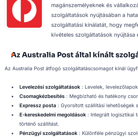
magánszemélyeknek és vállalkozás
szolgáltatások nyújtásában a hata
szolgáltatási kínálatát, hogy megf
kivételes szolgáltatások nyújtása
Az Australia Post által kínált szol
Az Australia Post átfogó szolgáltatáscsomagot kínál ügyf
Levelezési szolgáltatások
: Levelek, levelezőlapo
Csomagkézbesítés
: Megbízható és hatékony csoma
Expressz posta
: Gyorsított szállítási lehetőségek
E-kereskedelmi megoldások
: Integrált logisztika
történő szállítást.
Pénzügyi szolgáltatások
: Különféle pénzügyi szolg