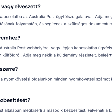
 vagy elveszett?
apcsolatba az Australia Post ügyfélszolgálatával. Adja me
yújtásának folyamatán, és segítenek a szükséges dokumentu
nyemhez?
Australia Post webhelyére, vagy lépjen kapcsolatba ügyfél
ülföldről. Adja meg nekik a küldemény részleteit, beleértve 
szerre?
 a nyomkövetési oldalunkon minden nyomkövetési számot kül
ézbesítését?
t általában megkísérli a második kézbesítést. Felveheti a 