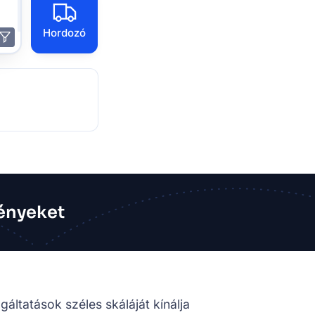
Hordozó
ényeket
gáltatások széles skáláját kínálja