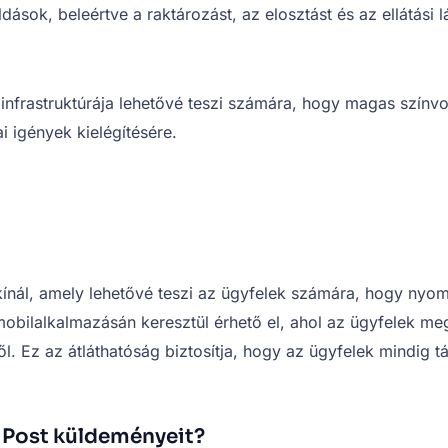
dások, beleértve a raktározást, az elosztást és az ellátási l
ai infrastruktúrája lehetővé teszi számára, hogy magas színv
i igények kielégítésére.
kínál, amely lehetővé teszi az ügyfelek számára, hogy nyo
obilalkalmazásán keresztül érhető el, ahol az ügyfelek m
ől. Ez az átláthatóság biztosítja, hogy az ügyfelek mindig t
 Post küldeményeit?