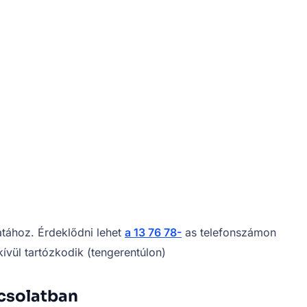
atához. Érdeklődni lehet
a 13 76 78-
as telefonszámon
kívül tartózkodik (tengerentúlon)
pcsolatban