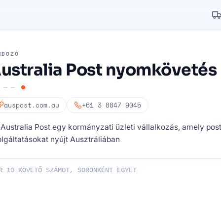
RDOZÓ
ustralia Post nyomkövetés
auspost.com.au
+61 3 8847 9045
Australia Post egy kormányzati üzleti vállalkozás, amely post
lgáltatásokat nyújt Ausztráliában
 számát: