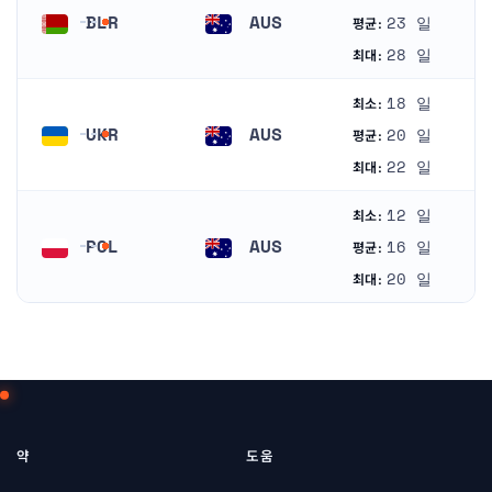
BLR
AUS
23 일
평균:
벨라루스
오스트레일리아
28 일
최대:
18 일
최소:
UKR
AUS
20 일
평균:
우크라이나
오스트레일리아
22 일
최대:
12 일
최소:
POL
AUS
16 일
평균:
폴란드
오스트레일리아
20 일
최대:
약
도움