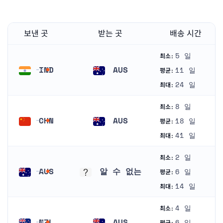
보낸 곳
받는 곳
배송 시간
5 일
최소:
IND
AUS
11 일
평균:
인도
오스트레일리아
24 일
최대:
8 일
최소:
CHN
AUS
18 일
평균:
중국
오스트레일리아
41 일
최대:
2 일
최소:
AUS
알 수 없는
6 일
평균:
오스트레일리아
알 수 없는
14 일
최대:
4 일
최소:
NZL
AUS
6 일
평균: