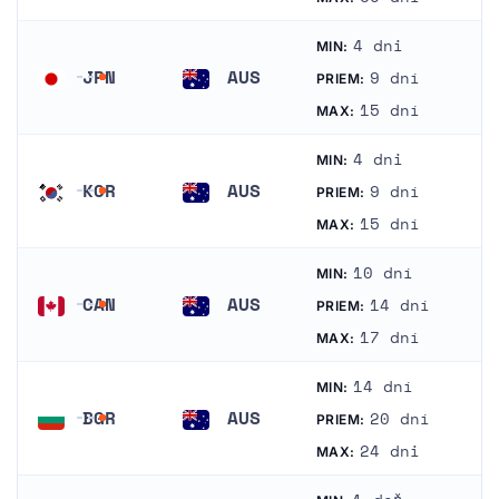
4 dni
MIN:
JPN
AUS
9 dní
PRIEM:
Japonsko
Austrália
15 dní
MAX:
4 dni
MIN:
KOR
AUS
9 dní
PRIEM:
Južná Kórea
Austrália
15 dní
MAX:
10 dní
MIN:
CAN
AUS
14 dní
PRIEM:
Kanada
Austrália
17 dní
MAX:
14 dní
MIN:
BGR
AUS
20 dní
PRIEM:
Bulharsko
Austrália
24 dni
MAX: