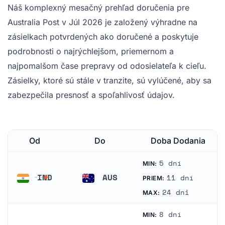
Náš komplexný mesačný prehľad doručenia pre
Australia Post v Júl 2026 je založený výhradne na
zásielkach potvrdených ako doručené a poskytuje
podrobnosti o najrýchlejšom, priemernom a
najpomalšom čase prepravy od odosielateľa k cieľu.
Zásielky, ktoré sú stále v tranzite, sú vylúčené, aby sa
zabezpečila presnosť a spoľahlivosť údajov.
Od
Do
Doba Dodania
5 dní
MIN:
IND
AUS
11 dní
PRIEM:
India
Austrália
24 dni
MAX:
8 dní
MIN: