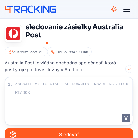
4Tracking
sledovanie zásielky Australia
Post
auspost.com.au
+61 3 8847 9045
Australia Post je vládna obchodná spoločnosť, ktorá
poskytuje poštové služby v Austrálii
Zadajte svoje sledovacie čísla:
1.
Sledovať