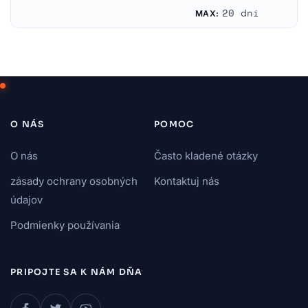
Poľsko
Austrália
20 dní
MAX:
O NÁS
POMOC
O nás
Často kladené otázky
zásady ochrany osobných
Kontaktuj nás
údajov
Podmienky používania
PRIPOJTE SA K NÁM DŇA