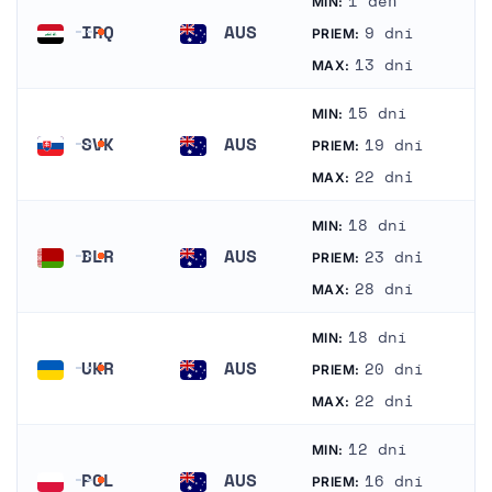
1 deň
MIN:
IRQ
AUS
9 dní
PRIEM:
Irak
Austrália
13 dní
MAX:
15 dní
MIN:
SVK
AUS
19 dní
PRIEM:
Slovensko
Austrália
22 dni
MAX:
18 dní
MIN:
BLR
AUS
23 dni
PRIEM:
Bielorusko
Austrália
28 dní
MAX:
18 dní
MIN:
UKR
AUS
20 dní
PRIEM:
Ukrajina
Austrália
22 dni
MAX:
12 dní
MIN:
POL
AUS
16 dní
PRIEM: