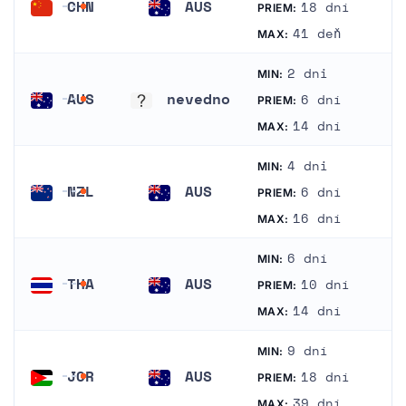
CHN
AUS
18 dní
PRIEM:
Čína
Austrália
41 deň
MAX:
2 dni
MIN:
AUS
nevedno
6 dní
PRIEM:
Austrália
nevedno
14 dní
MAX:
4 dni
MIN:
NZL
AUS
6 dní
PRIEM:
Nový Zéland
Austrália
16 dní
MAX:
6 dní
MIN:
THA
AUS
10 dní
PRIEM:
Thajsko
Austrália
14 dní
MAX:
9 dní
MIN:
JOR
AUS
18 dní
PRIEM:
Jordánsko
Austrália
39 dní
MAX: