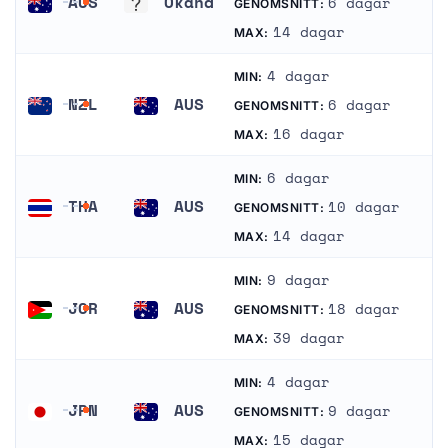
AUS
Okänd
6 dagar
GENOMSNITT:
Australien
Okänd
14 dagar
MAX:
4 dagar
MIN:
NZL
AUS
6 dagar
GENOMSNITT:
Nya Zeeland
Australien
16 dagar
MAX:
6 dagar
MIN:
THA
AUS
10 dagar
GENOMSNITT:
Thailand
Australien
14 dagar
MAX:
9 dagar
MIN:
JOR
AUS
18 dagar
GENOMSNITT:
Jordanien
Australien
39 dagar
MAX:
4 dagar
MIN:
JPN
AUS
9 dagar
GENOMSNITT:
Japan
Australien
15 dagar
MAX: