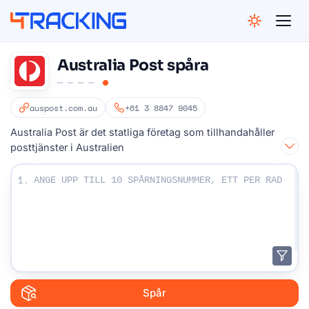
4Tracking
Australia Post spåra
auspost.com.au
+61 3 8847 9045
Australia Post är det statliga företag som tillhandahåller
posttjänster i Australien
Ange dina spårningsnummer:
1.
Spår