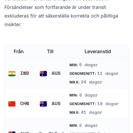
Försändelser som fortfarande är under transit
exkluderas för att säkerställa korrekta och pålitliga
insikter.
Från
Till
Leveranstid
5 dagar
MIN:
IND
AUS
11 dagar
GENOMSNITT:
Indien
Australien
24 dagar
MAX:
8 dagar
MIN:
CHN
AUS
18 dagar
GENOMSNITT:
Kina
Australien
41 dagar
MAX:
2 dagar
MIN: