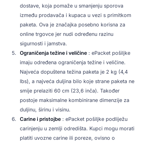
dostave, koja pomaže u smanjenju sporova
između prodavača i kupaca u vezi s primitkom
paketa. Ova je značajka posebno korisna za
online trgovce jer nudi određenu razinu
sigurnosti i jamstva.
Ograničenja težine i veličine
: ePacket pošiljke
imaju određena ograničenja težine i veličine.
Najveća dopuštena težina paketa je 2 kg (4,4
lbs), a najveća duljina bilo koje strane paketa ne
smije prelaziti 60 cm (23,6 inča). Također
postoje maksimalne kombinirane dimenzije za
duljinu, širinu i visinu.
Carine i pristojbe
: ePacket pošiljke podliježu
carinjenju u zemlji odredišta. Kupci mogu morati
platiti uvozne carine ili poreze, ovisno o