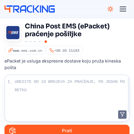
4Tracking
China Post EMS (ePacket)
praćenje pošiljke
www.ems.com.cn
+86 20 11183
ePacket je usluga ekspresne dostave koju pruža kineska
pošta
Unesite svoje brojeve za praćenje:
1.
Prati