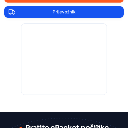
Prijevožnik
Pratite ePacket pošiljke