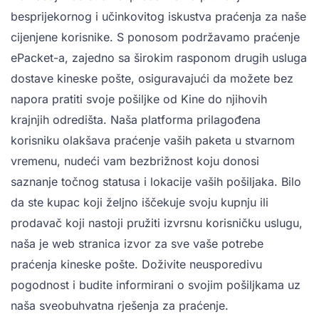
besprijekornog i učinkovitog iskustva praćenja za naše
cijenjene korisnike. S ponosom podržavamo praćenje
ePacket-a, zajedno sa širokim rasponom drugih usluga
dostave kineske pošte, osiguravajući da možete bez
napora pratiti svoje pošiljke od Kine do njihovih
krajnjih odredišta. Naša platforma prilagođena
korisniku olakšava praćenje vaših paketa u stvarnom
vremenu, nudeći vam bezbrižnost koju donosi
saznanje točnog statusa i lokacije vaših pošiljaka. Bilo
da ste kupac koji željno iščekuje svoju kupnju ili
prodavač koji nastoji pružiti izvrsnu korisničku uslugu,
naša je web stranica izvor za sve vaše potrebe
praćenja kineske pošte. Doživite neusporedivu
pogodnost i budite informirani o svojim pošiljkama uz
naša sveobuhvatna rješenja za praćenje.