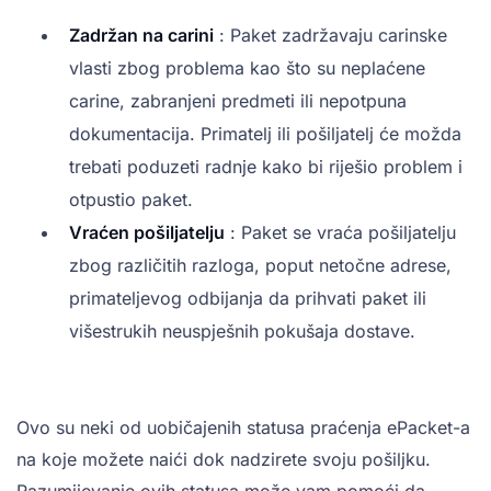
Zadržan na carini
: Paket zadržavaju carinske
vlasti zbog problema kao što su neplaćene
carine, zabranjeni predmeti ili nepotpuna
dokumentacija. Primatelj ili pošiljatelj će možda
trebati poduzeti radnje kako bi riješio problem i
otpustio paket.
Vraćen pošiljatelju
: Paket se vraća pošiljatelju
zbog različitih razloga, poput netočne adrese,
primateljevog odbijanja da prihvati paket ili
višestrukih neuspješnih pokušaja dostave.
Ovo su neki od uobičajenih statusa praćenja ePacket-a
na koje možete naići dok nadzirete svoju pošiljku.
Razumijevanje ovih statusa može vam pomoći da