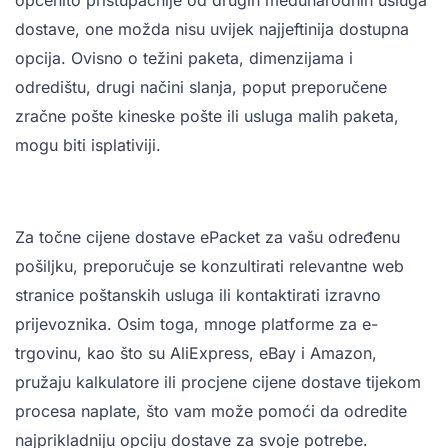
općenito pristupačnije od drugih međunarodnih usluga
dostave, one možda nisu uvijek najjeftinija dostupna
opcija. Ovisno o težini paketa, dimenzijama i
odredištu, drugi načini slanja, poput preporučene
zračne pošte kineske pošte ili usluga malih paketa,
mogu biti isplativiji.
Za točne cijene dostave ePacket za vašu određenu
pošiljku, preporučuje se konzultirati relevantne web
stranice poštanskih usluga ili kontaktirati izravno
prijevoznika. Osim toga, mnoge platforme za e-
trgovinu, kao što su AliExpress, eBay i Amazon,
pružaju kalkulatore ili procjene cijene dostave tijekom
procesa naplate, što vam može pomoći da odredite
najprikladniju opciju dostave za svoje potrebe.