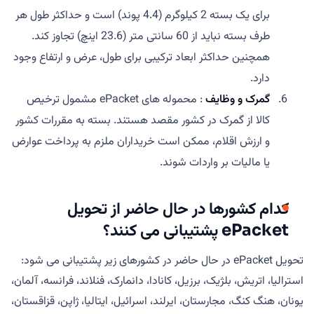
برای یک بسته 2 کیلوگرم (4.4 پوند) است و حداکثر طول هر
طرف بسته نباید از 60 سانتی متر (23.6 اینچ) تجاوز کند.
همچنین حداکثر ابعاد ترکیبی برای طول، عرض و ارتفاع وجود
دارد.
گمرک و وظایف
: محموله های ePacket مشمول ترخیص
کالا از گمرک در کشور مقصد هستند. بسته به مقررات کشور
و ارزش اقلام، ممکن است خریداران ملزم به پرداخت عوارض
یا مالیات بر واردات شوند.
کدام کشورها در حال حاضر از تحویل
ePacket پشتیبانی می کنند؟
تحویل ePacket در حال حاضر در کشورهای زیر پشتیبانی می شود:
استرالیا، اتریش، بلژیک، برزیل، کانادا، دانمارک، فنلاند، فرانسه، آلمان،
یونان، هنگ کنگ، مجارستان، ایرلند، اسرائیل، ایتالیا، ژاپن، قزاقستان،