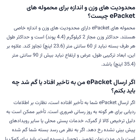
محدودیت های وزن و اندازه برای محموله های
ePacket چیست؟
محموله های ePacket دارای محدودیت های وزن و اندازه خاصی
هستند. حداکثر وزن مجاز 2 کیلوگرم (4.4 پوند) است و حداکثر طول
هر طرف بسته نباید از 60 سانتی متر (23.6 اینچ) تجاوز کند. علاوه بر
این، ابعاد ترکیبی طول، عرض و ارتفاع نباید بیش از 90 سانتی متر
(35.4 اینچ) باشد.
اگر ارسال ePacket من به تاخیر افتاد یا گم شد چه
باید بکنم؟
اگر ارسال ePacket شما به تأخیر افتاده است، نظارت بر اطلاعات
ردیابی برای هر گونه به روز رسانی ضروری است. تأخیر ممکن است به
دلیل ترخیص کالا از گمرک، خدمات پستی محلی یا سایر رویدادهای
پیش بینی نشده رخ دهد. اگر به نظر می رسد بسته شما گم شده
است یا در مدت زمان تخمینی تحویل نرسیده است، باید برای کمک با