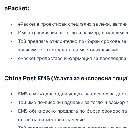
ePacket:
ePacket е проектиран специално за леки, евтини
Има ограничения за тегло и размер, с максималн
Той предлага относително по-бързи срокове за
зависимост от страната на местоназначение.
ePacket предоставя информация за проследяван
China Post EMS (Услуга за експресна поща)
EMS е международна услуга за експресна достав
Той има по-високи надбавки за тегло и размер 
EMS обикновено предлага по-бързи срокове за д
страната на местоназначение.