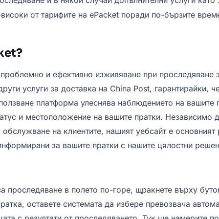
оследяване и в някои случаи допълнителни услуги като 
високи от тарифите на ePacket поради по-бързите време
ket?
зпроблемно и ефективно изживяване при проследяване 
руги услуги за доставка на China Post, гарантирайки, ч
зползване платформа улеснява наблюдението на вашите п
татус и местоположение на вашите пратки. Независимо д
о обслужване на клиентите, нашият уебсайт е основният
 информирани за вашите пратки с нашите цялостни решен
за проследяване в полето по-горе, щракнете върху бутон
пратка, оставете системата да избере превозвача автом
ата с резултати от проследяването. Тук ще намерите п