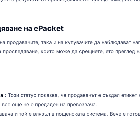
дяване на ePacket
на продавачите, така и на купувачите да наблюдават на
а проследяване, които може да срещнете, ето преглед н
ка
: Този статус показва, че продавачът е създал етикет 
е все още не е предаден на превозвача.
авача и той е влязъл в пощенската система. Вече е гото