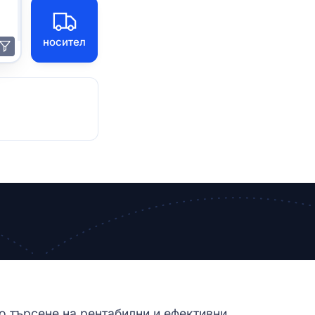
носител
о търсене на рентабилни и ефективни