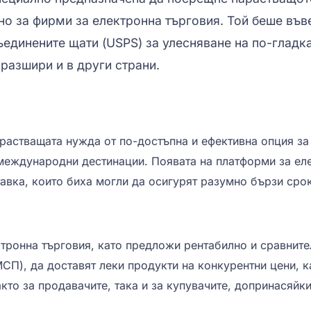
о за фирми за електронна търговия. Той беше във
ъединените щати (USPS) за улесняване на по-гладк
 разшири и в други страни.
арастващата нужда от по-достъпна и ефективна опция за
 международни дестинации. Появата на платформи за еле
авка, които биха могли да осигурят разумно бързи срок
ктронна търговия, като предложи рентабилно и сравнит
МСП), да доставят леки продукти на конкурентни цени
акто за продавачите, така и за купувачите, допринасяйк