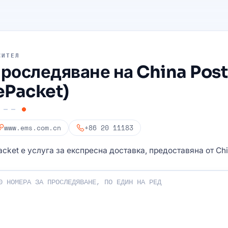
СИТЕЛ
роследяване на China Pos
ePacket)
www.ems.com.cn
+86 20 11183
acket е услуга за експресна доставка, предоставяна от Chi
 проследяващи номера: