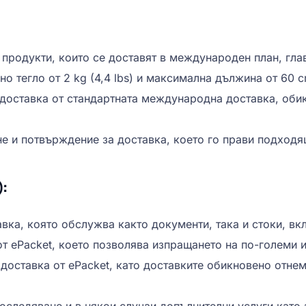
 продукти, които се доставят в международен план, гла
о тегло от 2 kg (4,4 lbs) и максимална дължина от 60 c
 доставка от стандартната международна доставка, обик
е и потвърждение за доставка, което го прави подходя
:
ка, която обслужва както документи, така и стоки, вк
от ePacket, което позволява изпращането на по-големи и
оставка от ePacket, като доставките обикновено отнема