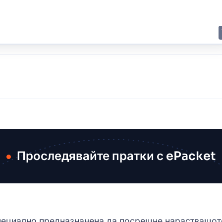
E
JING
SHANGHAI
TOKYO
SYDNEY
Проследявайте пратки с ePacket
 специално предназначена да посрещне нарастващот