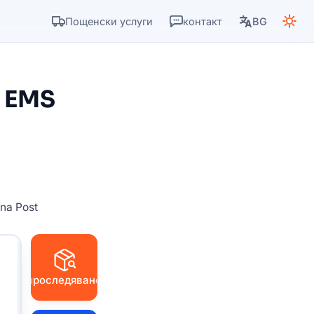
Пощенски услуги
контакт
BG
t EMS
na Post
проследяване