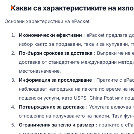
Какви са характеристиките на изпо
Основни характеристики на ePacket:
Икономически ефективни
: ePacket предлага д
избор както за продавачи, така и за купувачи, 
По-бързи срокове за доставка
: Въпреки че не 
доставка от стандартните международни методи 
местоназначение.
Информация за проследяване
: Пратките с ePa
наблюдават напредъка на пакета по време на н
пощенски услуги, като USPS, China Post или по
Потвърждение за доставка
: Услугата включва 
отношение на получаването на пакети. Тази функ
Ограничения за тегло и размер
: пратките с ePa
а максималната дължина на всяка страна на па