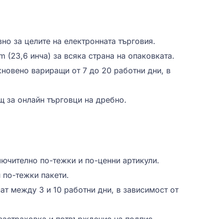
вно за целите на електронната търговия.
m (23,6 инча) за всяка страна на опаковката.
новено вариращи от 7 до 20 работни дни, в
щ за онлайн търговци на дребно.
лючително по-тежки и по-ценни артикули.
 по-тежки пакети.
т между 3 и 10 работни дни, в зависимост от