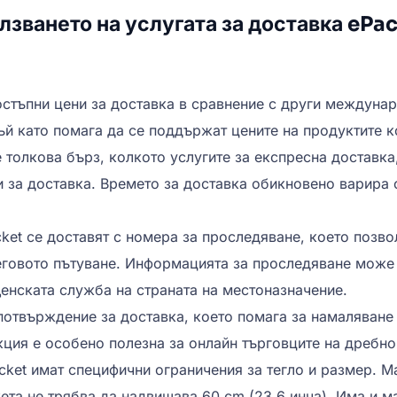
лзването на услугата за доставка ePa
остъпни цени за доставка в сравнение с други междунар
тъй като помага да се поддържат цените на продуктите 
е толкова бърз, колкото услугите за експресна доставк
за доставка. Времето за доставка обикновено варира от
cket се доставят с номера за проследяване, което позво
еговото пътуване. Информацията за проследяване може 
щенската служба на страната на местоназначение.
потвърждение за доставка, което помага за намаляване
ция е особено полезна за онлайн търговците на дребно,
cket имат специфични ограничения за тегло и размер. Ма
кета не трябва да надвишава 60 cm (23,6 инча). Има и