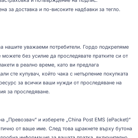
застраховка и потвърждение на подпис.
на за доставка и по-високите надбавки за тегло.
за нашите уважаеми потребители. Гордо подкрепяме
е можете без усилие да проследявате пратките си от
акети в реално време, като ви предлага
али сте купувач, който чака с нетърпение покупката
 ресурс за всички ваши нужди от проследяване на
ия за проследяване.
а „Превозвач“ и изберете „China Post EMS (ePacket)“
атично от ваше име. След това щракнете върху бутона
одробна информация за вашата пратка, включително