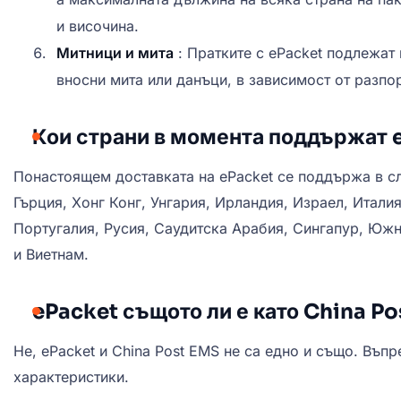
и височина.
Митници и мита
: Пратките с ePacket подлежат
вносни мита или данъци, в зависимост от разпор
Кои страни в момента поддържат 
Понастоящем доставката на ePacket се поддържа в сл
Гърция, Хонг Конг, Унгария, Ирландия, Израел, Итали
Португалия, Русия, Саудитска Арабия, Сингапур, Южн
и Виетнам.
ePacket същото ли е като China P
Не, ePacket и China Post EMS не са едно и също. Въпр
характеристики.