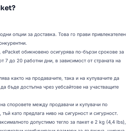
cket?
одни опции за доставка. Това го прави привлекателен
конкурентни.
а, ePacket обикновено осигурява по-бързи срокове за
 7 до 20 работни дни, в зависимост от страната на
лява както на продавачите, така и на купувачите да
да бъде достъпна чрез уебсайтове на участващите
 на споровете между продавачи и купувачи по
 тъй като предлага ниво на сигурност и сигурност.
ксималното допустимо тегло за пакет е 2 kg (4,4 lbs),
 максимални комбинирани размери за дължина, ширина