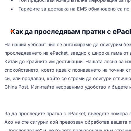
Той предоставя изчерпателна информация за пр
Тарифите за доставка на EMS обикновено са по-
Как да проследявам пратки с ePac
На нашия уебсайт ние се ангажираме да осигурим бе
проследяването на ePacket, заедно с широка гама от д
Китай до крайните им дестинации. Нашата лесна за и
спокойствието, което идва с познаването на точния с
си, или продавач, който се стреми да осигури отличн
China Post. Изпитайте несравнимо удобство и бъдете
За да проследите пратка с ePacket, въведете номера 
Ако не сте сигурни кой превозвач обработва вашата 
„Проследяване“ и ще бъдете пренасочени към страниц