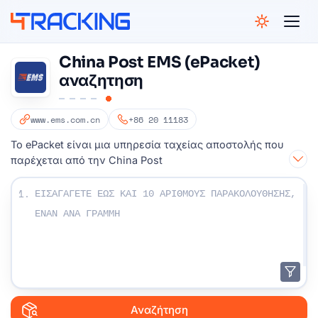
4Tracking
China Post EMS (ePacket)
αναζητηση
www.ems.com.cn
+86 20 11183
Το ePacket είναι μια υπηρεσία ταχείας αποστολής που
παρέχεται από την China Post
Εισαγάγετε τους αριθμούς παρακολούθησης:
1.
Αναζήτηση