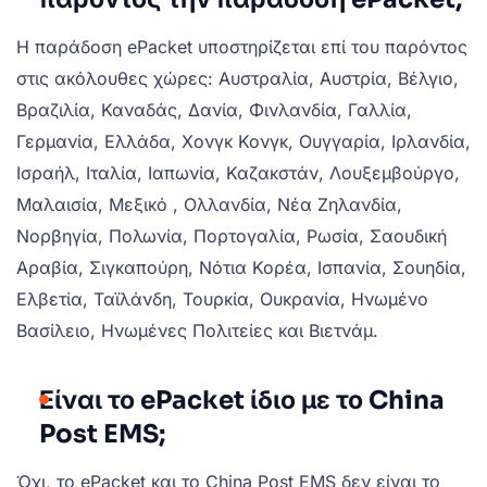
Η παράδοση ePacket υποστηρίζεται επί του παρόντος
στις ακόλουθες χώρες: Αυστραλία, Αυστρία, Βέλγιο,
Βραζιλία, Καναδάς, Δανία, Φινλανδία, Γαλλία,
Γερμανία, Ελλάδα, Χονγκ Κονγκ, Ουγγαρία, Ιρλανδία,
Ισραήλ, Ιταλία, Ιαπωνία, Καζακστάν, Λουξεμβούργο,
Μαλαισία, Μεξικό , Ολλανδία, Νέα Ζηλανδία,
Νορβηγία, Πολωνία, Πορτογαλία, Ρωσία, Σαουδική
Αραβία, Σιγκαπούρη, Νότια Κορέα, Ισπανία, Σουηδία,
Ελβετία, Ταϊλάνδη, Τουρκία, Ουκρανία, Ηνωμένο
Βασίλειο, Ηνωμένες Πολιτείες και Βιετνάμ.
Είναι το ePacket ίδιο με το China
Post EMS;
Όχι, το ePacket και το China Post EMS δεν είναι το