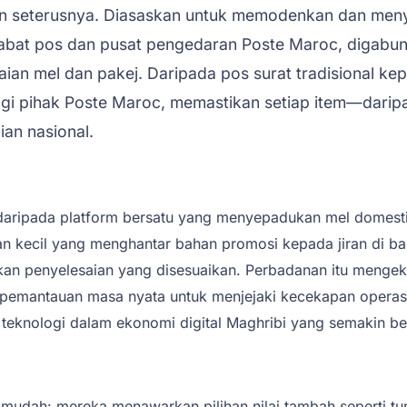
an seterusnya. Diasaskan untuk memodenkan dan meny
abat pos dan pusat pengedaran Poste Maroc, digabu
an mel dan pakej. Daripada pos surat tradisional ke
gi pihak Poste Maroc, memastikan setiap item—darip
an nasional.
ripada platform bersatu yang menyepadukan mel domestik
n kecil yang menghantar bahan promosi kepada jiran di ban
n penyelesaian yang disesuaikan. Perbadanan itu mengeka
 pemantauan masa nyata untuk menjejaki kecekapan opera
 teknologi dalam ekonomi digital Maghribi yang semakin 
mudah: mereka menawarkan pilihan nilai tambah seperti tu