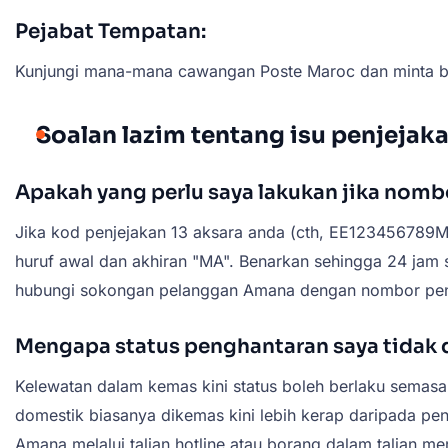
Pejabat Tempatan:
Kunjungi mana-mana cawangan Poste Maroc dan minta b
Soalan lazim tentang isu penjeja
Apakah yang perlu saya lakukan jika nom
Jika kod penjejakan 13 aksara anda (cth, EE123456789
huruf awal dan akhiran "MA". Benarkan sehingga 24 jam 
hubungi sokongan pelanggan Amana dengan nombor pen
Mengapa status penghantaran saya tidak 
Kelewatan dalam kemas kini status boleh berlaku semas
domestik biasanya dikemas kini lebih kerap daripada pen
Amana melalui talian hotline atau borang dalam talian me