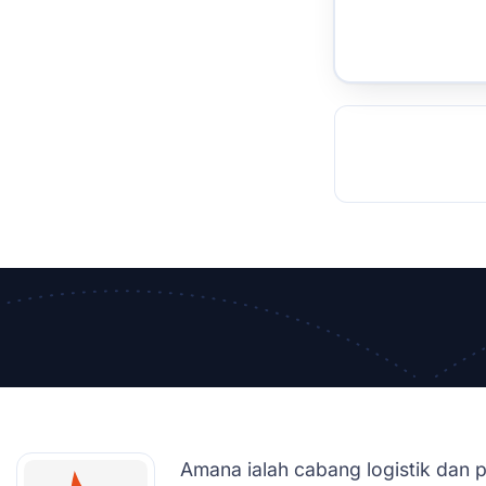
TOCKHOLM
ISTANBUL
JOHANNESBURG
MOSCOW
DUBAI
MUMBAI
SINGAPOR
BEI
RT
Amana ialah cabang logistik dan