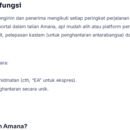
fungsi
irim dan penerima mengikuti setiap peringkat perjalanan
al dalam talian Amana, apl mudah alih atau platform penje
sit, pelepasan kastam (untuk penghantaran antarabangsa) d
ara:
idmatan (cth, “EA” untuk ekspres).
ghantaran secara unik.
n Amana?