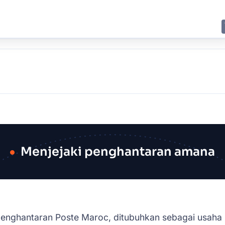
E
JING
SHANGHAI
TOKYO
SYDNEY
Menjejaki penghantaran amana
 penghantaran Poste Maroc, ditubuhkan sebagai usah