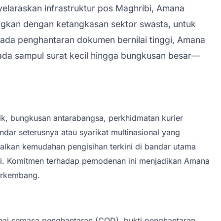
elaraskan infrastruktur pos Maghribi, Amana
ngkan dengan ketangkasan sektor swasta, untuk
pada penghantaran dokumen bernilai tinggi, Amana
ada sampul surat kecil hingga bungkusan besar—
, bungkusan antarabangsa, perkhidmatan kurier
dar seterusnya atau syarikat multinasional yang
lkan kemudahan pengisihan terkini di bandar utama
si. Komitmen terhadap pemodenan ini menjadikan Amana
berkembang.
nai semasa penghantaran (COD), bukti penghantaran