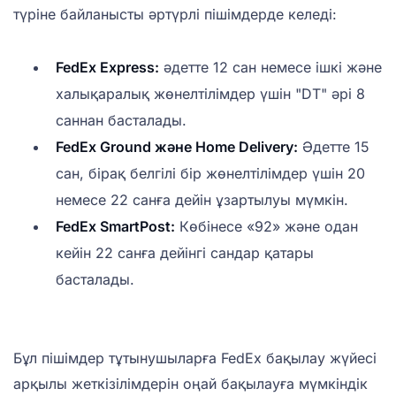
түріне байланысты әртүрлі пішімдерде келеді:
FedEx Express:
әдетте 12 сан немесе ішкі және
халықаралық жөнелтілімдер үшін "DT" әрі 8
саннан басталады.
FedEx Ground және Home Delivery:
Әдетте 15
сан, бірақ белгілі бір жөнелтілімдер үшін 20
немесе 22 санға дейін ұзартылуы мүмкін.
FedEx SmartPost:
Көбінесе «92» және одан
кейін 22 санға дейінгі сандар қатары
басталады.
Бұл пішімдер тұтынушыларға FedEx бақылау жүйесі
арқылы жеткізілімдерін оңай бақылауға мүмкіндік