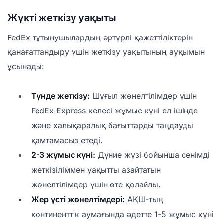
Жүкті жеткізу уақыты
FedEx тұтынушылардың әртүрлі қажеттіліктерін
қанағаттандыру үшін жеткізу уақытының ауқымын
ұсынады:
Түнде жеткізу:
Шұғыл жөнелтілімдер үшін
FedEx Express келесі жұмыс күні ел ішінде
және халықаралық бағыттарды таңдауды
қамтамасыз етеді.
2-3 жұмыс күні:
Дүние жүзі бойынша сенімді
жеткізіліммен уақытты азайтатын
жөнелтілімдер үшін өте қолайлы.
Жер үсті жөнелтімдері:
АҚШ-тың
континенттік аумағында әдетте 1-5 жұмыс күні