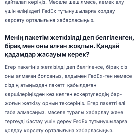
қайталап көріңіз. Мәселе шешілмесе, көмек алу
үшін еліңіздегі FedEx тұтынушыларға қолдау
көрсету орталығына хабарласыңыз.
Менің пакетім жеткізілді деп белгіленген,
бірақ мен оны алған жоқпын. Қандай
қадамдар жасауым керек?
Егер пакетіңіз жеткізілді деп белгіленсе, бірақ сіз
оны алмаған болсаңыз, алдымен FedEx-тен немесе
сіздің атыңыздан пакетті қабылдаған
көршілеріңізден кез келген ескертулердің бар-
жоғын жеткізу орнын тексеріңіз. Егер пакетті әлі
таба алмасаңыз, мәселе туралы хабарлау және
тергеуді бастау үшін дереу FedEx тұтынушыларға
қолдау көрсету орталығына хабарласыңыз.