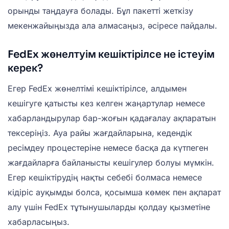
орынды таңдауға болады. Бұл пакетті жеткізу
мекенжайыңызда ала алмасаңыз, әсіресе пайдалы.
FedEx жөнелтуім кешіктірілсе не істеуім
керек?
Егер FedEx жөнелтімі кешіктірілсе, алдымен
кешігуге қатысты кез келген жаңартулар немесе
хабарландырулар бар-жоғын қадағалау ақпаратын
тексеріңіз. Ауа райы жағдайларына, кедендік
ресімдеу процестеріне немесе басқа да күтпеген
жағдайларға байланысты кешігулер болуы мүмкін.
Егер кешіктірудің нақты себебі болмаса немесе
кідіріс ауқымды болса, қосымша көмек пен ақпарат
алу үшін FedEx тұтынушыларды қолдау қызметіне
хабарласыңыз.