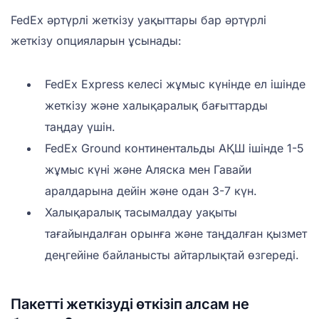
FedEx әртүрлі жеткізу уақыттары бар әртүрлі
жеткізу опцияларын ұсынады:
FedEx Express келесі жұмыс күнінде ел ішінде
жеткізу және халықаралық бағыттарды
таңдау үшін.
FedEx Ground континентальды АҚШ ішінде 1-5
жұмыс күні және Аляска мен Гавайи
аралдарына дейін және одан 3-7 күн.
Халықаралық тасымалдау уақыты
тағайындалған орынға және таңдалған қызмет
деңгейіне байланысты айтарлықтай өзгереді.
Пакетті жеткізуді өткізіп алсам не