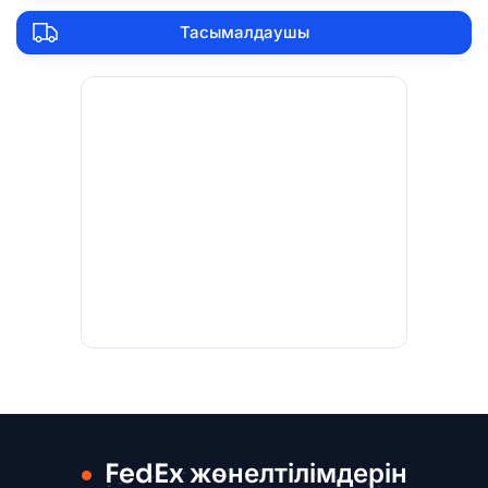
Тасымалдаушы
FedEx жөнелтілімдерін