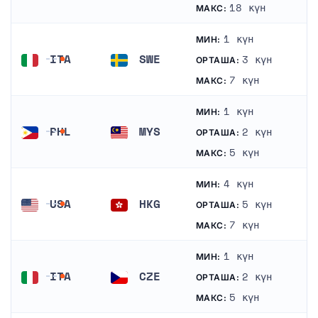
АҚШ
Қытай
18 күн
МАКС:
1 күн
МИН:
ITA
SWE
3 күн
ОРТАША:
Италия
Швеция
7 күн
МАКС:
1 күн
МИН:
PHL
MYS
2 күн
ОРТАША:
Филиппиндер
Малайзия
5 күн
МАКС:
4 күн
МИН:
USA
HKG
5 күн
ОРТАША:
АҚШ
Гонконг
7 күн
МАКС:
1 күн
МИН:
ITA
CZE
2 күн
ОРТАША:
Италия
Чехия
5 күн
МАКС: