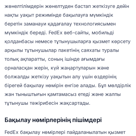
жөнелтілімдерін жөнелтуден бастап жеткізуге дейін
нақты уақыт режимінде бақылауға мүмкіндік
беретін заманауи қадағалау технологиясымен
мүмкіндік береді. FedEx веб-сайты, мобильді
қолданбасы немесе тұтынушыларға қызмет көрсету
арқылы тұтынушылар пакетінің саяхаты туралы
толық ақпаратты, соның ішінде ағымдағы
орналасқан жерін, күй жаңартуларын және
болжалды жеткізу уақытын алу үшін өздерінің
бірегей бақылау нөмірін енгізе алады. Бұл мөлдірлік
жан тыныштығын қамтамасыз етеді және жалпы
тұтынушы тәжірибесін жақсартады.
Бақылау нөмірлерінің пішімдері
FedEx бақылау нөмірлері пайдаланылатын қызмет