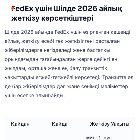
FedEx үшін Шілде 2026 айлық
жеткізу көрсеткіштері
Шілде 2026 айында FedEx үшін әзірленген кешенді
айлық жеткізу есебі тек жеткізілгені расталған
жіберілімдерге негізделеді және бастапқы
орындағыдан тағайындалған жерге дейінгі ең
жылдам, орташа және ең баяу транзиттік
уақыттарды егжей-тегжейлі көрсетеді. Транзитте әлі
де бар жіберілімдер дәл және сенімді мәліметтер
үшін есепке алынбайды.
Қайдан
Қайда
Жеткізу Уақыты
1 күн
МИН: