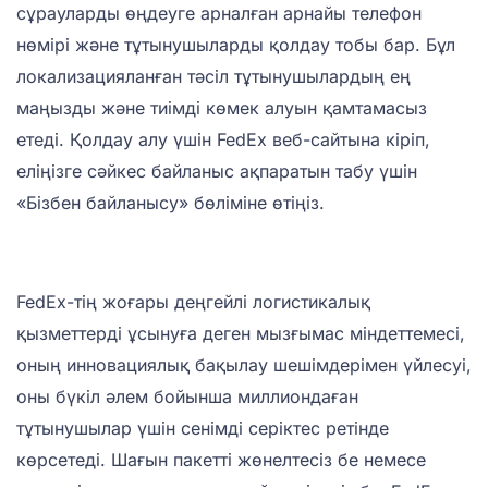
сұрауларды өңдеуге арналған арнайы телефон
нөмірі және тұтынушыларды қолдау тобы бар. Бұл
локализацияланған тәсіл тұтынушылардың ең
маңызды және тиімді көмек алуын қамтамасыз
етеді. Қолдау алу үшін FedEx веб-сайтына кіріп,
еліңізге сәйкес байланыс ақпаратын табу үшін
«Бізбен байланысу» бөліміне өтіңіз.
FedEx-тің жоғары деңгейлі логистикалық
қызметтерді ұсынуға деген мызғымас міндеттемесі,
оның инновациялық бақылау шешімдерімен үйлесуі,
оны бүкіл әлем бойынша миллиондаған
тұтынушылар үшін сенімді серіктес ретінде
көрсетеді. Шағын пакетті жөнелтесіз бе немесе