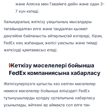
және Аляска мен Гавайиге дейін және одан 3-
7 күн кетеді.
Халықаралық жеткізу уақытының мысалдары
тағайындалған елге және таңдалған қызмет
деңгейіне байланысты айтарлықтай өзгереді, бірақ
FedEx кең жаһандық желісі уақтылы және тиімді
жеткізуді қамтамасыз етеді.
Жеткізу мәселелері бойынша
FedEx компаниясына хабарласу
Жеткізулеріңізге қатысты кез келген мәселелер
немесе мәселелер бойынша еліңіздегі FedEx
тұтынушыларды қолдау орталығына хабарласу
ұсынылады, өйткені әр аймақта сол елге тән