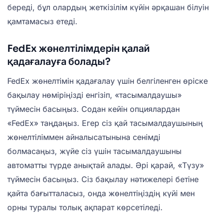
береді, бұл олардың жеткізілім күйін әрқашан білуін
қамтамасыз етеді.
FedEx жөнелтілімдерін қалай
қадағалауға болады?
FedEx жөнелтімін қадағалау үшін белгіленген өріске
бақылау нөміріңізді енгізіп, «тасымалдаушы»
түймесін басыңыз. Содан кейін опциялардан
«FedEx» таңдаңыз. Егер сіз қай тасымалдаушының
жөнелтіліммен айналысатынына сенімді
болмасаңыз, жүйе сіз үшін тасымалдаушыны
автоматты түрде анықтай алады. Әрі қарай, «Түзу»
түймесін басыңыз. Сіз бақылау нәтижелері бетіне
қайта бағытталасыз, онда жөнелтіңіздің күйі мен
орны туралы толық ақпарат көрсетіледі.