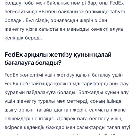
қолдау тобы мен байланыс нөмірі бар, оны FedEx
веб-сайтында «Бізбен байланыс» бөлімінде табуға
болады. Бұл сіздің орналасқан жеріңіз бен
жөнелтуіңізге қатысты ең маңызды көмекті алуға
кепілдік береді.
FedEx арқылы жеткізу құнын қалай
бағалауға болады?
FedEx жөнелтімі үшін жеткізу құнын бағалау үшін
FedEx веб-сайтында қолжетімді тарифтерді анықтау
құралын пайдалануға болады. Болжалды құнын алу
үшін жөнелту туралы мәліметтерді, соның ішінде
шығу орнын, тағайындалған жерін, салмағын және
өлшемдерін енгізіңіз. Дәлірек баға белгілеу үшін,
әсіресе кедендік баждар мен салықтарды талап етуі