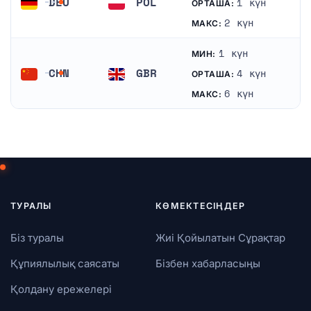
DEU
POL
1 күн
ОРТАША:
Германия
Польша
2 күн
МАКС:
1 күн
МИН:
CHN
GBR
4 күн
ОРТАША:
Қытай
Біріккен Корольдігі
6 күн
МАКС:
ТУРАЛЫ
КӨМЕКТЕСІҢДЕР
Біз туралы
Жиі Қойылатын Сұрақтар
Құпиялылық саясаты
Бізбен хабарласыңы
Қолдану ережелері