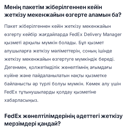
Менің пакетім жіберілгеннен кейін
жеткізу мекенжайын өзгерте аламын ба?
Пакет жіберілгеннен кейін жеткізу мекенжайын
өзгерту кейбір жағдайларда FedEx Delivery Manager
қызметі арқылы мүмкін болады. Бұл қызмет
алушыларға жеткізу мәліметтерін, соның ішінде
жеткізу мекенжайын өзгертуге мүмкіндік береді.
Дегенмен, қолжетімділік жөнелтімнің ағымдағы
күйіне және пайдаланылатын нақты қызметке
байланысты әр түрлі болуы мүмкін. Көмек алу үшін
FedEx тұтынушыларды қолдау қызметіне
хабарласыңыз.
FedEx жөнелтілімдерінің әдеттегі жеткізу
мерзімдері қандай?