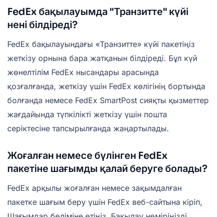
FedEx бақылауымда "Транзитте" күйі
нені білдіреді?
FedEx бақылауындағы «Транзитте» күйі пакетіңіз
жеткізу орнына бара жатқанын білдіреді. Бұл күй
жөнелтілім FedEx нысандары арасында
қозғалғанда, жеткізу үшін FedEx көлігінің бортында
болғанда немесе FedEx SmartPost сияқты қызметтер
жағдайында түпкілікті жеткізу үшін пошта
серіктесіне тапсырылғанда жаңартылады.
Жоғалған немесе бүлінген FedEx
пакетіне шағымды қалай беруге болады?
FedEx арқылы жоғалған немесе зақымдалған
пакетке шағым беру үшін FedEx веб-сайтына кіріп,
Шағымдар бөліміне өтіңіз. Бақылау нөміріңізді,