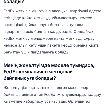
болады?
FedEx жеткізілімін өткізіп алсаңыз, жүргізуші әдетте
есігіңізде қайта жеткізуді ұйымдастыру немесе
пакетіңізді қайдан алуға болатыны туралы
ақпаратпен есік белгісін қалдырады. Сондай-ақ,
FedEx жеткізу менеджерін қайта жеткізуді сұрау
немесе алып кету үшін пакетті FedEx орнына қайта
бағыттау үшін пайдалануға болады.
Менің жөнелтуімде мәселе туындаса,
FedEx компаниясымен қалай
байланысуға болады?
Жөнелтуіңізге қатысты кез келген мәселелер
бойынша еліңізге тән FedEx тұтынушыларды қолдау
қызметіне хабарласу ұсынылады. Әр елдің өз