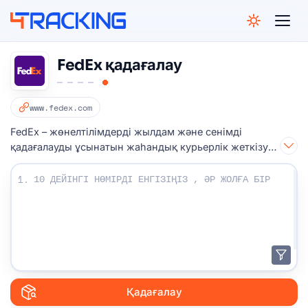
4Tracking
FedEx қадағалау
www.fedex.com
FedEx – жөнелтілімдерді жылдам және сенімді
қадағалауды ұсынатын жаһандық курьерлік жеткізу
қызметтері компаниясы.
Бақылау нөмірлеріңізді енгізіңіз:
1.
Қадағалау