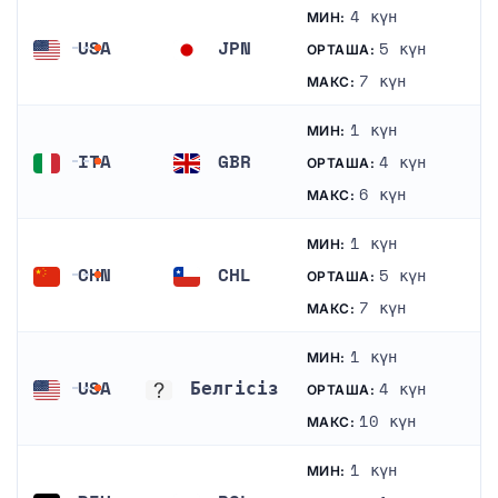
4 күн
МИН:
USA
JPN
5 күн
ОРТАША:
АҚШ
Жапония
7 күн
МАКС:
1 күн
МИН:
ITA
GBR
4 күн
ОРТАША:
Италия
Біріккен Корольдігі
6 күн
МАКС:
1 күн
МИН:
CHN
CHL
5 күн
ОРТАША:
Қытай
Чили
7 күн
МАКС:
1 күн
МИН:
USA
Белгісіз
4 күн
ОРТАША:
АҚШ
Белгісіз
10 күн
МАКС:
1 күн
МИН: