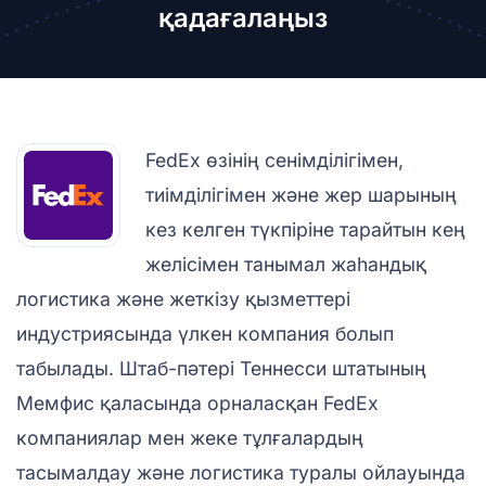
қадағалаңыз
FedEx өзінің сенімділігімен,
тиімділігімен және жер шарының
кез келген түкпіріне тарайтын кең
желісімен танымал жаһандық
логистика және жеткізу қызметтері
индустриясында үлкен компания болып
табылады. Штаб-пәтері Теннесси штатының
Мемфис қаласында орналасқан FedEx
компаниялар мен жеке тұлғалардың
тасымалдау және логистика туралы ойлауында