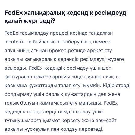
FedEx халықаралық кедендік ресімдеуді
қалай жүргізеді?
FedEx тасымалдау процесі кезінде таңдалған
Incoterm-ге байланысты жіберушінің немесе
алушының атынан брокер ретінде әрекет ету
арқылы халықаралық кедендік ресімдеуді жүзеге
асырады. FedEx кедендік ресімдеу үшін шот-
фактуралар немесе арнайы лицензиялар сияқты
қосымша құжаттарды талап етуі мүмкін. Кідірістерді
болдырмау үшін барлық құжаттардың дәл және
толық болуын қамтамасыз ету маңызды. FedEx
кедендік процестерді тиімді шарлау үшін
тұтынушыларға қызмет көрсету және веб-сайт
арқылы нұсқаулық пен қолдау көрсетеді.