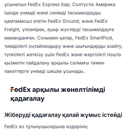
ұсынатын FedEx Express бар; Солтүстік Америка
ішінде үнемді және сенімді тасымалдауды
қамтамасыз ететін FedEx Ground; және FedEx
Freight, үлкенірек, ауыр жүктерді тасымалдауға
маманданған. Сонымен қатар, FedEx SmartPost,
тиімділікті оңтайландыру және шығындарды азайту,
түпкілікті жеткізу үшін FedEx және жергілікті пошта
қызметін пайдалану арқылы салмағы төмен
пакеттерге үнемді шешім ұсынады.
FedEx арқылы жөнелтілімді
қадағалау
Жіберуді қадағалау қалай жұмыс істейді
FedEx өз тұтынушыларына өздерінің