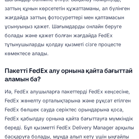
заттың құнын көрсететін құжаттаманы, ал бүлінген
жағдайда заттың фотосуреттері мен қаптамасын
ұсынуыңыз қажет. Шағымдарды онлайн беруге
болады және қажет болған жағдайда FedEx
тұтынушыларды қолдау қызметі сізге процесте
көмектесе алады.
Пакетті FedEx алу орнына қайта бағыттай
аламын ба?
Иә, FedEx алушыларға пакеттерді FedEx кеңсесіне,
FedEx жөнелту орталықтарына және рұқсат етілген
FedEx бөлшек сауда серіктес орындарына қоса,
FedEx қабылдау орнына қайта бағыттауға мүмкіндік
береді. Бұл қызметті FedEx Delivery Manager арқылы
басқаруға болады, мұнда алып кету үшін ыңғайлы