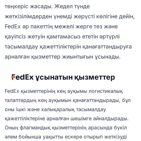
төңкеріс жасады. Жедел түнде
жеткізілімдерден үнемді жерүсті көлігіне дейін,
FedEx әр пакеттің межелі жерге тез және
қауіпсіз жетуін қамтамасыз ететін әртүрлі
тасымалдау қажеттіліктерін қанағаттандыруға
арналған қызметтер жиынтығын ұсынады.
FedEx ұсынатын қызметтер
FedEx қызметтерінің кең ауқымы логистикалық
талаптардың кең ауқымын қанағаттандырады, бұл
оны ішкі және халықаралық тасымалдау
қажеттіліктеріне арналған шешімге айналдырады.
Оның флагмандық қызметтерінің арасында бүкіл
әлем бойынша уақытты ескере отырып жеткізуді