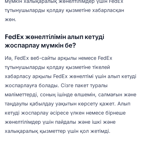
мүмкін халықаралық жөнелтілімдер үшін FedEx
тұтынушыларды қолдау қызметіне хабарласқан
жөн.
FedEx жөнелтілімін алып кетуді
жоспарлау мүмкін бе?
Иә, FedEx веб-сайты арқылы немесе FedEx
тұтынушыларды қолдау қызметіне тікелей
хабарласу арқылы FedEx жөнелтімі үшін алып кетуді
жоспарлауға болады. Сізге пакет туралы
мәліметтерді, соның ішінде өлшемін, салмағын және
таңдаулы қабылдау уақытын көрсету қажет. Алып
кетуді жоспарлау әсіресе үлкен немесе бірнеше
жөнелтілімдер үшін пайдалы және ішкі және
халықаралық қызметтер үшін қол жетімді.