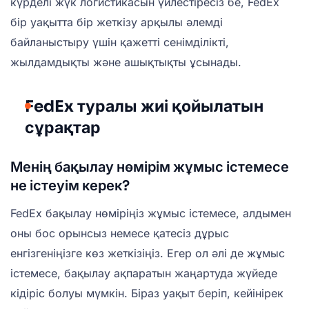
күрделі жүк логистикасын үйлестіресіз бе, FedEx
бір уақытта бір жеткізу арқылы әлемді
байланыстыру үшін қажетті сенімділікті,
жылдамдықты және ашықтықты ұсынады.
FedEx туралы жиі қойылатын
сұрақтар
Менің бақылау нөмірім жұмыс істемесе
не істеуім керек?
FedEx бақылау нөміріңіз жұмыс істемесе, алдымен
оны бос орынсыз немесе қатесіз дұрыс
енгізгеніңізге көз жеткізіңіз. Егер ол әлі де жұмыс
істемесе, бақылау ақпаратын жаңартуда жүйеде
кідіріс болуы мүмкін. Біраз уақыт беріп, кейінірек