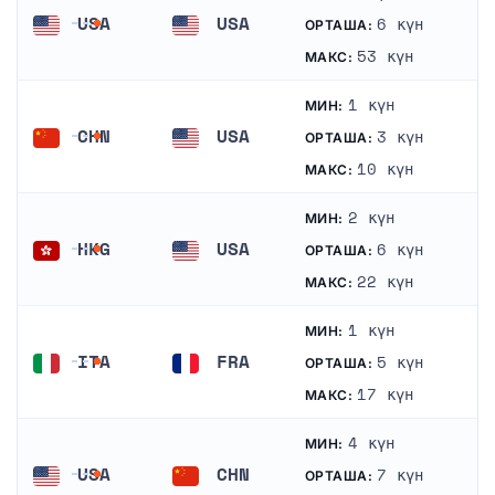
USA
USA
6 күн
ОРТАША:
АҚШ
АҚШ
53 күн
МАКС:
1 күн
МИН:
CHN
USA
3 күн
ОРТАША:
Қытай
АҚШ
10 күн
МАКС:
2 күн
МИН:
HKG
USA
6 күн
ОРТАША:
Гонконг
АҚШ
22 күн
МАКС:
1 күн
МИН:
ITA
FRA
5 күн
ОРТАША:
Италия
Франция
17 күн
МАКС:
4 күн
МИН:
USA
CHN
7 күн
ОРТАША: