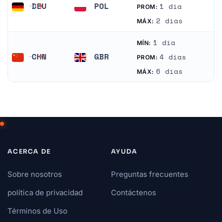
DEU
POL
1 día
PROM:
Alemania
Polonia
2 días
MÁX:
1 día
MÍN:
CHN
GBR
4 días
PROM:
China
Reino Unido
6 días
MÁX:
ACERCA DE
AYUDA
Sobre nosotros
Preguntas frecuentes
política de privacidad
Contáctenos
Términos de Uso