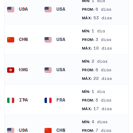
1 día
MÍN:
USA
USA
6 días
PROM:
Estados Unidos
Estados Unidos
53 días
MÁX:
1 día
MÍN:
CHN
USA
3 días
PROM:
China
Estados Unidos
10 días
MÁX:
2 días
MÍN:
HKG
USA
6 días
PROM:
Hong Kong
Estados Unidos
22 días
MÁX:
1 día
MÍN:
ITA
FRA
5 días
PROM:
Italia
Francia
17 días
MÁX:
4 días
MÍN:
USA
CHN
7 días
PROM: