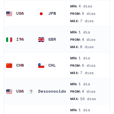
4 días
MÍN:
USA
JPN
5 días
PROM:
Estados Unidos
Japón
7 días
MÁX:
1 día
MÍN:
ITA
GBR
4 días
PROM:
Italia
Reino Unido
6 días
MÁX:
1 día
MÍN:
CHN
CHL
5 días
PROM:
China
Chile
7 días
MÁX:
1 día
MÍN:
USA
Desconocido
4 días
PROM:
Estados Unidos
Desconocido
10 días
MÁX:
1 día
MÍN: