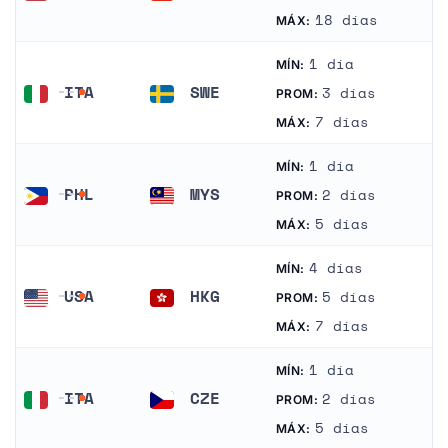
Estados Unidos
China
18 días
MÁX:
1 día
MÍN:
ITA
SWE
3 días
PROM:
Italia
Suecia
7 días
MÁX:
1 día
MÍN:
PHL
MYS
2 días
PROM:
Filipinas
Malasia
5 días
MÁX:
4 días
MÍN:
USA
HKG
5 días
PROM:
Estados Unidos
Hong Kong
7 días
MÁX:
1 día
MÍN:
ITA
CZE
2 días
PROM:
Italia
República Checa
5 días
MÁX: