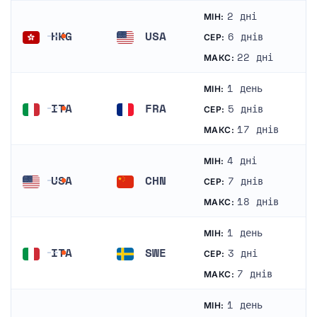
2 дні
МІН:
HKG
USA
6 днів
СЕР:
Гонконг
Сполучені Штати Америки
22 дні
МАКС:
1 день
МІН:
ITA
FRA
5 днів
СЕР:
Італія
Франція
17 днів
МАКС:
4 дні
МІН:
USA
CHN
7 днів
СЕР:
Сполучені Штати Америки
Китай
18 днів
МАКС:
1 день
МІН:
ITA
SWE
3 дні
СЕР:
Італія
Швеція
7 днів
МАКС:
1 день
МІН: