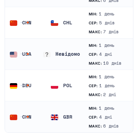
6 днів
МАКС:
1 день
МІН:
CHN
CHL
5 днів
СЕР:
Китай
Чилі
7 днів
МАКС:
1 день
МІН:
USA
Невідомо
4 дні
СЕР:
Сполучені Штати Америки
Невідомо
10 днів
МАКС:
1 день
МІН:
DEU
POL
1 день
СЕР:
Німеччина
Польща
2 дні
МАКС:
1 день
МІН:
CHN
GBR
4 дні
СЕР:
Китай
Велика Британія
6 днів
МАКС: