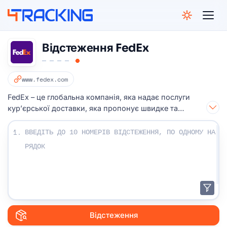
4Tracking
Відстеження FedEx
www.fedex.com
FedEx – це глобальна компанія, яка надає послуги
кур’єрської доставки, яка пропонує швидке та
надійне відстеження відправлень.
Введіть свої номери відстеження:
1.
Відстеження