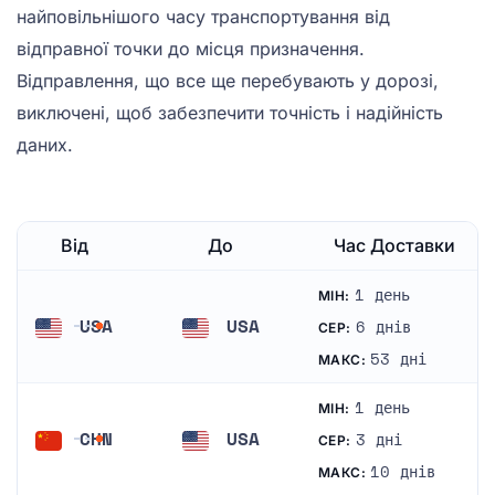
найповільнішого часу транспортування від
відправної точки до місця призначення.
Відправлення, що все ще перебувають у дорозі,
виключені, щоб забезпечити точність і надійність
даних.
Від
До
Час Доставки
1 день
МІН:
USA
USA
6 днів
СЕР:
Сполучені Штати Америки
Сполучені Штати Америки
53 дні
МАКС:
1 день
МІН:
CHN
USA
3 дні
СЕР:
Китай
Сполучені Штати Америки
10 днів
МАКС: