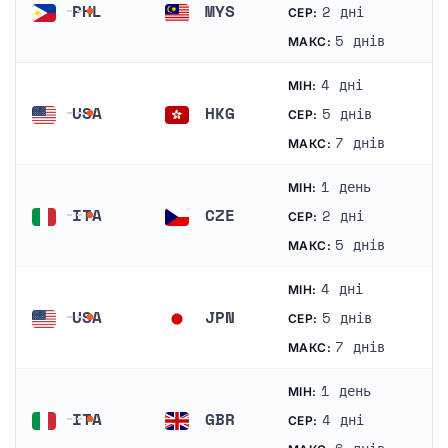
PHL
MYS
2 дні
СЕР:
Філіппіни
Малайзія
5 днів
МАКС:
4 дні
МІН:
USA
HKG
5 днів
СЕР:
Сполучені Штати Америки
Гонконг
7 днів
МАКС:
1 день
МІН:
ITA
CZE
2 дні
СЕР:
Італія
Чехія
5 днів
МАКС:
4 дні
МІН:
USA
JPN
5 днів
СЕР:
Сполучені Штати Америки
Японія
7 днів
МАКС:
1 день
МІН:
ITA
GBR
4 дні
СЕР:
Італія
Велика Британія