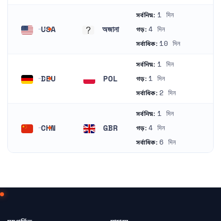
1 দিন
সর্বনিম্ন:
USA
অজানা
4 দিন
গড়:
মার্কিন যুক্তরাষ্ট্র
অজানা
10 দিন
সর্বাধিক:
1 দিন
সর্বনিম্ন:
DEU
POL
1 দিন
গড়:
জার্মানি
পোল্যান্ড
2 দিন
সর্বাধিক:
1 দিন
সর্বনিম্ন:
CHN
GBR
4 দিন
গড়:
চীন
যুক্তরাজ্য
6 দিন
সর্বাধিক: