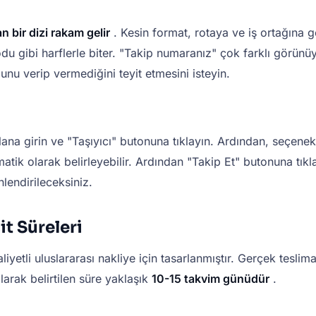
n bir dizi rakam gelir
. Kesin format, rotaya ve iş ortağına g
u gibi harflerle biter. "Takip numaranız" çok farklı görünüy
unu verip vermediğini teyit etmesini isteyin.
alana girin ve "Taşıyıcı" butonuna tıklayın. Ardından,
seçenekl
matik olarak belirleyebilir. Ardından "Takip Et" butonuna tı
nlendirileceksiniz.
t Süreleri
iyetli uluslararası nakliye için tasarlanmıştır. Gerçek teslim
larak belirtilen süre yaklaşık
10-15 takvim günüdür
.