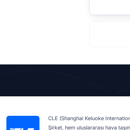
TOCKHOLM
ISTANBUL
JOHANNESBURG
MOSCOW
DUBAI
MUMBAI
SINGAPOR
BEI
RT
CLE (Shanghai Keluoke International
Şirket, hem uluslararası hava taşı