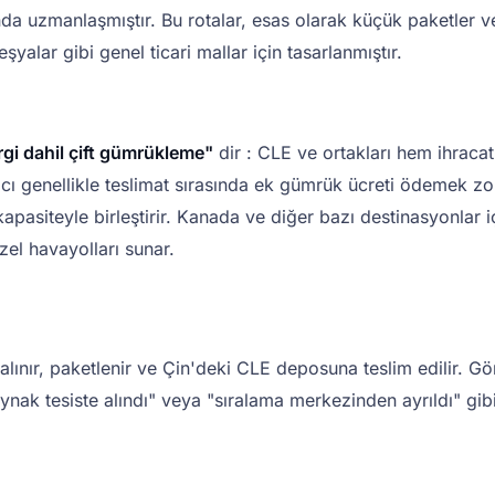
da uzmanlaşmıştır. Bu rotalar, esas olarak küçük paketler ve 
eşyalar gibi genel ticari mallar için tasarlanmıştır.
rgi dahil çift gümrükleme"
dir : CLE ve ortakları hem ihracat
alıcı genellikle teslimat sırasında ek gümrük ücreti ödemek 
bir kapasiteyle birleştirir. Kanada ve diğer bazı destinasyonla
zel havayolları sunar.
lınır, paketlenir ve Çin'deki CLE deposuna teslim edilir. Gön
ynak tesiste alındı" veya "sıralama merkezinden ayrıldı" gib