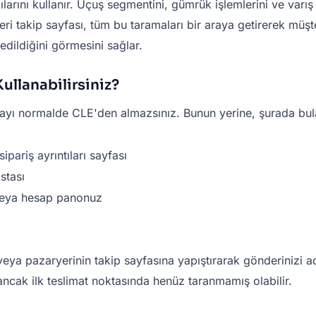
cılarını kullanır. Uçuş segmentini, gümrük işlemlerini ve var
nderi takip sayfası, tüm bu taramaları bir araya getirerek müşt
edildiğini görmesini sağlar.
ullanabilirsiniz?
arayı normalde CLE'den almazsınız. Bunun yerine, şurada bula
pariş ayrıntıları sayfası
stası
 veya hesap panonuz
veya pazaryerinin takip sayfasına yapıştırarak gönderinizi 
ncak ilk teslimat noktasında henüz taranmamış olabilir.