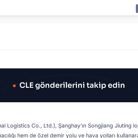
E
JING
SHANGHAI
TOKYO
SYDNEY
CLE gönderilerini takip edin
 Logistics Co., Ltd.), Şanghay'ın Songjiang Jiuting lojis
macılığı hem de özel demir yolu ve hava yolları kullana