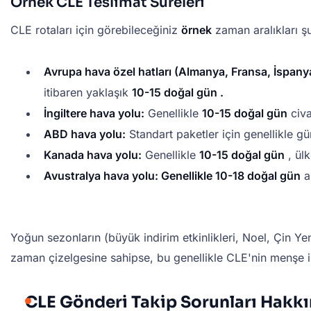
Örnek CLE Teslimat Süreleri
CLE rotaları için görebileceğiniz
örnek
zaman aralıkları şu
Avrupa hava özel hatları (Almanya, Fransa, İspanya
itibaren yaklaşık
10-15 doğal gün .
İngiltere hava yolu:
Genellikle
10-15 doğal gün
civa
ABD hava yolu:
Standart paketler için genellikle g
Kanada hava yolu:
Genellikle
10-15 doğal gün
, ülk
Avustralya hava yolu: Genellikle
10-18 doğal gün
ar
Yoğun sezonların (büyük indirim etkinlikleri, Noel, Çin Ye
zaman çizelgesine sahipse, bu genellikle CLE'nin menşe 
CLE Gönderi Takip Sorunları Hakkı