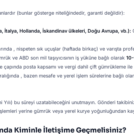
nlardır (bunlar gösterge niteliğindedir, garanti değildir):
, İtalya, Hollanda, İskandinav ülkeleri, Doğu Avrupa, vb.):
G
rında , nispeten sık uçuşlar (haftada birkaç) ve varışta pro
ümrük ve ABD son mil taşıyıcısının iş yüküne bağlı olarak
10-
e çapında posta kapsamı ve vergi dahil çift gümrükleme ile güv
alığında , bazen mesafe ve yerel işlem sürelerine bağlı olar
ni Yılı) bu süreyi uzatabileceğini unutmayın. Gönderi takibi
işlemleri yerine gümrük veya yerel kurye yoğunluğundan ka
nda Kiminle İletişime Geçmelisiniz?