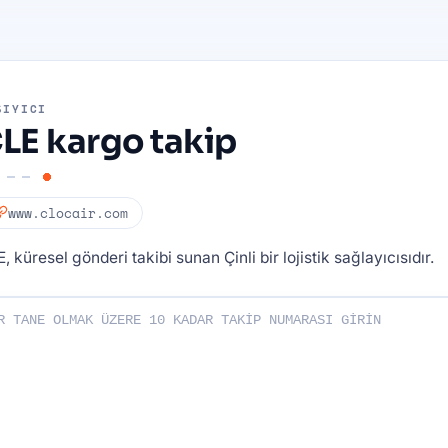
ŞIYICI
LE kargo takip
www.clocair.com
, küresel gönderi takibi sunan Çinli bir lojistik sağlayıcısıdır.
ı girin: