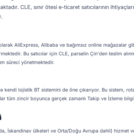
ktadır. CLE, sınır ötesi e-ticaret satıcılarının ihtiyaçla
r.
olarak AliExpress, Alibaba ve bağımsız online mağazalar gibi 
ermektedir. Bu satıcılar için CLE, parselin Çin'den teslim al
tüm süreci yönetmektedir.
kendi lojistik BT sistemini de öne çıkarıyor. Bu sistem, rota
dar tüm zincir boyunca gerçek zamanlı Takip ve İzleme bilgil
i
a, İskandinav ülkeleri ve Orta/Doğu Avrupa dahil) hizmet ver