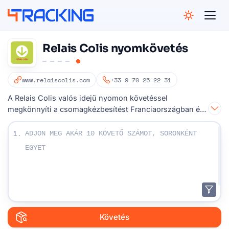
4Tracking
Relais Colis nyomkövetés
www.relaiscolis.com
+33 9 70 25 22 31
A Relais Colis valós idejű nyomon követéssel
megkönnyíti a csomagkézbesítést Franciaországban és
Belgiumban.
Írja be a követési számát:
1.
Követés