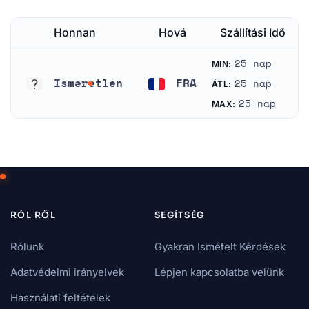
Honnan
Hová
Szállítási Idő
25 nap
MIN:
Ismeretlen
FRA
25 nap
ÁTL:
Ismeretlen
Franciaország
25 nap
MAX:
RÓL RŐL
SEGÍTSÉG
Rólunk
Gyakran Ismételt Kérdések
Adatvédelmi irányelvek
Lépjen kapcsolatba velünk
Használati feltételek