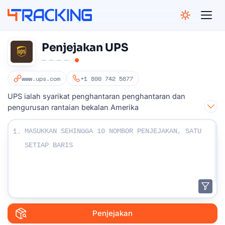
4Tracking
Penjejakan UPS
www.ups.com
+1 800 742 5877
UPS ialah syarikat penghantaran penghantaran dan
pengurusan rantaian bekalan Amerika
Masukkan nombor Penjejakan Anda :
1.
Penjejakan