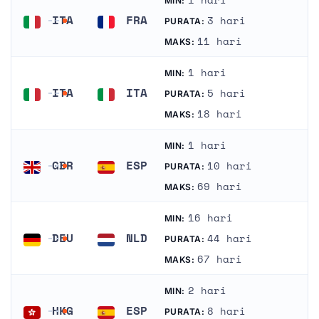
1 hari
MIN:
ITA
FRA
3 hari
PURATA:
Itali
Perancis
11 hari
MAKS:
1 hari
MIN:
ITA
ITA
5 hari
PURATA:
Itali
Itali
18 hari
MAKS:
1 hari
MIN:
GBR
ESP
10 hari
PURATA:
Britania Raya
Sepanyol
69 hari
MAKS:
16 hari
MIN:
DEU
NLD
44 hari
PURATA:
Jerman
Belanda
67 hari
MAKS:
2 hari
MIN:
HKG
ESP
8 hari
PURATA: