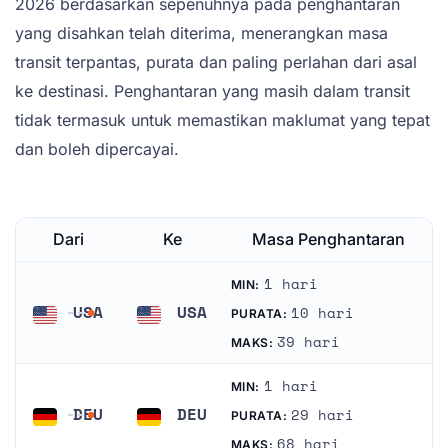
2026 berdasarkan sepenuhnya pada penghantaran
yang disahkan telah diterima, menerangkan masa
transit terpantas, purata dan paling perlahan dari asal
ke destinasi. Penghantaran yang masih dalam transit
tidak termasuk untuk memastikan maklumat yang tepat
dan boleh dipercayai.
Dari
Ke
Masa Penghantaran
1 hari
MIN:
USA
USA
10 hari
PURATA:
Amerika Syarikat
Amerika Syarikat
39 hari
MAKS:
1 hari
MIN:
DEU
DEU
29 hari
PURATA:
Jerman
Jerman
68 hari
MAKS: