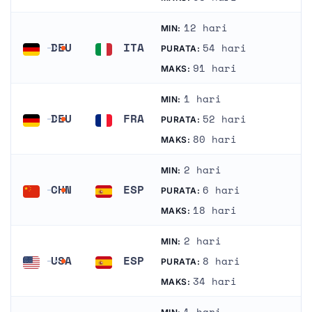
12 hari
MIN:
DEU
ITA
54 hari
PURATA:
Jerman
Itali
91 hari
MAKS:
1 hari
MIN:
DEU
FRA
52 hari
PURATA:
Jerman
Perancis
80 hari
MAKS:
2 hari
MIN:
CHN
ESP
6 hari
PURATA:
China
Sepanyol
18 hari
MAKS:
2 hari
MIN:
USA
ESP
8 hari
PURATA:
Amerika Syarikat
Sepanyol
34 hari
MAKS: