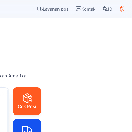
Layanan pos
Kontak
ID
okan Amerika
Cek Resi