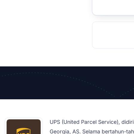
TOCKHOLM
ISTANBUL
JOHANNESBURG
MOSCOW
DUBAI
MUMBAI
SINGAPOR
BEI
RT
UPS (United Parcel Service), didi
Georgia, AS. Selama bertahun-tah