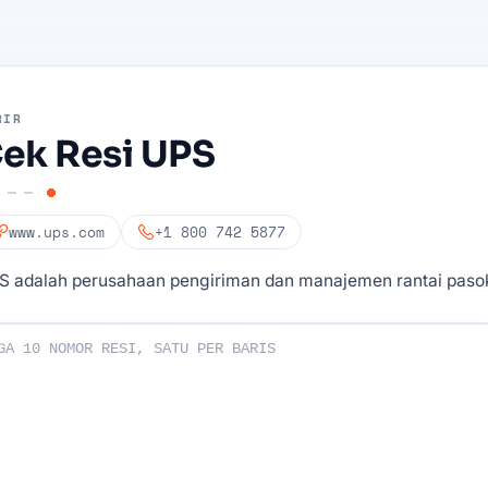
RIR
ek Resi UPS
www.ups.com
+1 800 742 5877
S adalah perusahaan pengiriman dan manajemen rantai pas
esi Anda: