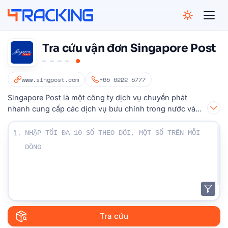
4Tracking
Tra cứu vận đơn Singapore Post
www.singpost.com
+65 6222 5777
Singapore Post là một công ty dịch vụ chuyển phát
nhanh cung cấp các dịch vụ bưu chính trong nước và
quốc tế.
Nhập số Theo dõi của bạn:
1.
Tra cứu