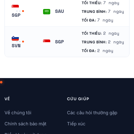
7 ngày
TỐI THIỂU:
SAU
7 ngày
TRUNG BÌNH:
SGP
Ả Rập Xê-út
7 ngày
TỐI ĐA:
Singapore
2 ngày
TỐI THIỂU:
SGP
2 ngày
TRUNG BÌNH:
SVN
Singapore
2 ngày
TỐI ĐA:
Slovenia
VỀ
CỨU GIÚP
Về chúng tôi
Các câu hỏi thường gặp
Chính sách bảo mật
Tiếp xúc