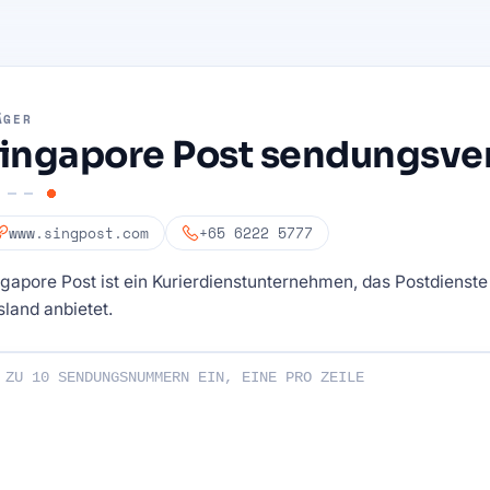
ÄGER
ingapore Post sendungsve
www.singpost.com
+65 6222 5777
gapore Post ist ein Kurierdienstunternehmen, das Postdienste
land anbietet.
endungsnummern ein: