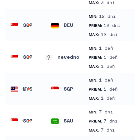
Čína
Singapur
3 dni
MAX:
12 dní
MIN:
SGP
DEU
12 dní
PRIEM:
Singapur
Nemecko
12 dní
MAX:
1 deň
MIN:
SGP
nevedno
1 deň
PRIEM:
Singapur
nevedno
1 deň
MAX:
1 deň
MIN:
MYS
SGP
1 deň
PRIEM:
Malajzia
Singapur
1 deň
MAX:
7 dní
MIN:
SGP
SAU
7 dní
PRIEM:
Singapur
Saudská Arábia
7 dní
MAX: