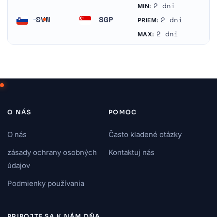
2 dni
MIN:
SVN
SGP
2 dni
PRIEM:
Slovinsko
Singapur
2 dni
MAX:
O NÁS
POMOC
O nás
Často kladené otázky
zásady ochrany osobných
Kontaktuj nás
údajov
Podmienky používania
PRIPOJTE SA K NÁM DŇA