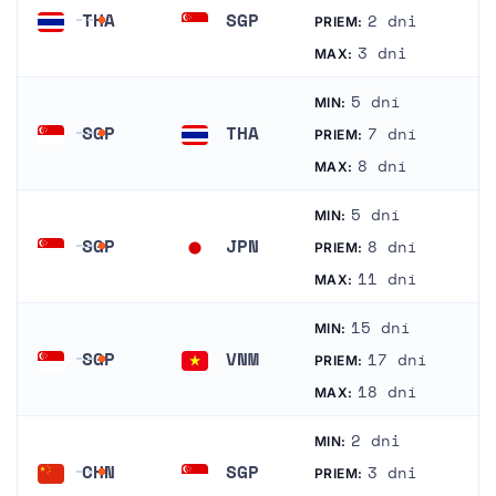
THA
SGP
2 dni
PRIEM:
Thajsko
Singapur
3 dni
MAX:
5 dní
MIN:
SGP
THA
7 dní
PRIEM:
Singapur
Thajsko
8 dní
MAX:
5 dní
MIN:
SGP
JPN
8 dní
PRIEM:
Singapur
Japonsko
11 dní
MAX:
15 dní
MIN:
SGP
VNM
17 dní
PRIEM:
Singapur
Vietnam
18 dní
MAX:
2 dni
MIN:
CHN
SGP
3 dni
PRIEM: