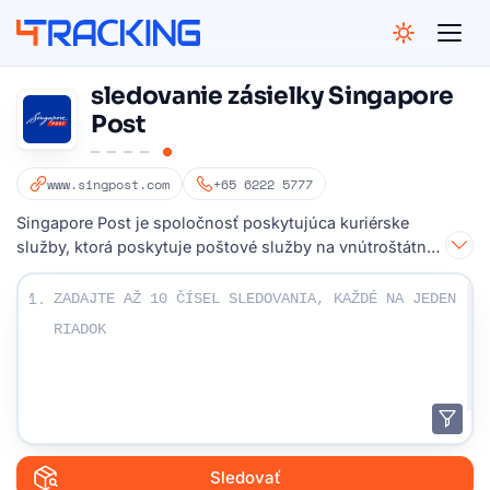
4Tracking
sledovanie zásielky Singapore
Post
www.singpost.com
+65 6222 5777
Singapore Post je spoločnosť poskytujúca kuriérske
služby, ktorá poskytuje poštové služby na vnútroštátnej
aj medzinárodnej úrovni.
Zadajte svoje sledovacie čísla:
1.
Sledovať