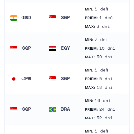
1 deň
MIN:
IND
SGP
1 deň
PRIEM:
India
Singapur
3 dni
MAX:
7 dní
MIN:
SGP
EGY
15 dní
PRIEM:
Singapur
Egypt
39 dní
MAX:
1 deň
MIN:
JPN
SGP
5 dní
PRIEM:
Japonsko
Singapur
18 dní
MAX:
16 dní
MIN:
SGP
BRA
24 dni
PRIEM:
Singapur
Brazília
32 dni
MAX:
1 deň
MIN: