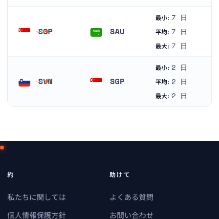
7 日
最小:
SGP
SAU
7 日
平均:
シンガポール
サウジアラビア
7 日
最大:
2 日
最小:
SVN
SGP
2 日
平均:
スロベニア
シンガポール
2 日
最大:
約
助けて
私たちに関しては
よくある質問
個人情報保護方針
お問い合わせ