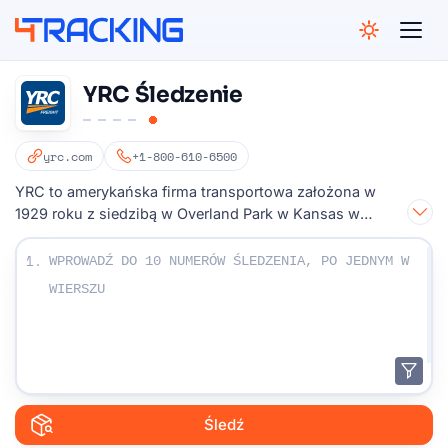
4Tracking
YRC Śledzenie
yrc.com
+1-800-610-6500
YRC to amerykańska firma transportowa założona w
1929 roku z siedzibą w Overland Park w Kansas w
Stanach Zjednoczonych.
Wpisz swoje numery monitorowania:
1.
Śledź