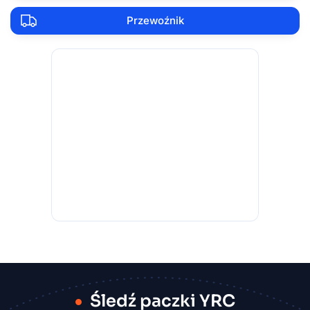
Przewoźnik
Śledź paczki YRC