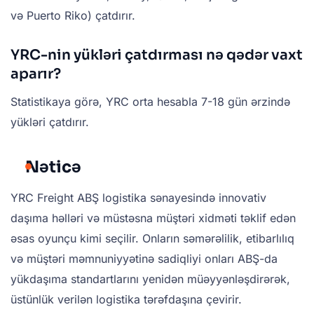
və Puerto Riko) çatdırır.
YRC-nin yükləri çatdırması nə qədər vaxt
aparır?
Statistikaya görə, YRC orta hesabla 7-18 gün ərzində
yükləri çatdırır.
Nəticə
YRC Freight ABŞ logistika sənayesində innovativ
daşıma həlləri və müstəsna müştəri xidməti təklif edən
əsas oyunçu kimi seçilir. Onların səmərəlilik, etibarlılıq
və müştəri məmnuniyyətinə sadiqliyi onları ABŞ-da
yükdaşıma standartlarını yenidən müəyyənləşdirərək,
üstünlük verilən logistika tərəfdaşına çevirir.