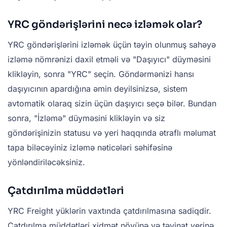
YRC göndərişlərini necə izləmək olar?
YRC göndərişlərini izləmək üçün təyin olunmuş sahəyə
izləmə nömrənizi daxil etməli və "Daşıyıcı" düyməsini
klikləyin, sonra "YRC" seçin. Göndərmənizi hansı
daşıyıcının apardığına əmin deyilsinizsə, sistem
avtomatik olaraq sizin üçün daşıyıcı seçə bilər. Bundan
sonra, "İzləmə" düyməsini klikləyin və siz
göndərişinizin statusu və yeri haqqında ətraflı məlumat
tapa biləcəyiniz izləmə nəticələri səhifəsinə
yönləndiriləcəksiniz.
Çatdırılma müddətləri
YRC Freight yüklərin vaxtında çatdırılmasına sadiqdir.
Çatdırılma müddətləri xidmət növünə və təyinat yerinə