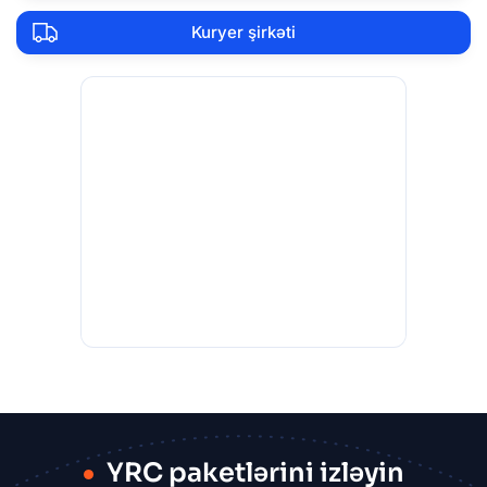
Kuryer şirkəti
YRC paketlərini izləyin