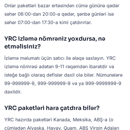
Onlar paketləri bazar ertəsindən cümə gününə qədər
səhər 06:00-dan 20:00-a qədər, şənbə günləri isə
səhər 07:00-dan 17:30-a kimi çatdırırlar.
YRC izləmə nömrəniz yoxdursa, nə
etməlisiniz?
İzləmə məlumatı üçün satıcı ilə əlaqə saxlayın. YRC
izləmə nömrəsi adətən 9-11 rəqəmdən ibarətdir və
isteğe bağlı olaraq defislər daxil ola bilər. Nümunələrə
99-999999-9, 999-999999-9 və ya 999-9999999-9
daxildir.
YRC paketləri hara çatdıra bilər?
YRC hazırda paketləri Kanada, Meksika, ABŞ-a (o
cümlədən Alyaska, Havay, Quam, ABŞ Virgin Adaları