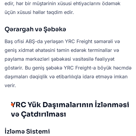
edir, hər bir müştərinin xüsusi ehtiyaclarını ödəmək
üçün xüsusi həllər təqdim edir.
Qərargah və Şəbəkə
Baş ofisi ABŞ-da yerləşən YRC Freight səmərəli və
geniş xidmət əhatəsini təmin edərək terminallar və
paylama mərkəzləri şəbəkəsi vasitəsilə fəaliyyət
göstərir. Bu geniş şəbəkə YRC Freight-a böyük həcmdə
daşımaları dəqiqlik və etibarlılıqla idarə etməyə imkan
verir.
YRC Yük Daşımalarının İzlənməsi
və Çatdırılması
İzləmə Sistemi