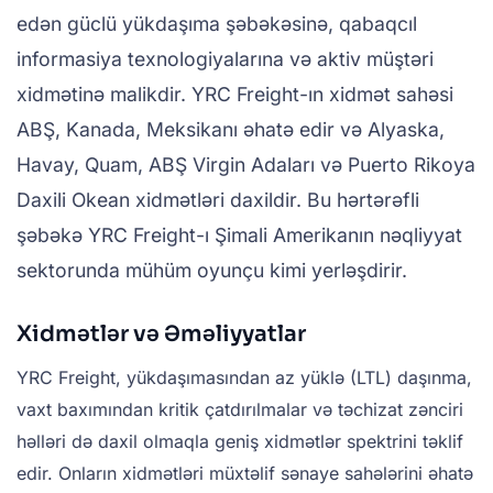
edən güclü yükdaşıma şəbəkəsinə, qabaqcıl
informasiya texnologiyalarına və aktiv müştəri
xidmətinə malikdir. YRC Freight-ın xidmət sahəsi
ABŞ, Kanada, Meksikanı əhatə edir və Alyaska,
Havay, Quam, ABŞ Virgin Adaları və Puerto Rikoya
Daxili Okean xidmətləri daxildir. Bu hərtərəfli
şəbəkə YRC Freight-ı Şimali Amerikanın nəqliyyat
sektorunda mühüm oyunçu kimi yerləşdirir.
Xidmətlər və Əməliyyatlar
YRC Freight, yükdaşımasından az yüklə (LTL) daşınma,
vaxt baxımından kritik çatdırılmalar və təchizat zənciri
həlləri də daxil olmaqla geniş xidmətlər spektrini təklif
edir. Onların xidmətləri müxtəlif sənaye sahələrini əhatə