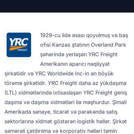
1929-cu ildə əsası qoyulmuş və baş
ofisi Kanzas ştatının Overland Park
şəhərində yerləşən YRC Freight
Amerikanın aparıcı nəqliyyat
şirkətidir və YRC Worldwide Inc-in ən böyük
törəmə şirkətidir. YRC Freight daha az yükdaşıma
(LTL) xidmətlərində ixtisaslaşan YRC Freight geniş
daşıma və daşıma xidmətləri ilə məşhurdur. Şimali
Amerikada sənaye, ticarət və pərakəndə satış
sektorlarına xidmət göstərən logistik həllər. Şirkət
səmərəli çatdırılma və korporativ həlləri təmin