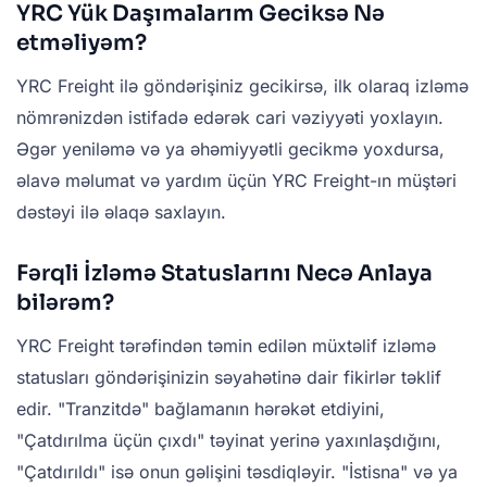
YRC Yük Daşımalarım Geciksə Nə
etməliyəm?
YRC Freight ilə göndərişiniz gecikirsə, ilk olaraq izləmə
nömrənizdən istifadə edərək cari vəziyyəti yoxlayın.
Əgər yeniləmə və ya əhəmiyyətli gecikmə yoxdursa,
əlavə məlumat və yardım üçün YRC Freight-ın müştəri
dəstəyi ilə əlaqə saxlayın.
Fərqli İzləmə Statuslarını Necə Anlaya
bilərəm?
YRC Freight tərəfindən təmin edilən müxtəlif izləmə
statusları göndərişinizin səyahətinə dair fikirlər təklif
edir. "Tranzitdə" bağlamanın hərəkət etdiyini,
"Çatdırılma üçün çıxdı" təyinat yerinə yaxınlaşdığını,
"Çatdırıldı" isə onun gəlişini təsdiqləyir. "İstisna" və ya