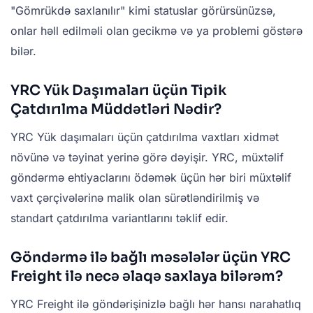
"Gömrükdə saxlanılır" kimi statuslar görürsünüzsə,
onlar həll edilməli olan gecikmə və ya problemi göstərə
bilər.
YRC Yük Daşımaları üçün Tipik
Çatdırılma Müddətləri Nədir?
YRC Yük daşımaları üçün çatdırılma vaxtları xidmət
növünə və təyinat yerinə görə dəyişir. YRC, müxtəlif
göndərmə ehtiyaclarını ödəmək üçün hər biri müxtəlif
vaxt çərçivələrinə malik olan sürətləndirilmiş və
standart çatdırılma variantlarını təklif edir.
Göndərmə ilə bağlı məsələlər üçün YRC
Freight ilə necə əlaqə saxlaya bilərəm?
YRC Freight ilə göndərişinizlə bağlı hər hansı narahatlıq