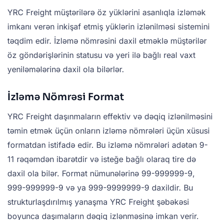
YRC Freight müştərilərə öz yüklərini asanlıqla izləmək
imkanı verən inkişaf etmiş yüklərin izlənilməsi sistemini
təqdim edir. İzləmə nömrəsini daxil etməklə müştərilər
öz göndərişlərinin statusu və yeri ilə bağlı real vaxt
yeniləmələrinə daxil ola bilərlər.
İzləmə Nömrəsi Format
YRC Freight daşınmaların effektiv və dəqiq izlənilməsini
təmin etmək üçün onların izləmə nömrələri üçün xüsusi
formatdan istifadə edir. Bu izləmə nömrələri adətən 9-
11 rəqəmdən ibarətdir və isteğe bağlı olaraq tire də
daxil ola bilər. Format nümunələrinə 99-999999-9,
999-999999-9 və ya 999-9999999-9 daxildir. Bu
strukturlaşdırılmış yanaşma YRC Freight şəbəkəsi
boyunca daşımaların dəqiq izlənməsinə imkan verir.