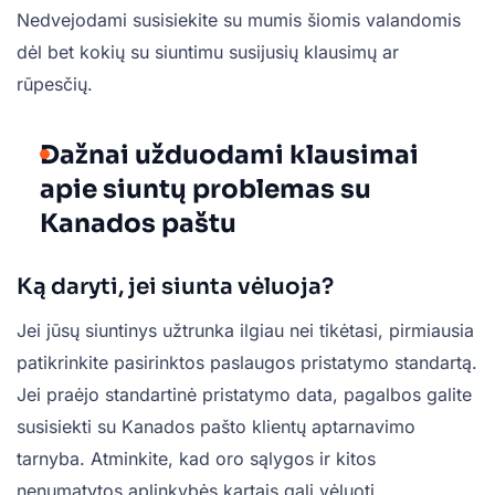
Nedvejodami susisiekite su mumis šiomis valandomis
dėl bet kokių su siuntimu susijusių klausimų ar
rūpesčių.
Dažnai užduodami klausimai
apie siuntų problemas su
Kanados paštu
Ką daryti, jei siunta vėluoja?
Jei jūsų siuntinys užtrunka ilgiau nei tikėtasi, pirmiausia
patikrinkite pasirinktos paslaugos pristatymo standartą.
Jei praėjo standartinė pristatymo data, pagalbos galite
susisiekti su Kanados pašto klientų aptarnavimo
tarnyba. Atminkite, kad oro sąlygos ir kitos
nenumatytos aplinkybės kartais gali vėluoti.