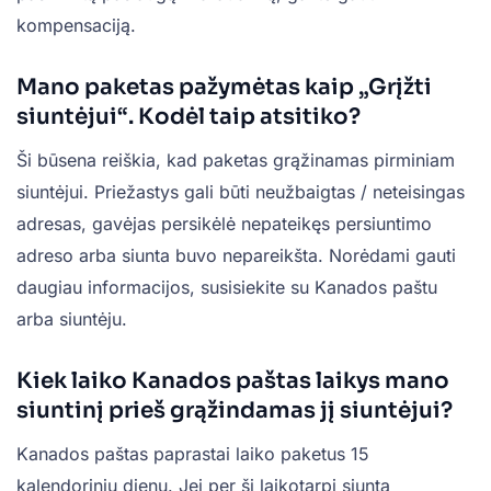
kompensaciją.
Mano paketas pažymėtas kaip „Grįžti
siuntėjui“. Kodėl taip atsitiko?
Ši būsena reiškia, kad paketas grąžinamas pirminiam
siuntėjui. Priežastys gali būti neužbaigtas / neteisingas
adresas, gavėjas persikėlė nepateikęs persiuntimo
adreso arba siunta buvo nepareikšta. Norėdami gauti
daugiau informacijos, susisiekite su Kanados paštu
arba siuntėju.
Kiek laiko Kanados paštas laikys mano
siuntinį prieš grąžindamas jį siuntėjui?
Kanados paštas paprastai laiko paketus 15
kalendorinių dienų. Jei per šį laikotarpį siunta