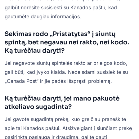
galbūt norėsite susisiekti su Kanados paštu, kad
gautumėte daugiau informacijos.
Sekimas rodo „Pristatytas“ į siuntų
spintą, bet negavau nei rakto, nei kodo.
Ką turėčiau daryti?
Jei negavote siuntų spintelės rakto ar prieigos kodo,
gali būti, kad įvyko klaida. Nedelsdami susisiekite su
„Canada Post“ ir jie padės išspręsti problemą.
Ką turėčiau daryti, jei mano pakuotė
atkeliavo sugadinta?
Jei gavote sugadintą prekę, kuo greičiau praneškite
apie tai Kanados paštui. Atsižvelgiant į siunčiant prekę
pasirinktą paslaugą ir draudimą, galite gauti