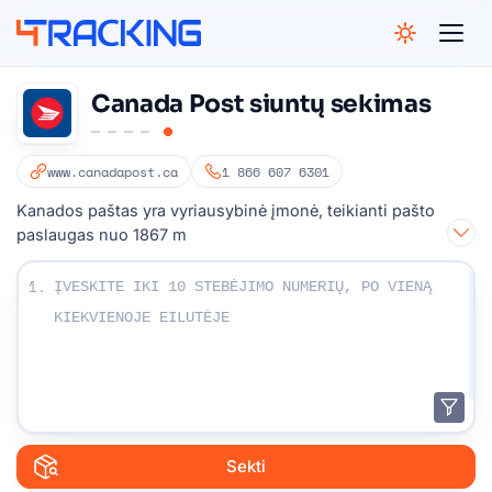
4Tracking
Canada Post siuntų sekimas
www.canadapost.ca
1 866 607 6301
Kanados paštas yra vyriausybinė įmonė, teikianti pašto
paslaugas nuo 1867 m
Įveskite stebėjimo numerius:
1.
Sekti