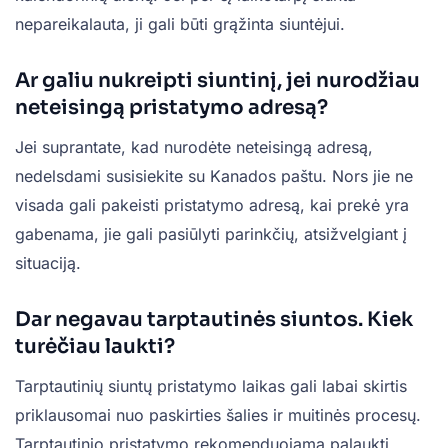
nepareikalauta, ji gali būti grąžinta siuntėjui.
Ar galiu nukreipti siuntinį, jei nurodžiau
neteisingą pristatymo adresą?
Jei suprantate, kad nurodėte neteisingą adresą,
nedelsdami susisiekite su Kanados paštu. Nors jie ne
visada gali pakeisti pristatymo adresą, kai prekė yra
gabenama, jie gali pasiūlyti parinkčių, atsižvelgiant į
situaciją.
Dar negavau tarptautinės siuntos. Kiek
turėčiau laukti?
Tarptautinių siuntų pristatymo laikas gali labai skirtis
priklausomai nuo paskirties šalies ir muitinės procesų.
Tarptautinio pristatymo rekomenduojama palaukti