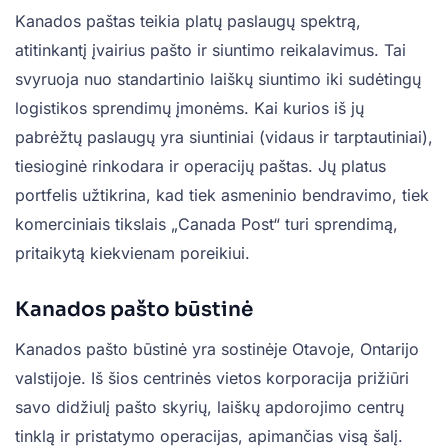
Kanados paštas teikia platų paslaugų spektrą,
atitinkantį įvairius pašto ir siuntimo reikalavimus. Tai
svyruoja nuo standartinio laiškų siuntimo iki sudėtingų
logistikos sprendimų įmonėms. Kai kurios iš jų
pabrėžtų paslaugų yra siuntiniai (vidaus ir tarptautiniai),
tiesioginė rinkodara ir operacijų paštas. Jų platus
portfelis užtikrina, kad tiek asmeninio bendravimo, tiek
komerciniais tikslais „Canada Post“ turi sprendimą,
pritaikytą kiekvienam poreikiui.
Kanados pašto būstinė
Kanados pašto būstinė yra sostinėje Otavoje, Ontarijo
valstijoje. Iš šios centrinės vietos korporacija prižiūri
savo didžiulį pašto skyrių, laiškų apdorojimo centrų
tinklą ir pristatymo operacijas, apimančias visą šalį.