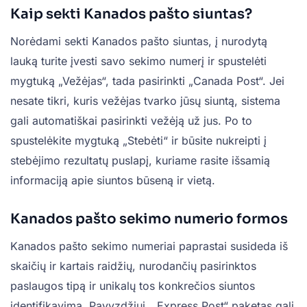
Kaip sekti Kanados pašto siuntas?
Norėdami sekti Kanados pašto siuntas, į nurodytą
lauką turite įvesti savo sekimo numerį ir spustelėti
mygtuką „Vežėjas“, tada pasirinkti „Canada Post“. Jei
nesate tikri, kuris vežėjas tvarko jūsų siuntą, sistema
gali automatiškai pasirinkti vežėją už jus. Po to
spustelėkite mygtuką „Stebėti“ ir būsite nukreipti į
stebėjimo rezultatų puslapį, kuriame rasite išsamią
informaciją apie siuntos būseną ir vietą.
Kanados pašto sekimo numerio formos
Kanados pašto sekimo numeriai paprastai susideda iš
skaičių ir kartais raidžių, nurodančių pasirinktos
paslaugos tipą ir unikalų tos konkrečios siuntos
identifikavimą. Pavyzdžiui, „Express Post“ paketas gali