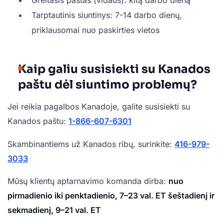
Greitasis paštas (vidaus): kitą darbo dieną
Tarptautinis siuntinys: 7-14 darbo dienų,
priklausomai nuo paskirties vietos
Kaip galiu susisiekti su Kanados
paštu dėl siuntimo problemų?
Jei reikia pagalbos Kanadoje, galite susisiekti su
Kanados paštu:
1-866-607-6301
Skambinantiems už Kanados ribų, surinkite:
416-979-
3033
Mūsų klientų aptarnavimo komanda dirba:
nuo
pirmadienio iki penktadienio, 7–23 val. ET
šeštadienį ir
sekmadienį, 9–21 val. ET