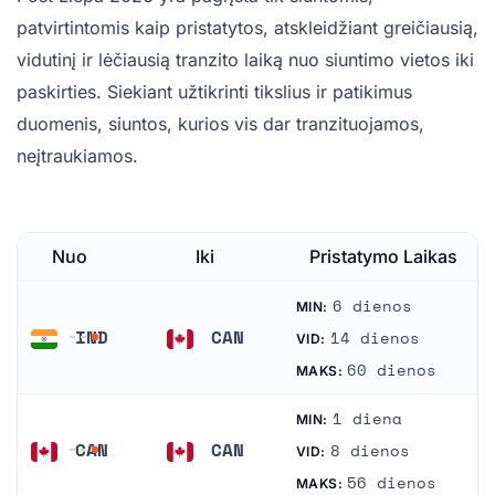
patvirtintomis kaip pristatytos, atskleidžiant greičiausią,
vidutinį ir lėčiausią tranzito laiką nuo siuntimo vietos iki
paskirties. Siekiant užtikrinti tikslius ir patikimus
duomenis, siuntos, kurios vis dar tranzituojamos,
neįtraukiamos.
Nuo
Iki
Pristatymo Laikas
6 dienos
MIN:
IND
CAN
14 dienos
VID:
Indija
Kanada
60 dienos
MAKS:
1 diena
MIN:
CAN
CAN
8 dienos
VID:
Kanada
Kanada
56 dienos
MAKS: