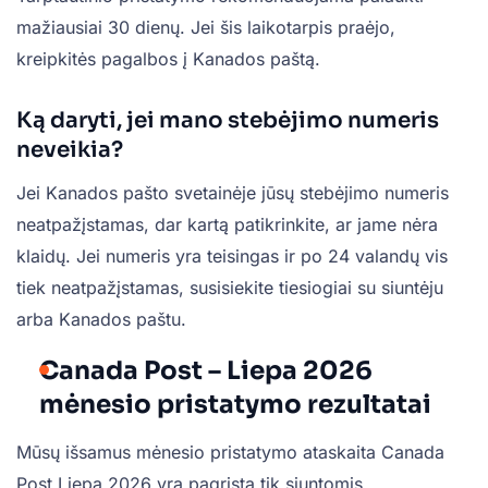
mažiausiai 30 dienų. Jei šis laikotarpis praėjo,
kreipkitės pagalbos į Kanados paštą.
Ką daryti, jei mano stebėjimo numeris
neveikia?
Jei Kanados pašto svetainėje jūsų stebėjimo numeris
neatpažįstamas, dar kartą patikrinkite, ar jame nėra
klaidų. Jei numeris yra teisingas ir po 24 valandų vis
tiek neatpažįstamas, susisiekite tiesiogiai su siuntėju
arba Kanados paštu.
Canada Post – Liepa 2026
mėnesio pristatymo rezultatai
Mūsų išsamus mėnesio pristatymo ataskaita Canada
Post Liepa 2026 yra pagrįsta tik siuntomis,