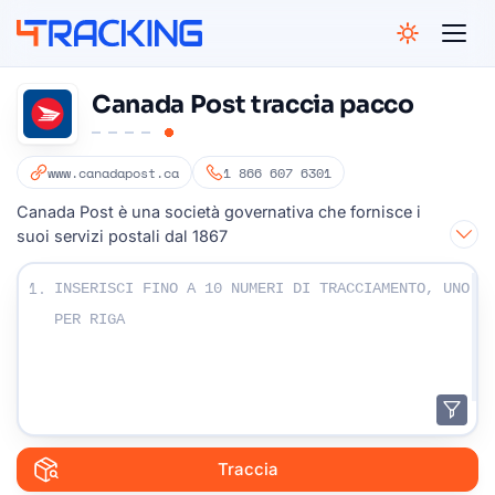
4Tracking
Canada Post traccia pacco
www.canadapost.ca
1 866 607 6301
Canada Post è una società governativa che fornisce i
suoi servizi postali dal 1867
Inserisci i numeri di tracciamento:
1.
Traccia