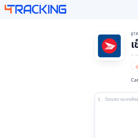
4Tracking
ผู้
เ
Can
ป้อนหมายเลขติดตาม
1.