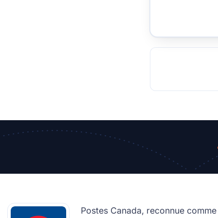
TOCKHOLM
ISTANBUL
JOHANNESBURG
MOSCOW
DUBAI
MUMBAI
SINGAPOR
BEI
RT
Postes Canada, reconnue comme l'u