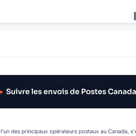
E
JING
SHANGHAI
TOKYO
SYDNEY
Suivre les envois de Postes Canad
n des principaux opérateurs postaux au Canada, s'enor